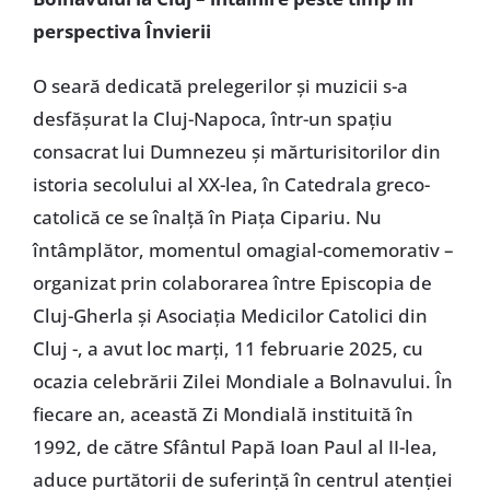
perspectiva Învierii
O seară dedicată prelegerilor și muzicii s-a
desfășurat la Cluj-Napoca, într-un spațiu
consacrat lui Dumnezeu și mărturisitorilor din
istoria secolului al XX-lea, în Catedrala greco-
catolică ce se înalță în Piața Cipariu. Nu
întâmplător, momentul omagial-comemorativ –
organizat prin colaborarea între Episcopia de
Cluj-Gherla și Asociația Medicilor Catolici din
Cluj -, a avut loc marți, 11 februarie 2025, cu
ocazia celebrării Zilei Mondiale a Bolnavului. În
fiecare an, această Zi Mondială instituită în
1992, de către Sfântul Papă Ioan Paul al II-lea,
aduce purtătorii de suferință în centrul atenției