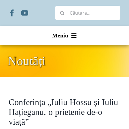
Skip
Cautare...
to
content
Meniu
Start
Noutăți
Noutăți
Prezentare
Conferința „Iuliu Hossu și Iuliu
Organizare
Hațieganu, o prietenie de-o
Liturgic
viață”