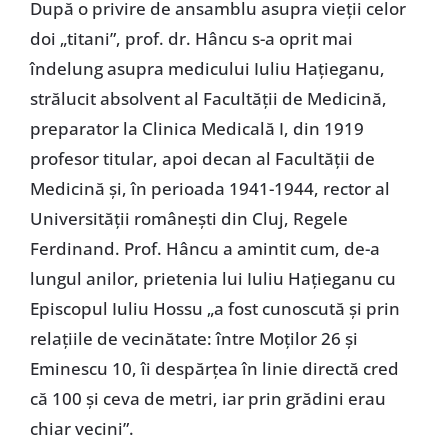
După o privire de ansamblu asupra vieții celor
doi „titani”, prof. dr. Hâncu s-a oprit mai
îndelung asupra medicului Iuliu Hațieganu,
strălucit absolvent al Facultății de Medicină,
preparator la Clinica Medicală I, din 1919
profesor titular, apoi decan al Facultății de
Medicină și, în perioada 1941-1944, rector al
Universității românești din Cluj, Regele
Ferdinand. Prof. Hâncu a amintit cum, de-a
lungul anilor, prietenia lui Iuliu Hațieganu cu
Episcopul Iuliu Hossu „a fost cunoscută și prin
relațiile de vecinătate: între Moților 26 și
Eminescu 10, îi despărțea în linie directă cred
că 100 și ceva de metri, iar prin grădini erau
chiar vecini”.