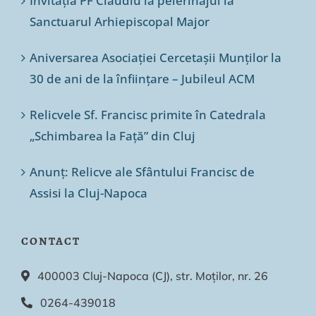
Invitația PF Claudiu la pelerinajul la
Sanctuarul Arhiepiscopal Major
Aniversarea Asociației Cercetașii Munților la
30 de ani de la înființare – Jubileul ACM
Relicvele Sf. Francisc primite în Catedrala
„Schimbarea la Față” din Cluj
Anunț: Relicve ale Sfântului Francisc de
Assisi la Cluj-Napoca
CONTACT
400003 Cluj-Napoca (CJ), str. Moților, nr. 26
0264-439018