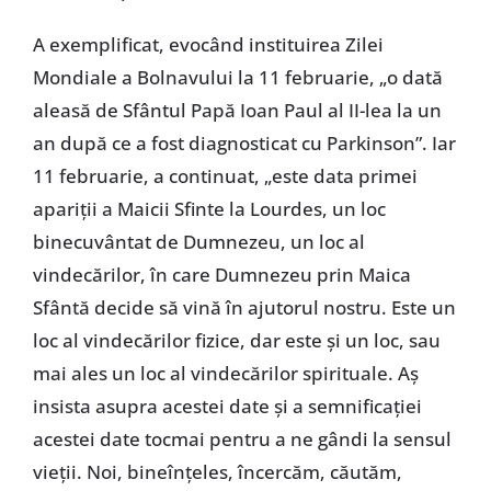
A exemplificat, evocând instituirea Zilei
Mondiale a Bolnavului la 11 februarie, „o dată
aleasă de Sfântul Papă Ioan Paul al II-lea la un
an după ce a fost diagnosticat cu Parkinson”. Iar
11 februarie, a continuat, „este data primei
apariții a Maicii Sfinte la Lourdes, un loc
binecuvântat de Dumnezeu, un loc al
vindecărilor, în care Dumnezeu prin Maica
Sfântă decide să vină în ajutorul nostru. Este un
loc al vindecărilor fizice, dar este și un loc, sau
mai ales un loc al vindecărilor spirituale. Aș
insista asupra acestei date și a semnificației
acestei date tocmai pentru a ne gândi la sensul
vieții. Noi, bineînțeles, încercăm, căutăm,