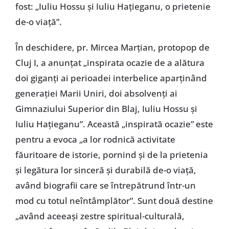
fost: „Iuliu Hossu și Iuliu Hațieganu, o prietenie
de-o viață”.
În deschidere, pr. Mircea Marțian, protopop de
Cluj I, a anunțat „inspirata ocazie de a alătura
doi giganți ai perioadei interbelice aparținând
generației Marii Uniri, doi absolvenți ai
Gimnaziului Superior din Blaj, Iuliu Hossu și
Iuliu Hațieganu”. Această „inspirată ocazie” este
pentru a evoca „a lor rodnică activitate
făuritoare de istorie, pornind și de la prietenia
și legătura lor sinceră și durabilă de-o viață,
având biografii care se întrepătrund într-un
mod cu totul neîntâmplător”. Sunt două destine
„având aceeași zestre spiritual-culturală,