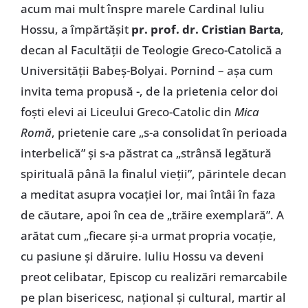
acum mai mult înspre marele Cardinal Iuliu
Hossu, a împărtășit
pr. prof. dr. Cristian Barta
,
decan al Facultății de Teologie Greco-Catolică a
Universității Babeș-Bolyai. Pornind – așa cum
invita tema propusă -, de la prietenia celor doi
foști elevi ai Liceului Greco-Catolic din
Mica
Romă
, prietenie care „s-a consolidat în perioada
interbelică” și s-a păstrat ca „strânsă legătură
spirituală până la finalul vieții”, părintele decan
a meditat asupra vocației lor, mai întâi în faza
de căutare, apoi în cea de „trăire exemplară”. A
arătat cum „fiecare și-a urmat propria vocație,
cu pasiune și dăruire. Iuliu Hossu va deveni
preot celibatar, Episcop cu realizări remarcabile
pe plan bisericesc, național și cultural, martir al