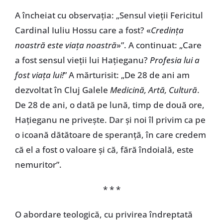
A încheiat cu observația: „Sensul vieții Fericitul
Cardinal Iuliu Hossu care a fost? «
Credința
noastră este viața noastră
»”. A continuat: „Care
a fost sensul vieții lui Hațieganu?
Profesia lui a
fost viața lui!
” A mărturisit: „De 28 de ani am
dezvoltat în Cluj Galele
Medicină, Artă, Cultură
.
De 28 de ani, o dată pe lună, timp de două ore,
Hațieganu ne privește. Dar și noi îl privim ca pe
o icoană dătătoare de speranță, în care credem
că el a fost o valoare și că, fără îndoială, este
nemuritor”.
* * *
O abordare teologică, cu privirea îndreptată