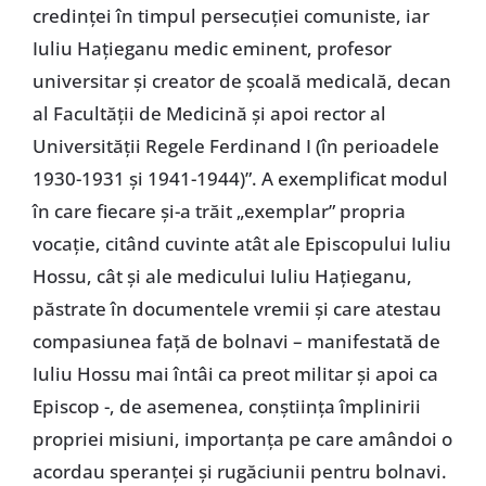
credinței în timpul persecuției comuniste, iar
Iuliu Hațieganu medic eminent, profesor
universitar și creator de școală medicală, decan
al Facultății de Medicină și apoi rector al
Universității Regele Ferdinand I (în perioadele
1930-1931 și 1941-1944)”. A exemplificat modul
în care fiecare și-a trăit „exemplar” propria
vocație, citând cuvinte atât ale Episcopului Iuliu
Hossu, cât și ale medicului Iuliu Hațieganu,
păstrate în documentele vremii și care atestau
compasiunea față de bolnavi – manifestată de
Iuliu Hossu mai întâi ca preot militar și apoi ca
Episcop -, de asemenea, conștiința împlinirii
propriei misiuni, importanța pe care amândoi o
acordau speranței și rugăciunii pentru bolnavi.