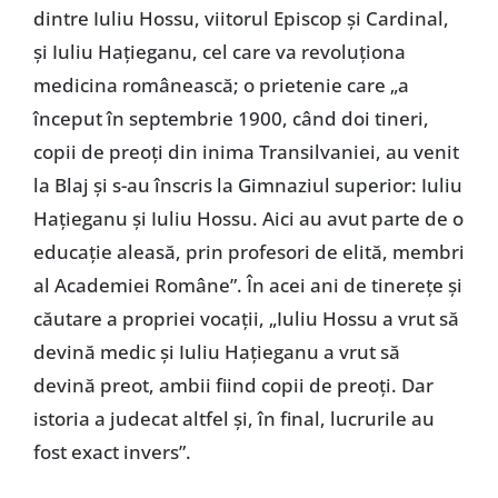
dintre Iuliu Hossu, viitorul Episcop și Cardinal,
și Iuliu Hațieganu, cel care va revoluționa
medicina românească; o prietenie care „a
început în septembrie 1900, când doi tineri,
copii de preoți din inima Transilvaniei, au venit
la Blaj și s-au înscris la Gimnaziul superior: Iuliu
Hațieganu și Iuliu Hossu. Aici au avut parte de o
educație aleasă, prin profesori de elită, membri
al Academiei Române”. În acei ani de tinerețe și
căutare a propriei vocații, „Iuliu Hossu a vrut să
devină medic și Iuliu Hațieganu a vrut să
devină preot, ambii fiind copii de preoți. Dar
istoria a judecat altfel și, în final, lucrurile au
fost exact invers”.