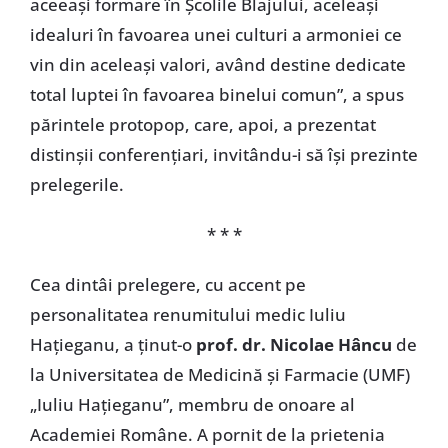
aceeași formare în Școlile Blajului, aceleași
idealuri în favoarea unei culturi a armoniei ce
vin din aceleași valori, având destine dedicate
total luptei în favoarea binelui comun”, a spus
părintele protopop, care, apoi, a prezentat
distinșii conferențiari, invitându-i să își prezinte
prelegerile.
* * *
Cea dintâi prelegere, cu accent pe
personalitatea renumitului medic Iuliu
Hațieganu, a ținut-o
prof. dr. Nicolae Hâncu
de
la Universitatea de Medicină și Farmacie (UMF)
„Iuliu Hațieganu”, membru de onoare al
Academiei Române. A pornit de la prietenia