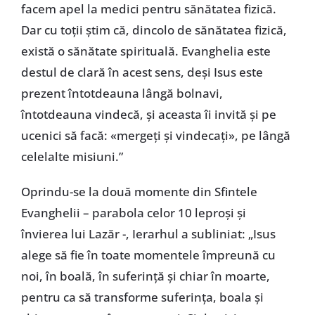
facem apel la medici pentru sănătatea fizică.
Dar cu toții știm că, dincolo de sănătatea fizică,
există o sănătate spirituală. Evanghelia este
destul de clară în acest sens, deși Isus este
prezent întotdeauna lângă bolnavi,
întotdeauna vindecă, și aceasta îi invită și pe
ucenici să facă: «mergeți și vindecați», pe lângă
celelalte misiuni.”
Oprindu-se la două momente din Sfintele
Evanghelii – parabola celor 10 leproși și
învierea lui Lazăr -, Ierarhul a subliniat: „Isus
alege să fie în toate momentele împreună cu
noi, în boală, în suferință și chiar în moarte,
pentru ca să transforme suferința, boala și