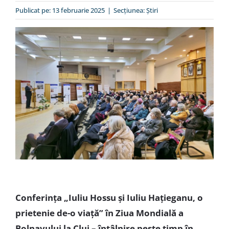
Special
Publicat pe: 13 februarie 2025
|
Secțiunea:
Ştiri
Conferința „Iuliu Hossu și Iuliu Hațieganu, o
prietenie de-o viață” în Ziua Mondială a
Bolnavului la Cluj – întâlnire peste timp în