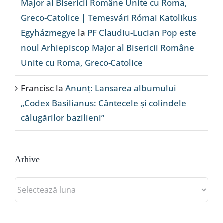
Major al Bisericii Române Unite cu Roma,
Greco-Catolice | Temesvári Római Katolikus
Egyházmegye
la
PF Claudiu-Lucian Pop este
noul Arhiepiscop Major al Bisericii Române
Unite cu Roma, Greco-Catolice
Francisc
la
Anunț: Lansarea albumului
„Codex Basilianus: Cântecele și colindele
călugărilor bazilieni”
Arhive
Arhive