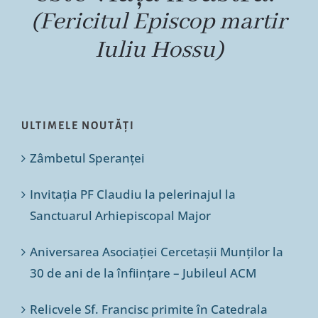
(Fericitul Episcop martir
Iuliu Hossu)
ULTIMELE NOUTĂȚI
Zâmbetul Speranței
Invitația PF Claudiu la pelerinajul la
Sanctuarul Arhiepiscopal Major
Aniversarea Asociației Cercetașii Munților la
30 de ani de la înființare – Jubileul ACM
Relicvele Sf. Francisc primite în Catedrala