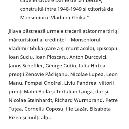
capelei «Notre Dame de la liberté»,
construită între 1948-1949 și ctitorită de
Monseniorul Vladimir Ghika.”
Jilava păstrează urmele trecerii atâtor martiri și
mărturisitori ai credinței – Monseniorul
Vladimir Ghika (care a și murit acolo), Episcopii
Ioan Suciu, Ioan Ploscaru, Anton Durcovici,
Janos Scheffler, George Guțiu, Iuliu Hirțea,
preoții Zenovie Pâclișanu, Nicolae Lupea, Leon
Manu, Pompei Onofrei, Liviu Pandrea, viitorii
preoți Matei Boilă și Tertulian Langa, dar și
Nicolae Steinhardt, Richard Wurmbrand, Petre
Țuțea, Corneliu Coposu, Ilie Lazăr, Elisabeta
Rizea și mulți alții.