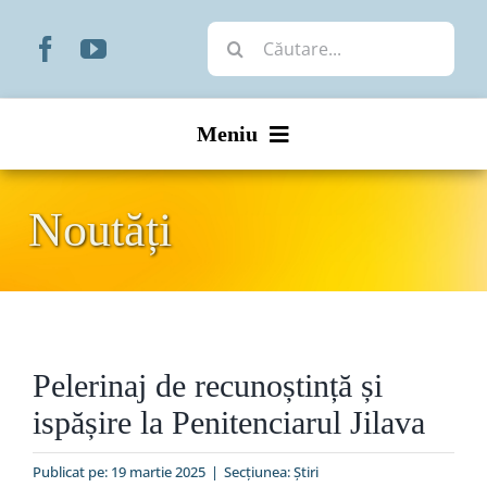
Skip
Cautare...
to
content
Meniu
Start
Noutăți
Noutăți
Prezentare
Pelerinaj de recunoștință și
Organizare
ispășire la Penitenciarul Jilava
Liturgic
Publicat pe: 19 martie 2025
|
Secțiunea:
Ştiri