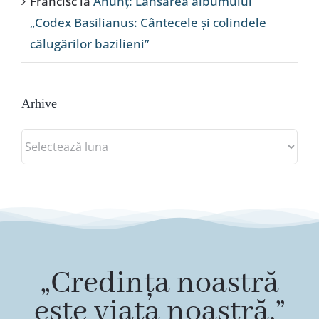
Francisc
la
Anunț: Lansarea albumului
„Codex Basilianus: Cântecele și colindele
călugărilor bazilieni”
Arhive
Arhive
„Credința noastră
este viața noastră.”