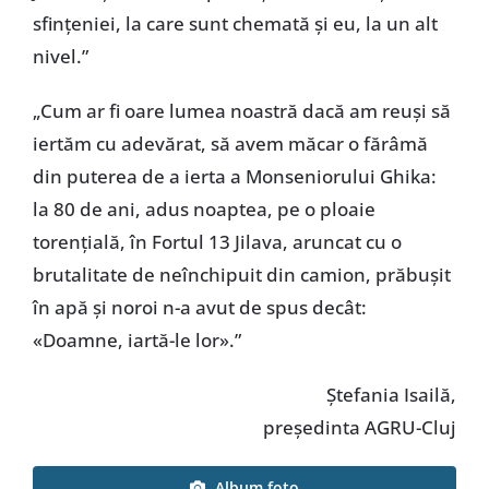
sfințeniei, la care sunt chemată și eu, la un alt
nivel.”
„Cum ar fi oare lumea noastră dacă am reuși să
iertăm cu adevărat, să avem măcar o fărâmă
din puterea de a ierta a Monseniorului Ghika:
la 80 de ani, adus noaptea, pe o ploaie
torențială, în Fortul 13 Jilava, aruncat cu o
brutalitate de neînchipuit din camion, prăbușit
în apă și noroi n-a avut de spus decât:
«Doamne, iartă-le lor».”
Ștefania Isailă,
președinta AGRU-Cluj
Album foto