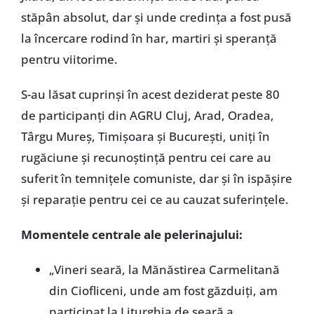
stăpân absolut, dar și unde credința a fost pusă
la încercare rodind în har, martiri și speranță
pentru viitorime.
S-au lăsat cuprinși în acest deziderat peste 80
de participanți din AGRU Cluj, Arad, Oradea,
Târgu Mureș, Timișoara și București, uniți în
rugăciune și recunoștință pentru cei care au
suferit în temnițele comuniste, dar și în ispășire
și reparație pentru cei ce au cauzat suferințele.
Momentele centrale ale pelerinajului:
„Vineri seară, la Mănăstirea Carmelitană
din Ciofliceni, unde am fost găzduiți, am
participat la Liturghia de seară a