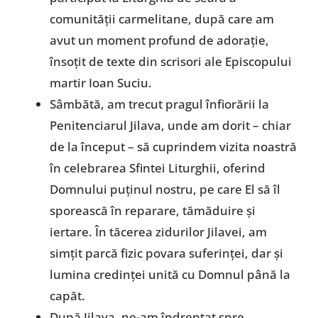
comunității carmelitane, după care am
avut un moment profund de adorație,
însoțit de texte din scrisori ale Episcopului
martir Ioan Suciu.
Sâmbătă, am trecut pragul înfiorării la
Penitenciarul Jilava, unde am dorit – chiar
de la început – să cuprindem vizita noastră
în celebrarea Sfintei Liturghii, oferind
Domnului puținul nostru, pe care El să îl
sporească în reparare, tămăduire și
iertare. În tăcerea zidurilor Jilavei, am
simțit parcă fizic povara suferinței, dar și
lumina credinței unită cu Domnul până la
capăt.
După Jilava, ne-am îndreptat spre