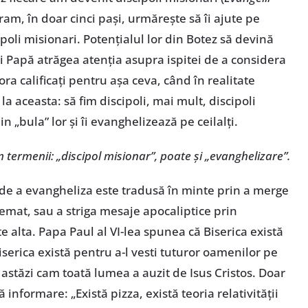
gram, în doar cinci pași, urmărește să îi ajute pe
cipoli misionari. Potențialul lor din Botez să devină
lași Papă atrăgea atenția asupra ispitei de a considera
ra calificați pentru așa ceva, când în realitate
a aceasta: să fim discipoli, mai mult, discipoli
n „bula” lor și îi evanghelizează pe ceilalți.
m termenii: „discipol misionar”, poate și „evanghelizare”.
 de a evangheliza este tradusă în minte prin a merge
emat, sau a striga mesaje apocaliptice prin
te alta. Papa Paul al VI-lea spunea că Biserica există
iserica există pentru a-l vesti tuturor oamenilor pe
 astăzi cam toată lumea a auzit de Isus Cristos. Doar
informare: „Există pizza, există teoria relativității