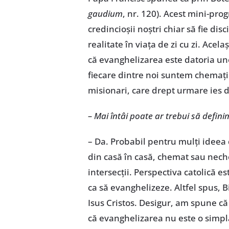
gaudium
, nr. 120). Acest mini-pro
credincioșii noștri chiar să fie dis
realitate în viața de zi cu zi. Ace
că evanghelizarea este datoria uno
fiecare dintre noi suntem chemați l
misionari, care drept urmare ies di
– Mai întâi poate ar trebui să defini
– Da. Probabil pentru mulți ideea
din casă în casă, chemat sau nech
intersecții. Perspectiva catolică es
ca să evanghelizeze. Altfel spus, B
Isus Cristos. Desigur, am spune că
că evanghelizarea nu este o simplă 