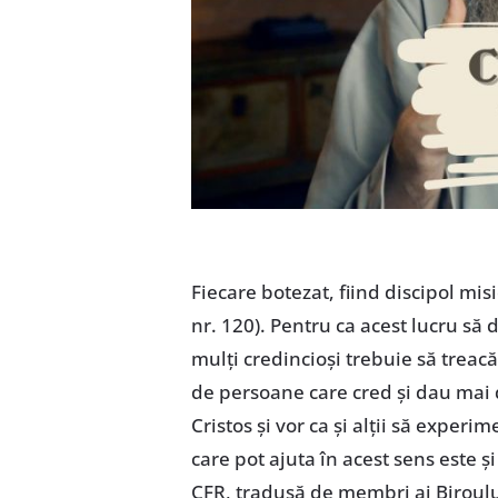
Fiecare botezat, fiind discipol mis
nr. 120). Pentru ca acest lucru să 
mulți credincioși trebuie să treacă
de persoane care cred și dau mai d
Cristos și vor ca și alții să experi
care pot ajuta în acest sens este ș
CFR, tradusă de membri ai Biroulu