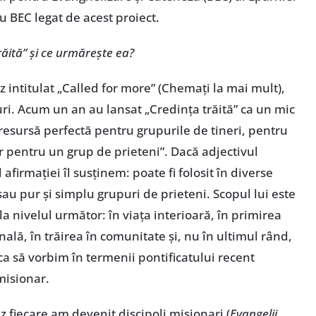
u BEC legat de acest proiect.
răită” și ce urmărește ea?
ez intitulat „Called for more” (Chemați la mai mult),
ri. Acum un an au lansat „Credința trăită” ca un mic
 resursă perfectă pentru grupurile de tineri, pentru
r pentru un grup de prieteni”. Dacă adjectivul
 afirmației îl susținem: poate fi folosit în diverse
 sau pur și simplu grupuri de prieteni. Scopul lui este
 la nivelul următor: în viața interioară, în primirea
lă, în trăirea în comunitate și, nu în ultimul rând,
ca să vorbim în termenii pontificatului recent
 misionar.
 fiecare am devenit discipoli misionari (
Evangelii