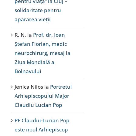
pentru viață” la Cluj –
solidaritate pentru
apărarea vieții
R. N.
la
Prof. dr. Ioan
Ștefan Florian, medic
neurochirurg, mesaj la
Ziua Mondială a
Bolnavului
Jenica Nilos
la
Portretul
Arhiepiscopului Major
Claudiu Lucian Pop
PF Claudiu-Lucian Pop
este noul Arhiepiscop