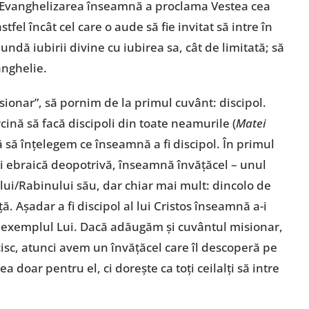
s…” Evanghelizarea înseamnă a proclama Vestea cea
tfel încât cel care o aude să fie invitat să intre în
undă iubirii divine cu iubirea sa, cât de limitată; să
anghelie.
sionar”, să pornim de la primul cuvânt: discipol.
arcină să facă discipoli din toate neamurile (
Matei
ă să înțelegem ce înseamnă a fi discipol. În primul
și ebraică deopotrivă, înseamnă învățăcel – unul
ui/Rabinului său, dar chiar mai mult: dincolo de
ță. Așadar a fi discipol al lui Cristos înseamnă a-i
ă exemplul Lui. Dacă adăugăm și cuvântul misionar,
sc, atunci avem un învățăcel care îl descoperă pe
a doar pentru el, ci dorește ca toți ceilalți să intre