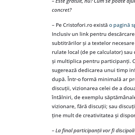
– Este gratuit, nu? Cum se poate aj
concret?
– Pe Cristofori.ro există
o pagină s
Inclusiv un link pentru descărcare
subtitrărilor și a textelor necesare
rulate local (de pe calculator) sau
și multiplica pentru participanți.
sugerează dedicarea unui timp info
după. Într-o formă minimală ar pr
discuții, vizionarea celei de a doua 
întâlniri, de exemplu săptămânale.
vizionare, fără discuții; sau discuți
ține mult de creativitatea și dispo
– La final participanții vor fi discipol