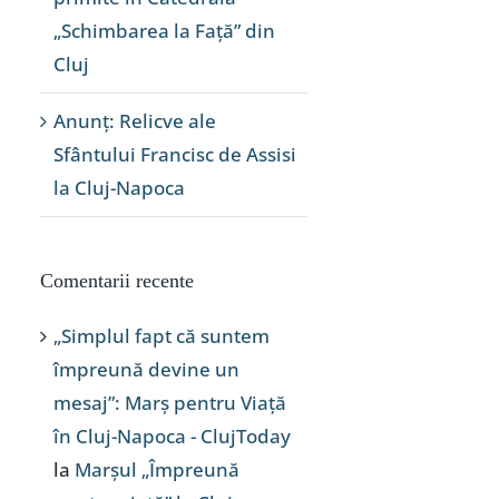
„Schimbarea la Față” din
Cluj
Anunț: Relicve ale
Sfântului Francisc de Assisi
la Cluj-Napoca
Comentarii recente
„Simplul fapt că suntem
împreună devine un
mesaj”: Marș pentru Viață
în Cluj-Napoca - ClujToday
la
Marșul „Împreună