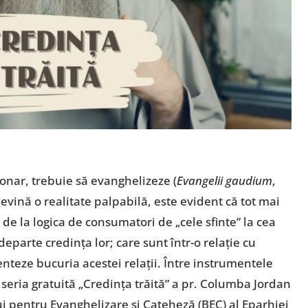
ionar, trebuie să evanghelizeze (
Evangelii gaudium
,
devină o realitate palpabilă, este evident că tot mai
 de la logica de consumatori de „cele sfinte” la cea
eparte credința lor; care sunt într-o relație cu
menteze bucuria acestei relații. Între instrumentele
i seria gratuită „Credința trăită” a pr. Columba Jordan
i pentru Evanghelizare și Cateheză (BEC) al Eparhiei