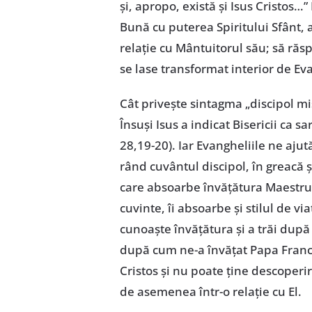
și, apropo, există și Isus Cristo
Bună cu puterea Spiritului Sfânt, as
relație cu Mântuitorul său; să răsp
se lase transformat interior de Ev
Cât privește sintagma „discipol mi
Însuși Isus a indicat Bisericii ca s
28,19-20). Iar Evangheliile ne ajut
rând cuvântul discipol, în greacă 
care absoarbe învățătura Maestrul
cuvinte, îi absoarbe și stilul de via
cunoaște învățătura și a trăi dup
după cum ne-a învățat Papa Franci
Cristos și nu poate ține descoperire
de asemenea într-o relație cu El.