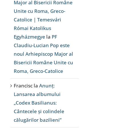
Major al Bisericii Române
Unite cu Roma, Greco-
Catolice | Temesvári
Római Katolikus
Egyházmegye
la
PF
Claudiu-Lucian Pop este
noul Arhiepiscop Major al
Bisericii Române Unite cu
Roma, Greco-Catolice
Francisc
la
Anunț:
Lansarea albumului
„Codex Basilianus:
Cântecele și colindele
călugărilor bazilieni”