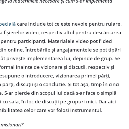
unge la materialele necesare și cum s-ar implementa
pecială
care include tot ce este nevoie pentru rulare.
a fișierelor video, respectiv altul pentru descărcarea
 pentru participanți. Materialele video pot fi deci
 din online. Întrebările și angajamentele se pot tipări
 Cât privește implementarea lui, depinde de grup. Se
rmal înainte de vizionare și discuții, respectiv și
esupune o introducere, vizionarea primei părți,
părți, discuții și o concluzie. Și tot așa, timp în cinci
 S-ar pierde din scopul lui dacă s-ar face o simplă
i cu sala, în loc de discuții pe grupuri mici. Dar aici
nibilitatea celor care vor folosi instrumentul.
i misionari?