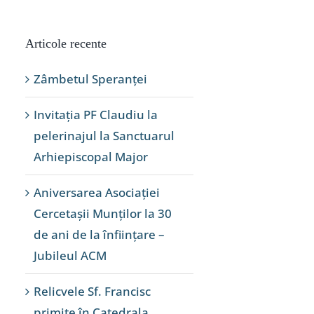
Articole recente
Zâmbetul Speranței
Invitația PF Claudiu la
pelerinajul la Sanctuarul
Arhiepiscopal Major
Aniversarea Asociației
Cercetașii Munților la 30
de ani de la înființare –
Jubileul ACM
Relicvele Sf. Francisc
primite în Catedrala