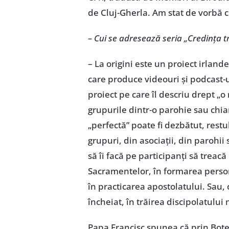
de Cluj-Gherla. Am stat de vorbă c
– Cui se adresează seria „Credința t
– La origini este un proiect irland
care produce videouri și podcast-u
proiect pe care îl descriu drept „o
grupurile dintr-o parohie sau chia
„perfectă” poate fi dezbătut, restul
grupuri, din asociații, din parohii
să îi facă pe participanți să treacă
Sacramentelor, în formarea persona
în practicarea apostolatului. Sau, 
încheiat, în trăirea discipolatului
Papa Francisc spunea că prin Botez