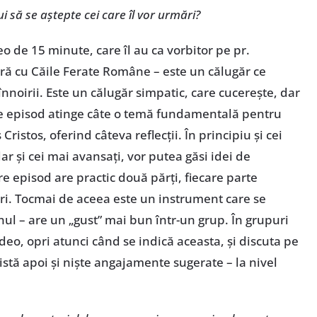
i să se aștepte cei care îl vor urmări?
o de 15 minute, care îl au ca vorbitor pe pr.
ră cu Căile Ferate Române – este un călugăr ce
înnoirii. Este un călugăr simpatic, care cucerește, dar
are episod atinge câte o temă fundamentală pentru
Cristos, oferind câteva reflecții. În principiu și cei
dar și cei mai avansați, vor putea găsi idei de
care episod are practic două părți, fiecare parte
ări. Tocmai de aceea este un instrument care se
inul – are un „gust” mai bun într-un grup. În grupuri
deo, opri atunci când se indică aceasta, și discuta pe
stă apoi și niște angajamente sugerate – la nivel