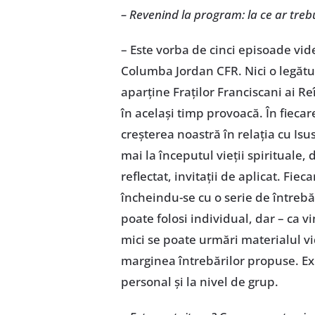
– Revenind la program: la ce ar trebu
– Este vorba de cinci episoade vide
Columba Jordan CFR. Nici o legătu
aparține Fraților Franciscani ai Re
în același timp provoacă. În fiec
creșterea noastră în relația cu Isus 
mai la începutul vieții spirituale, 
reflectat, invitații de aplicat. Fie
încheindu-se cu o serie de întreb
poate folosi individual, dar – ca v
mici se poate urmări materialul vi
marginea întrebărilor propuse. Exi
personal și la nivel de grup.