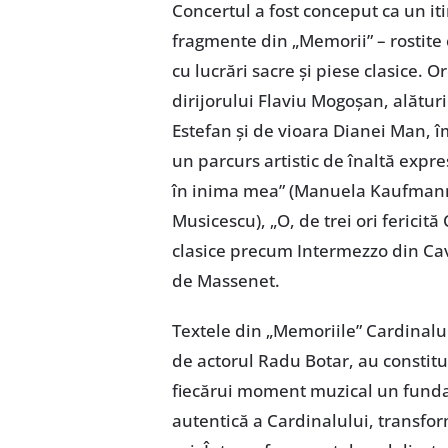
Concertul a fost conceput ca un itin
fragmente din „Memorii” – rostite 
cu lucrări sacre și piese clasice
dirijorului Flaviu Mogoșan, alături
Estefan și de vioara Dianei Man, î
un parcurs artistic de înaltă expr
în inima mea” (Manuela Kaufmann)
Musicescu), „O, de trei ori fericit
clasice precum Intermezzo din Cav
de Massenet.
Textele din „Memoriile” Cardinalulu
de actorul Radu Botar, au constitu
fiecărui moment muzical un funda
autentică a Cardinalului, transfo