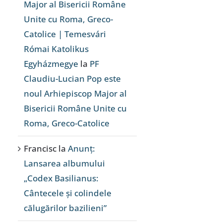
Major al Bisericii Române
Unite cu Roma, Greco-
Catolice | Temesvári
Római Katolikus
Egyházmegye
la
PF
Claudiu-Lucian Pop este
noul Arhiepiscop Major al
Bisericii Române Unite cu
Roma, Greco-Catolice
Francisc
la
Anunț:
Lansarea albumului
„Codex Basilianus:
Cântecele și colindele
călugărilor bazilieni”