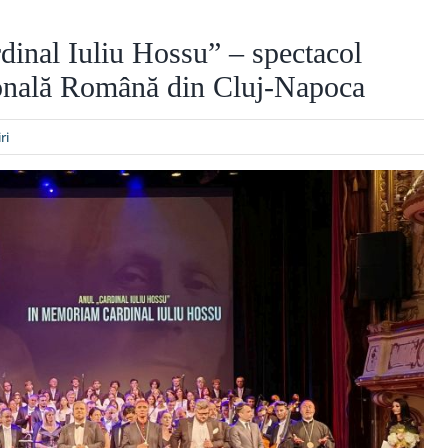
al Iuliu Hossu” – spectacol
onală Română din Cluj-Napoca
ri