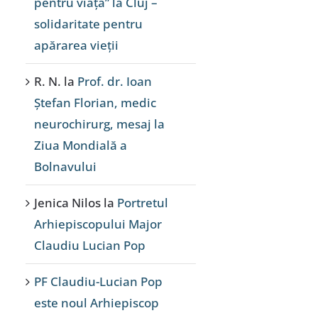
pentru viață” la Cluj –
solidaritate pentru
apărarea vieții
R. N.
la
Prof. dr. Ioan
Ștefan Florian, medic
neurochirurg, mesaj la
Ziua Mondială a
Bolnavului
Jenica Nilos
la
Portretul
Arhiepiscopului Major
Claudiu Lucian Pop
PF Claudiu-Lucian Pop
este noul Arhiepiscop