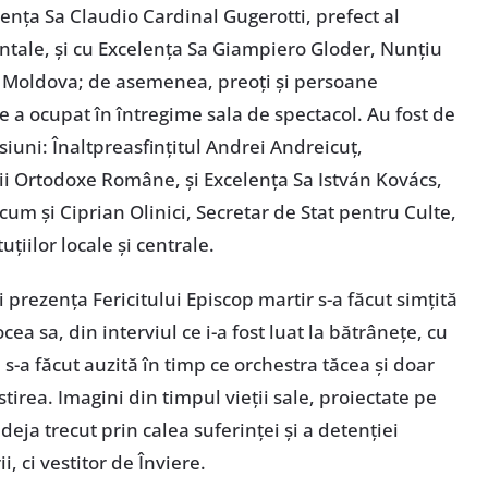
ța Sa Claudio Cardinal Gugerotti, prefect al
entale, și cu Excelența Sa Giampiero Gloder, Nunțiu
a Moldova; de asemenea, preoți și persoane
re a ocupat în întregime sala de spectacol. Au fost de
esiuni: Înaltpreasfințitul Andrei Andreicuț,
icii Ortodoxe Române, și Excelența Sa István Kovács,
cum și Ciprian Olinici, Secretar de Stat pentru Culte,
țiilor locale și centrale.
 prezența Fericitului Episcop martir s-a făcut simțită
cea sa, din interviul ce i-a fost luat la bătrânețe, cu
, s-a făcut auzită în timp ce orchestra tăcea și doar
stirea. Imagini din timpul vieții sale, proiectate pe
deja trecut prin calea suferinței și a detenției
i, ci vestitor de Înviere.