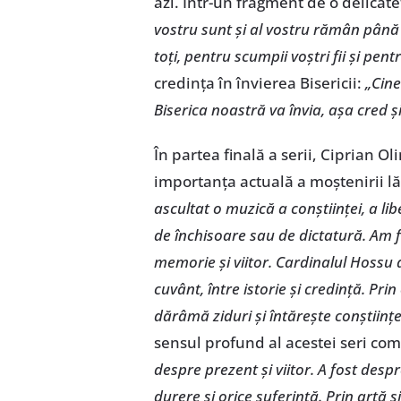
azi. Într-un fragment de o delicate
vostru sunt și al vostru rămân până 
toți, pentru scumpii voștri fii și pe
credința în învierea Bisericii:
„Cin
Biserica noastră va învia, așa cred ș
În partea finală a serii, Ciprian Ol
importanța actuală a moștenirii lă
ascultat o muzică a conștiinței, a li
de închisoare sau de dictatură. Am fos
memorie și viitor. Cardinalul Hossu a
cuvânt, între istorie și credință. Pr
dărâmă ziduri și întărește conștiințe
sensul profund al acestei seri co
despre prezent și viitor. A fost desp
durere și orice suferință. Prin artă 