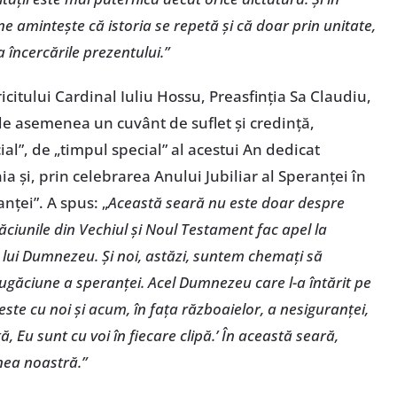
ne amintește că istoria se repetă și că doar prin unitate,
a încercările prezentului.”
icitului Cardinal Iuliu Hossu, Preasfinția Sa Claudiu,
 de asemenea un cuvânt de suflet și credință,
al”, de „timpul special” al acestui An dedicat
a și, prin celebrarea Anului Jubiliar al Speranței în
nței”. A spus: „
Această seară nu este doar despre
găciunile din Vechiul și Noul Testament fac apel la
 lui Dumnezeu. Și noi, astăzi, suntem chemați să
găciune a speranței. Acel Dumnezeu care l-a întărit pe
ste cu noi și acum, în fața războaielor, a nesiguranței,
ă, Eu sunt cu voi în fiecare clipă.’ În această seară,
nea noastră.”