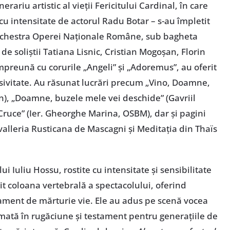
erariu artistic al vieții Fericitului Cardinal, în care
cu intensitate de actorul Radu Botar – s-au împletit
. Orchestra Operei Naționale Române, sub bagheta
 de soliștii Tatiana Lisnic, Cristian Mogoșan, Florin
mpreună cu corurile „Angeli” și „Adoremus”, au oferit
esivitate. Au răsunat lucrări precum „Vino, Doamne,
, „Doamne, buzele mele vei deschide” (Gavriil
ă Cruce” (Ier. Gheorghe Marina, OSBM), dar și pagini
alleria Rusticana de Mascagni și Meditația din Thaïs
i Iuliu Hossu, rostite cu intensitate și sensibilitate
it coloana vertebrală a spectacolului, oferind
ment de mărturie vie. Ele au adus pe scenă vocea
rmată în rugăciune și testament pentru generațiile de