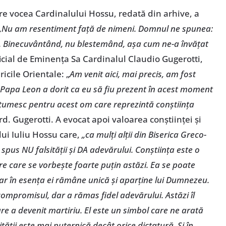
 vocea Cardinalului Hossu, redată din arhive, a
„Nu am resentiment față de nimeni. Domnul ne spunea:
ă. Binecuvântând, nu blestemând, așa cum ne-a învățat
ficial de Eminența Sa Cardinalul Claudio Gugerotti,
icile Orientale: „
Am venit aici, mai precis, am fost
i Papa Leon a dorit ca eu să fiu prezent în acest moment
mulțumesc pentru acest om care reprezintă conștiința
d. Gugerotti. A evocat apoi valoarea conștiinței și
lui Iuliu Hossu care,
„ca mulți alții din Biserica Greco-
a spus NU falsității și DA adevărului. Conștiința este o
e care se vorbește foarte puțin astăzi. Ea se poate
 dar în esența ei rămâne unică și aparține lui Dumnezeu.
compromisul, dar a rămas fidel adevărului. Astăzi îl
re a devenit martiriu. El este un simbol care ne arată
nității este mai puternică decât orice dictatură. Și în