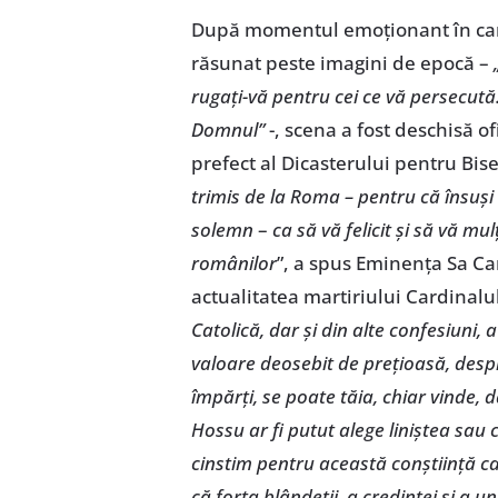
După momentul emoționant în care
răsunat peste imagini de epocă –
rugați-vă pentru cei ce vă persecut
Domnul”
-, scena a fost deschisă o
prefect al Dicasterului pentru Biser
trimis de la Roma – pentru că însuș
solemn
–
ca să vă felicit și să vă 
românilor
”, a spus Eminența Sa Car
actualitatea martiriului Cardinalu
Catolică, dar și din alte confesiuni, 
valoare deosebit de prețioasă, despr
împărți, se poate tăia, chiar vinde,
Hossu ar fi putut alege liniștea sau 
cinstim pentru această conștiință ca
că forța blândeții, a credinței și a u