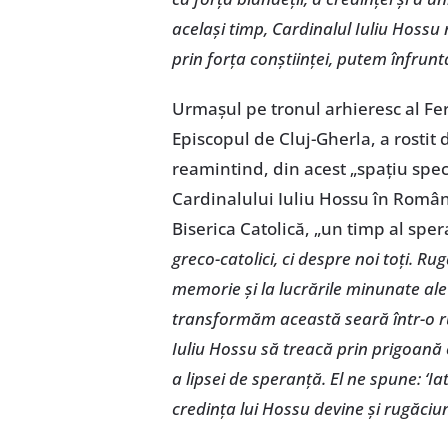
același timp, Cardinalul Iuliu Hossu 
prin forța conștiinței, putem înfrunt
Urmașul pe tronul arhieresc al Fer
Episcopul de Cluj-Gherla, a rostit
reamintind, din acest „spațiu speci
Cardinalului Iuliu Hossu în Români
Biserica Catolică, „un timp al spera
greco-catolici, ci despre noi toți. Ru
memorie și la lucrările minunate ale
transformăm această seară într-o ru
Iuliu Hossu să treacă prin prigoană e
a lipsei de speranță. El ne spune: ‘Iat
credința lui Hossu devine și rugăciu