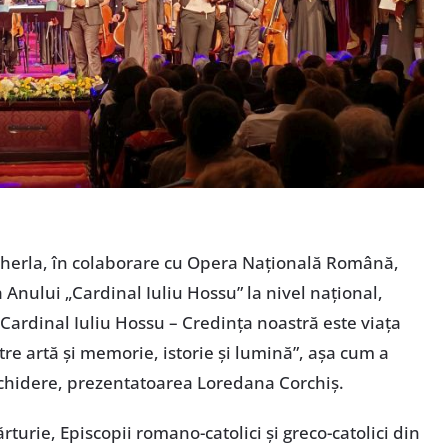
Gherla, în colaborare cu Opera Națională Română,
 Anului „Cardinal Iuliu Hossu” la nivel național,
rdinal Iuliu Hossu – Credința noastră este viața
tre artă și memorie, istorie și lumină”, așa cum a
schidere, prezentatoarea Loredana Corchiș.
rturie, Episcopii romano-catolici și greco-catolici din