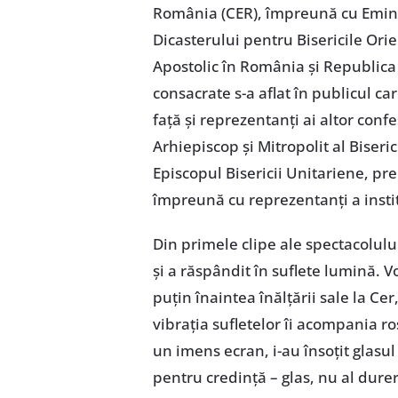
România (CER), împreună cu Eminen
Dicasterului pentru Bisericile Ori
Apostolic în România și Republic
consacrate s-a aflat în publicul ca
față și reprezentanți ai altor conf
Arhiepiscop și Mitropolit al Biser
Episcopul Bisericii Unitariene, pre
împreună cu reprezentanți a institu
Din primele clipe ale spectacolului
și a răspândit în suflete lumină. Vo
puțin înaintea înălțării sale la Cer
vibrația sufletelor îi acompania ro
un imens ecran, i-au însoțit glasul 
pentru credință – glas, nu al dureri