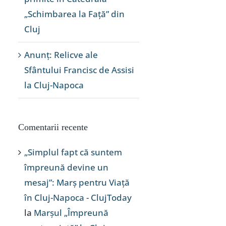
„Schimbarea la Față” din
Cluj
Anunț: Relicve ale
Sfântului Francisc de Assisi
la Cluj-Napoca
Comentarii recente
„Simplul fapt că suntem
împreună devine un
mesaj”: Marș pentru Viață
în Cluj-Napoca - ClujToday
la
Marșul „Împreună