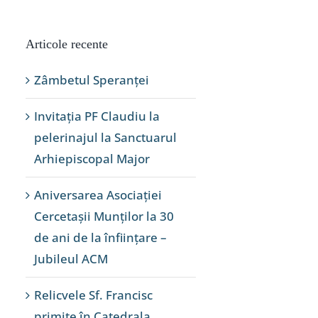
Articole recente
Zâmbetul Speranței
Invitația PF Claudiu la
pelerinajul la Sanctuarul
Arhiepiscopal Major
Aniversarea Asociației
Cercetașii Munților la 30
de ani de la înființare –
Jubileul ACM
Relicvele Sf. Francisc
primite în Catedrala