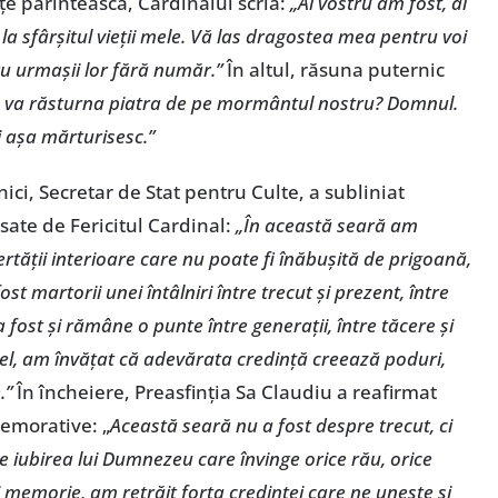
țe părintească, Cardinalul scria:
„Al vostru am fost, al
la sfârșitul vieții mele. Vă las dragostea mea pentru voi
ntru urmașii lor fără număr.”
În altul, răsuna puternic
e va răsturna piatra de pe mormântul nostru? Domnul.
i așa mărturisesc.”
inici, Secretar de Stat pentru Culte, a subliniat
sate de Fericitul Cardinal:
„În această seară am
bertății interioare care nu poate fi înăbușită de prigoană,
t martorii unei întâlniri între trecut și prezent, între
 fost și rămâne o punte între generații, între tăcere și
in el, am învățat că adevărata credință creează poduri,
.”
În încheiere, Preasfinția Sa Claudiu a reafirmat
memorative: „
Această seară nu a fost despre trecut, ci
re iubirea lui Dumnezeu care învinge orice rău, orice
și memorie, am retrăit forța credinței care ne unește și