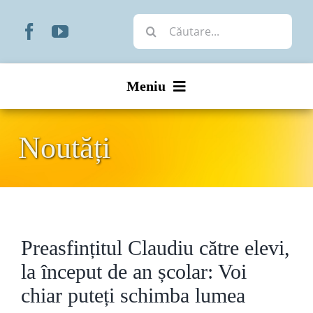
Skip
Cautare...
to
content
Meniu
Start
Noutăți
Noutăți
Prezentare
Preasfințitul Claudiu către elevi,
Organizare
la început de an școlar: Voi
Liturgic
chiar puteți schimba lumea