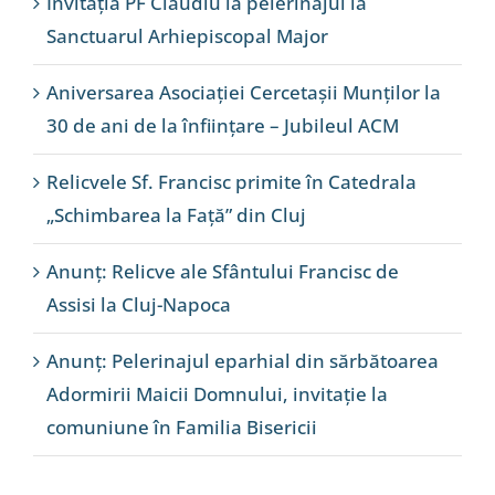
Invitația PF Claudiu la pelerinajul la
Sanctuarul Arhiepiscopal Major
Aniversarea Asociației Cercetașii Munților la
30 de ani de la înființare – Jubileul ACM
Relicvele Sf. Francisc primite în Catedrala
„Schimbarea la Față” din Cluj
Anunț: Relicve ale Sfântului Francisc de
Assisi la Cluj-Napoca
Anunț: Pelerinajul eparhial din sărbătoarea
Adormirii Maicii Domnului, invitație la
comuniune în Familia Bisericii