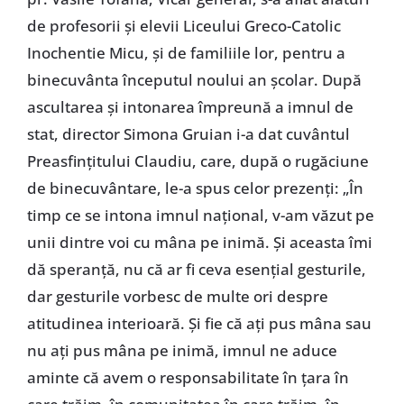
de profesorii și elevii Liceului Greco-Catolic
Inochentie Micu, și de familiile lor, pentru a
binecuvânta începutul noului an școlar. După
ascultarea și intonarea împreună a imnul de
stat, director Simona Gruian i-a dat cuvântul
Preasfințitului Claudiu, care, după o rugăciune
de binecuvântare, le-a spus celor prezenți: „În
timp ce se intona imnul național, v-am văzut pe
unii dintre voi cu mâna pe inimă. Și aceasta îmi
dă speranță, nu că ar fi ceva esențial gesturile,
dar gesturile vorbesc de multe ori despre
atitudinea interioară. Și fie că ați pus mâna sau
nu ați pus mâna pe inimă, imnul ne aduce
aminte că avem o responsabilitate în țara în