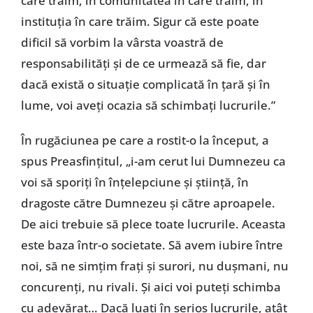
care trăim, în comunitatea în care trăim, în
instituția în care trăim. Sigur că este poate
dificil să vorbim la vârsta voastră de
responsabilități și de ce urmează să fie, dar
dacă există o situație complicată în țară și în
lume, voi aveți ocazia să schimbați lucrurile.”
În rugăciunea pe care a rostit-o la început, a
spus Preasfințitul, „i-am cerut lui Dumnezeu ca
voi să sporiți în înțelepciune și știință, în
dragoste către Dumnezeu și către aproapele.
De aici trebuie să plece toate lucrurile. Aceasta
este baza într-o societate. Să avem iubire între
noi, să ne simțim frați și surori, nu dușmani, nu
concurenți, nu rivali. Și aici voi puteți schimba
cu adevărat… Dacă luați în serios lucrurile, atât