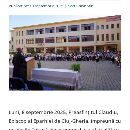
Special
Publicat pe: 10 septembrie 2025
|
Secțiunea:
Ştiri
Luni, 8 septembrie 2025, Preasfințitul Claudiu,
Episcop al Eparhiei de Cluj-Gherla, împreună cu
pr. Vasile Tofană, Vicar general, s-a aflat alături