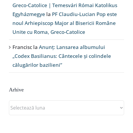
Greco-Catolice | Temesvári Római Katolikus
Egyházmegye
la
PF Claudiu-Lucian Pop este
noul Arhiepiscop Major al Bisericii Române
Unite cu Roma, Greco-Catolice
Francisc
la
Anunț: Lansarea albumului
„Codex Basilianus: Cântecele și colindele
călugărilor bazilieni”
Arhive
Arhive