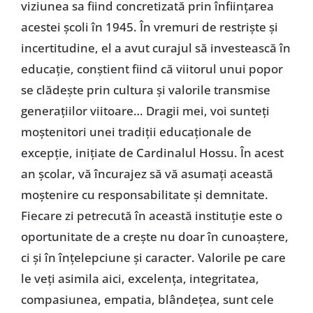
viziunea sa fiind concretizată prin înființarea
acestei școli în 1945. În vremuri de restriște și
incertitudine, el a avut curajul să investească în
educație, conștient fiind că viitorul unui popor
se clădește prin cultura și valorile transmise
generațiilor viitoare… Dragii mei, voi sunteți
moștenitori unei tradiții educaționale de
excepție, inițiate de Cardinalul Hossu. În acest
an școlar, vă încurajez să vă asumați această
moștenire cu responsabilitate și demnitate.
Fiecare zi petrecută în această instituție este o
oportunitate de a crește nu doar în cunoaștere,
ci și în înțelepciune și caracter. Valorile pe care
le veți asimila aici, excelența, integritatea,
compasiunea, empatia, blândețea, sunt cele