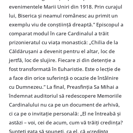
evenimentele Marii Uniri din 1918. Prin curajul
lui, Biserica și neamul românesc au primit un
exemplu viu de conștiință dreaptă.” Episcopul a
comparat modul în care Cardinalul a trăit
prizonieratul cu viața monastică: „Chilia de la
Căldărușani a devenit pentru el altar, loc de
jertfă, loc de slujire. Fiecare zi din detenție a
fost transformată în Euharistie. Este o lecție de
a face din orice suferință o ocazie de întâlnire
cu Dumnezeu.” La final, Preasfinția Sa Mihai a
îndemnat auditoriul să redescopere Memoriile
Cardinalului nu ca pe un document de arhivă,
ci ca pe o invitație personală: „El ne întreabă și
astăzi – voi, cei de acum, cum vă trăiți credința?
Sunteți gata să spuneți, ca el, că
«
credința