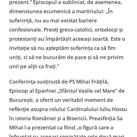
prezent.” Episcopul a subliniat, de asemenea,
dimensiunea ecumenică a martiriului: „În
suferință, nu au mai existat bariere
confesionale. Preoți greco-catolici, ortodocși și
protestanți au împărtășit aceeași soartă. Este o
invitație să nu așteptăm suferința ca să fim
uniți, ci să ne bucurăm de pace și să ne privim
unii pe alții ca frați.”
Conferința susținută de PS Mihai Frățilă,
Episcop al Eparhiei „Sfântul Vasile cel Mare” de
București, a oferit un veritabil moment de
reflecție asupra rolului Cardinalului Iuliu Hossu
în istoria României și a Bisericii
.
Preasfinția Sa
Mihai l-a prezentat ca fiind „o figură care a
înfruntat cu aceeași seninătate cele două mari