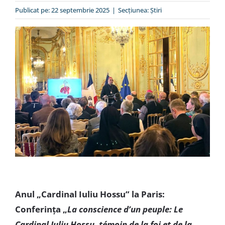
Special
Publicat pe: 22 septembrie 2025
|
Secțiunea:
Ştiri
Anul „Cardinal Iuliu Hossu” la Paris:
Conferința „
La conscience d’un peuple: Le
Cardinal Iuliu Hossu, témoin de la foi et de la