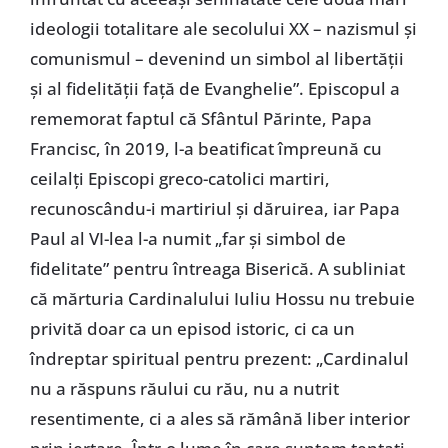
ideologii totalitare ale secolului XX – nazismul și
comunismul – devenind un simbol al libertății
și al fidelității față de Evanghelie”. Episcopul a
rememorat faptul că Sfântul Părinte, Papa
Francisc, în 2019, l-a beatificat împreună cu
ceilalți Episcopi greco-catolici martiri,
recunoscându-i martiriul și dăruirea, iar Papa
Paul al VI-lea l-a numit „far și simbol de
fidelitate” pentru întreaga Biserică. A subliniat
că mărturia Cardinalului Iuliu Hossu nu trebuie
privită doar ca un episod istoric, ci ca un
îndreptar spiritual pentru prezent: „Cardinalul
nu a răspuns răului cu rău, nu a nutrit
resentimente, ci a ales să rămână liber interior