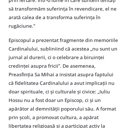
prin iertare. Într-o lume în care suntem tentați
să transformăm suferința în revendicare, el ne
arată calea de a transforma suferința în
rugăciune.”
Episcopul a prezentat fragmente din memoriile
Cardinalului, subliniind că acestea „nu sunt un
jurnal al durerii, ci o celebrare a biruinței
credinței asupra fricii”. De asemenea,
Preasfinția Sa Mihai a insistat asupra faptului
că fidelitatea Cardinalului a avut implicații nu
doar spirituale, ci și culturale și civice: „Iuliu
Hossu nu a fost doar un Episcop, ci și un
apărător al demnității poporului său. A format
prin școli, a promovat cultura, a apărat
libertatea religioasă și a participat activ la