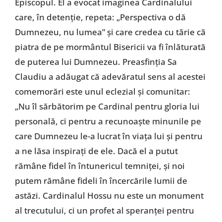
Episcopul. El a evocat imaginea Cardinalului
care, în detenție, repeta: „Perspectiva o dă
Dumnezeu, nu lumea” și care credea cu tărie că
piatra de pe mormântul Bisericii va fi înlăturată
de puterea lui Dumnezeu. Preasfinția Sa
Claudiu a adăugat că adevăratul sens al acestei
comemorări este unul eclezial și comunitar:
„Nu îl sărbătorim pe Cardinal pentru gloria lui
personală, ci pentru a recunoaște minunile pe
care Dumnezeu le-a lucrat în viața lui și pentru
a ne lăsa inspirați de ele. Dacă el a putut
rămâne fidel în întunericul temniței, și noi
putem rămâne fideli în încercările lumii de
astăzi. Cardinalul Hossu nu este un monument
al trecutului, ci un profet al speranței pentru