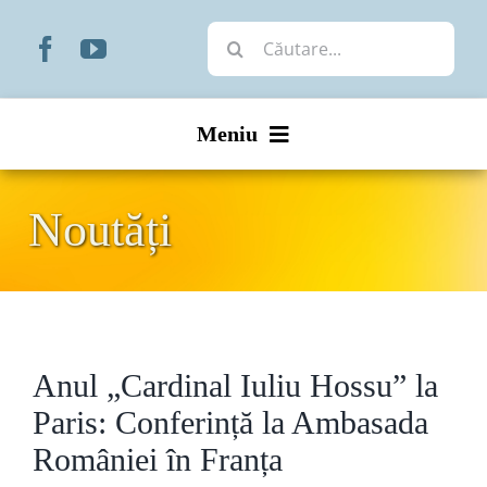
Skip
Cautare...
to
content
Meniu
Start
Noutăți
Noutăți
Prezentare
Anul „Cardinal Iuliu Hossu” la
Organizare
Paris: Conferință la Ambasada
Liturgic
României în Franța