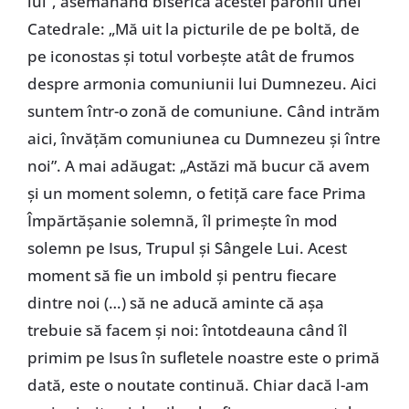
lui”, asemănând biserica acestei parohii unei
Catedrale: „Mă uit la picturile de pe boltă, de
pe iconostas și totul vorbește atât de frumos
despre armonia comuniunii lui Dumnezeu. Aici
suntem într-o zonă de comuniune. Când intrăm
aici, învățăm comuniunea cu Dumnezeu și între
noi”. A mai adăugat: „Astăzi mă bucur că avem
și un moment solemn, o fetiță care face Prima
Împărtășanie solemnă, îl primește în mod
solemn pe Isus, Trupul și Sângele Lui. Acest
moment să fie un imbold și pentru fiecare
dintre noi (…) să ne aducă aminte că așa
trebuie să facem și noi: întotdeauna când îl
primim pe Isus în sufletele noastre este o primă
dată, este o noutate continuă. Chiar dacă l-am