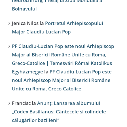
neurochirurg, mesaj la Ziua Mondială a
Bolnavului
Jenica Nilos
la
Portretul Arhiepiscopului
Major Claudiu Lucian Pop
PF Claudiu-Lucian Pop este noul Arhiepiscop
Major al Bisericii Române Unite cu Roma,
Greco-Catolice | Temesvári Római Katolikus
Egyházmegye
la
PF Claudiu-Lucian Pop este
noul Arhiepiscop Major al Bisericii Române
Unite cu Roma, Greco-Catolice
Francisc
la
Anunț: Lansarea albumului
„Codex Basilianus: Cântecele și colindele
călugărilor bazilieni”