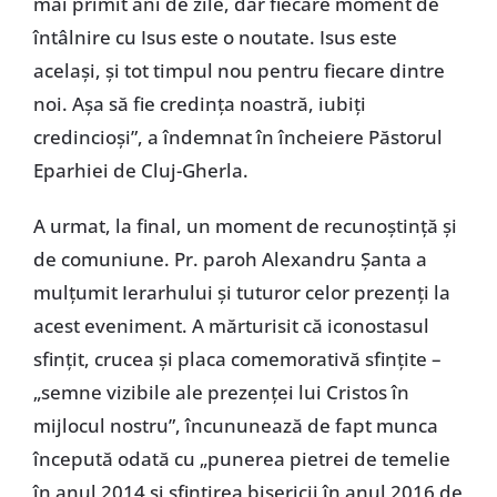
mai primit ani de zile, dar fiecare moment de
întâlnire cu Isus este o noutate. Isus este
același, și tot timpul nou pentru fiecare dintre
noi. Așa să fie credința noastră, iubiți
credincioși”, a îndemnat în încheiere Păstorul
Eparhiei de Cluj-Gherla.
A urmat, la final, un moment de recunoștință și
de comuniune. Pr. paroh Alexandru Șanta a
mulțumit Ierarhului și tuturor celor prezenți la
acest eveniment. A mărturisit că iconostasul
sfințit, crucea și placa comemorativă sfințite –
„semne vizibile ale prezenței lui Cristos în
mijlocul nostru”, încununează de fapt munca
începută odată cu „punerea pietrei de temelie
în anul 2014 și sfințirea bisericii în anul 2016 de