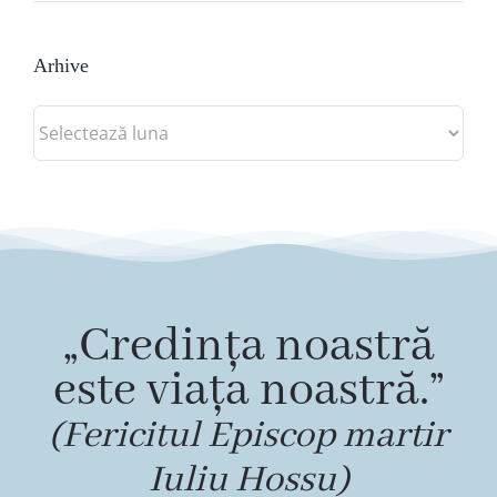
Arhive
Arhive
„Credința noastră
este viața noastră.”
(Fericitul Episcop martir
Iuliu Hossu)