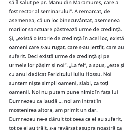
să îl salut pe pr. Manu din Maramureș, care a
fost rector al seminarului”. A remarcat, de
asemenea, că un loc binecuvântat, asemenea
marilor sanctuare păstrează urme de credință.
Și, „există o istorie de credință în acel loc, există
oameni care s-au rugat, care s-au jertfit, care au
suferit. Deci există urme de credință și pe
urmele lor pășim și noi”. „La fel”, a spus, „este și
cu anul dedicat Fericitului Iuliu Hossu. Noi
suntem niște simpli oameni, slabi, ca toți
oamenii. Noi nu putem pune nimic în fața lui
Dumnezeu ca laudă … noi am intrat în
moștenirea altora, am primit un dar.
Dumnezeu ne-a dăruit tot ceea ce ei au suferit,
tot ce ei au trăit, s-a revărsat asupra noastră ca