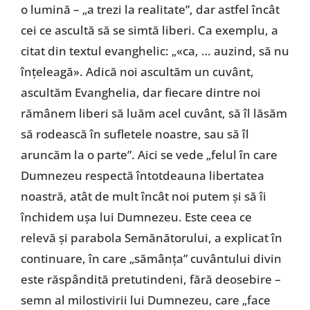
o lumină – „a trezi la realitate”, dar astfel încât
cei ce ascultă să se simtă liberi. Ca exemplu, a
citat din textul evanghelic: „«ca, … auzind, să nu
înțeleagă». Adică noi ascultăm un cuvânt,
ascultăm Evanghelia, dar fiecare dintre noi
rămânem liberi să luăm acel cuvânt, să îl lăsăm
să rodească în sufletele noastre, sau să îl
aruncăm la o parte”. Aici se vede „felul în care
Dumnezeu respectă întotdeauna libertatea
noastră, atât de mult încât noi putem și să îi
închidem ușa lui Dumnezeu. Este ceea ce
relevă și parabola Semănătorului, a explicat în
continuare, în care „sămânța” cuvântului divin
este răspândită pretutindeni, fără deosebire –
semn al milostivirii lui Dumnezeu, care „face