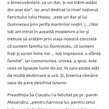
o binecuvântare, ca un dar, și noi trăim astăzi
din acel dar”. Iar anul dedicat la nivel național
Fericitului Iuliu Hossu, „este un dar al lui
Dumnezeu prin jertfa martirilor noștri. (…) Noi
toți am intrat în această moștenire a lor și
trebuie să arătăm prin viața noastră concretă
că suntem familia lui Dumnezeu, că suntem
frați și surori între noi … toți împreună, o sfântă
familie”. Iar comuniunea, unirea, a spus, este
ceea ce lipsește lumii de azi, în care există atât
de multă dezbinare și ură. Și, biserica rămâne
oaza de pace deschisă tuturor.
Preasfinția Sa Claudiu l-a felicitat pe pr. paroh
Alexandru, „pentru hărnicia lui, pentru zelul