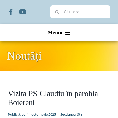
Skip
Cautare...
to
content
Meniu
Start
Noutăți
Noutăți
Prezentare
Vizita PS Claudiu în parohia
Organizare
Boiereni
Liturgic
Publicat pe: 14 octombrie 2025
|
Secțiunea:
Ştiri