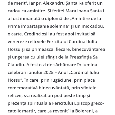
de merit”, iar pr. Alexandru Șanta i-a oferit un
cadou ca amintire. Și fetiței Mara Ioana Șanta i-
a fost înmânată o diplomă de „Amintire de la
Prima Împărtășanie solemnă” și un mic cadou,
o carte. Credincioșii au fost apoi invitați să
venereze relicvele Fericitului Cardinal Iuliu
Hossu și să primească, fiecare, binecuvântarea
și ungerea cu ulei sfințit de la Preasfinția Sa
Claudiu. A fost o zi de sărbătoare în lumina
celebrării anului 2025 – Anul „Cardinal Iuliu
Hossu”, în care, prin rugăciune, prin placa
comemorativă binecuvântată, prin sfintele
relicve, s-a realizat un pod peste timp și
prezența spirituală a Fericitului Episcop greco-
catolic martir, care „a revenit” la Boiereni, a