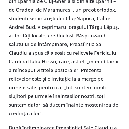
din Eparhia de Cluj-Gherla și din alte Eparhii –
de Oradea, de Maramureș -, un preot ortodox,
studenți seminariști din Cluj-Napoca, Călin-
Andrei Bud, viceprimarul orașului Târgu Lăpuș,
autorități locale, credincioși. Răspunzând
salutului de întâmpinare, Preasfinția Sa
Claudiu a spus că a sosit cu relicvele Fericitului
Cardinal Iuliu Hossu, care, astfel, „în mod tainic
a reînceput vizitele pastorale”. Prezența
relicvelor este și o invitație la a merge pe
urmele sale, pentru că, „toți suntem umili
slujitori pe urmele înaintașilor noștri, toți
suntem datori să ducem înainte moștenirea de
credință a lor”.
După întâmpinarea Preasfinției Sale Claudiu a