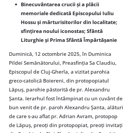
Binecuvântarea crucii și a plăcii
memoriale dedicată Episcopului Iuliu
Hossu și mărturisitorilor din localitate;
sfințirea noului iconostas; Sfântă
Liturghie și Prima Sfântă Împărtășanie
Duminică, 12 octombrie 2025, în Duminica
Pildei Semănătorului, Preasfinția Sa Claudiu,
Episcopul de Cluj-Gherla, a vizitat parohia
greco-catolică Boiereni, din protopopiatul
Lăpuș, parohie păstorită de pr. Alexandru
Șanta. Ierarhul fost întâmpinat cu un cuvânt de
bun venit de pr. paroh Alexandru Șanta, alături
de care s-au aflat pr. Adrian Avram, protopop
de Lăpuș, preoți din protopopiat, preoți invitați