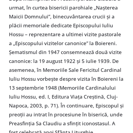
urmat, în curtea bisericii parohiale „Nașterea
Maicii Domnului”, binecuvântarea crucii și a
plăcii memoriale dedicate Episcopului Iuliu
Hossu – reprezentare a ultimei vizite pastorale
a „Episcopului vizitelor canonice” la Boiereni.
Șematismul din 1947 consemnează două vizite
canonice: la 19 august 1922 și 5 iulie 1939. De
asemenea, în Memoriile Sale Fericitul Cardinal
Iuliu Hossu vorbește despre vizita în Boiereni la
13 septembrie 1948 (Memoriile Cardinalului
Iuliu Hossu, ed. I, Editura Viața Creștină, Cluj-
Napoca, 2003, p. 71). În continuare, Episcopul și
preoții au intrat în procesiune în biserică, unde
Preasfinția Sa Claudiu a sfințit iconostasul. A
fost celebrată apoi Sfânta Liturghie