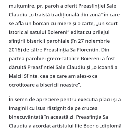
mulțumire, pr. paroh a oferit Preasfinției Sale
Claudiu „o traistă tradițională din zonă” în care
se afla un borcan cu miere și o carte, „un scurt
istoric al satului Boiereni” editat cu prilejul
sfințirii bisericii parohiale (în 27 noiembrie
2016) de către Preasfinția Sa Florentin. Din
partea parohiei greco-catolice Boiereni a fost
dăruită Preasfinției Sale Claudiu și „o icoană a
Maicii Sfinte, cea pe care am ales-o ca
ocrotitoare a bisericii noastre”.
În semn de apreciere pentru execuția plăcii și a
imaginii cu Isus răstignit de pe crucea
binecuvântată în această zi, Preasfinția Sa
Claudiu a acordat artistului Ilie Boer o „diplomă