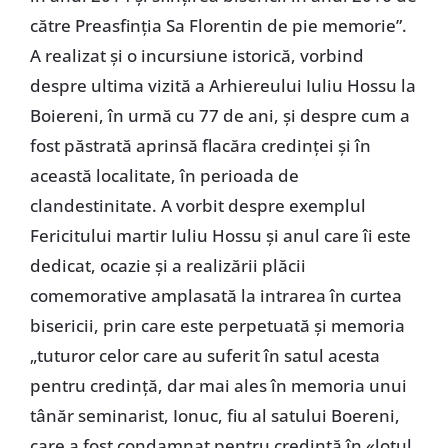
către Preasfinția Sa Florentin de pie memorie”.
A realizat și o incursiune istorică, vorbind
despre ultima vizită a Arhiereului Iuliu Hossu la
Boiereni, în urmă cu 77 de ani, și despre cum a
fost păstrată aprinsă flacăra credinței și în
această localitate, în perioada de
clandestinitate. A vorbit despre exemplul
Fericitului martir Iuliu Hossu și anul care îi este
dedicat, ocazie și a realizării plăcii
comemorative amplasată la intrarea în curtea
bisericii, prin care este perpetuată și memoria
„tuturor celor care au suferit în satul acesta
pentru credință, dar mai ales în memoria unui
tânăr seminarist, Ionuc, fiu al satului Boereni,
care a fost condamnat pentru credință în «lotul