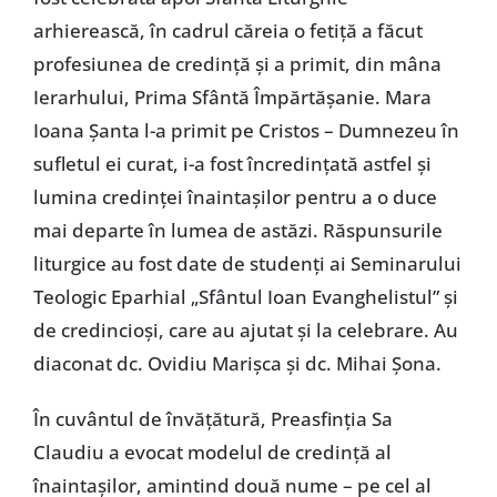
arhierească, în cadrul căreia o fetiță a făcut
profesiunea de credință și a primit, din mâna
Ierarhului, Prima Sfântă Împărtășanie. Mara
Ioana Șanta l-a primit pe Cristos – Dumnezeu în
sufletul ei curat, i-a fost încredințată astfel și
lumina credinței înaintașilor pentru a o duce
mai departe în lumea de astăzi. Răspunsurile
liturgice au fost date de studenți ai Seminarului
Teologic Eparhial „Sfântul Ioan Evanghelistul” și
de credincioși, care au ajutat și la celebrare. Au
diaconat dc. Ovidiu Marișca și dc. Mihai Șona.
În cuvântul de învățătură, Preasfinția Sa
Claudiu a evocat modelul de credință al
înaintașilor, amintind două nume – pe cel al