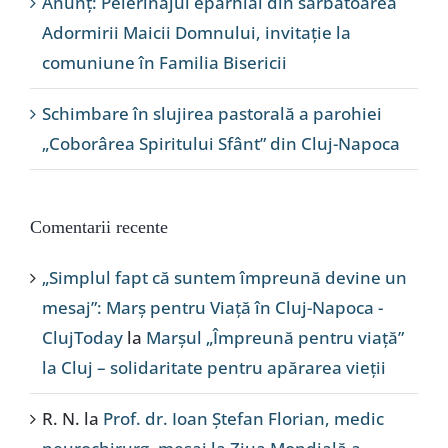
Anunț: Pelerinajul eparhial din sărbătoarea
Adormirii Maicii Domnului, invitație la
comuniune în Familia Bisericii
Schimbare în slujirea pastorală a parohiei
„Coborârea Spiritului Sfânt” din Cluj-Napoca
Comentarii recente
„Simplul fapt că suntem împreună devine un
mesaj”: Marș pentru Viață în Cluj-Napoca -
ClujToday
la
Marșul „Împreună pentru viață”
la Cluj – solidaritate pentru apărarea vieții
R. N.
la
Prof. dr. Ioan Ștefan Florian, medic