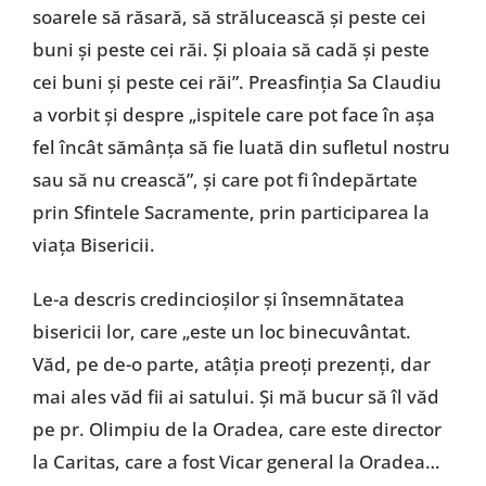
soarele să răsară, să strălucească și peste cei
buni și peste cei răi. Și ploaia să cadă și peste
cei buni și peste cei răi”. Preasfinția Sa Claudiu
a vorbit și despre „ispitele care pot face în așa
fel încât sămânța să fie luată din sufletul nostru
sau să nu crească”, și care pot fi îndepărtate
prin Sfintele Sacramente, prin participarea la
viața Bisericii.
Le-a descris credincioșilor și însemnătatea
bisericii lor, care „este un loc binecuvântat.
Văd, pe de-o parte, atâția preoți prezenți, dar
mai ales văd fii ai satului. Și mă bucur să îl văd
pe pr. Olimpiu de la Oradea, care este director
la Caritas, care a fost Vicar general la Oradea…