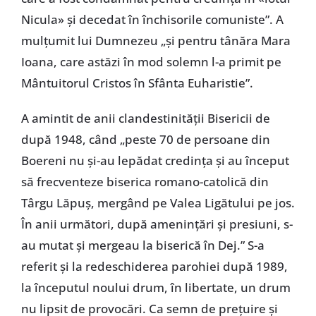
Nicula» și decedat în închisorile comuniste”. A
mulțumit lui Dumnezeu „și pentru tânăra Mara
Ioana, care astăzi în mod solemn l-a primit pe
Mântuitorul Cristos în Sfânta Euharistie”.
A amintit de anii clandestinității Bisericii de
după 1948, când „peste 70 de persoane din
Boereni nu și-au lepădat credința și au început
să frecventeze biserica romano-catolică din
Târgu Lăpuș, mergând pe Valea Ligătului pe jos.
În anii următori, după amenințări și presiuni, s-
au mutat și mergeau la biserică în Dej.” S-a
referit și la redeschiderea parohiei după 1989,
la începutul noului drum, în libertate, un drum
nu lipsit de provocări. Ca semn de prețuire și