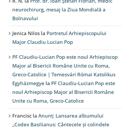
R. N.
la
Prof. dr. Ioan Ștefan Florian, medic
neurochirurg, mesaj la Ziua Mondială a
Bolnavului
Jenica Nilos
la
Portretul Arhiepiscopului
Major Claudiu Lucian Pop
PF Claudiu-Lucian Pop este noul Arhiepiscop
Major al Bisericii Române Unite cu Roma,
Greco-Catolice | Temesvári Római Katolikus
Egyházmegye
la
PF Claudiu-Lucian Pop este
noul Arhiepiscop Major al Bisericii Române
Unite cu Roma, Greco-Catolice
Francisc
la
Anunț: Lansarea albumului
„Codex Basilianus: Cântecele și colindele