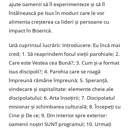
ajute oamenii să îl experimenteze și să îl
întâlnească pe Isus în moduri care le vor
alimenta creșterea ca lideri și persoane cu
impact în Biserică.
Iată cuprinsul lucrării: Introducere: Eu încă mai
cred; 1. Să reaprindem focul vieții parohiale; 2.
Care este Vestea cea Bună?; 3. Cum și-a format
Isus discipoli?; 4. Parohia care se roagă
împreună rămâne împreună; 5. Speranță,
vindecare și ospitalitate: elemente cheie ale
discipolatului; 6. Arta însoțirii; 7. Discipolatul
misionar și schimbarea culturală; 8. Începeți cu
Cine și De ce; 9. Din interior spre exterior:
oamenii noștri SUNT programul; 10. Urmați