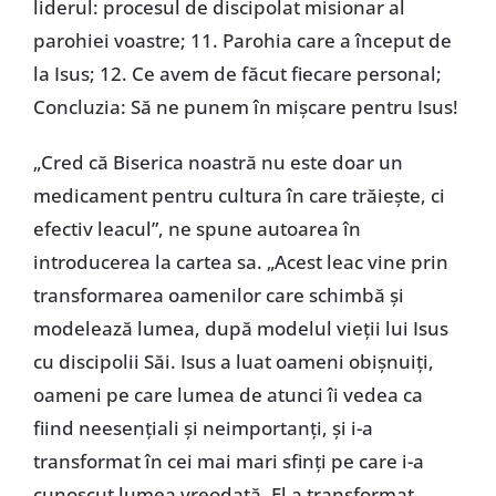
liderul: procesul de discipolat misionar al
parohiei voastre; 11. Parohia care a început de
la Isus; 12. Ce avem de făcut fiecare personal;
Concluzia: Să ne punem în mișcare pentru Isus!
„Cred că Biserica noastră nu este doar un
medicament pentru cultura în care trăiește, ci
efectiv leacul”, ne spune autoarea în
introducerea la cartea sa. „Acest leac vine prin
transformarea oamenilor care schimbă și
modelează lumea, după modelul vieții lui Isus
cu discipolii Săi. Isus a luat oameni obișnuiți,
oameni pe care lumea de atunci îi vedea ca
fiind neesențiali și neimportanți, și i-a
transformat în cei mai mari sfinți pe care i-a
cunoscut lumea vreodată. El a transformat