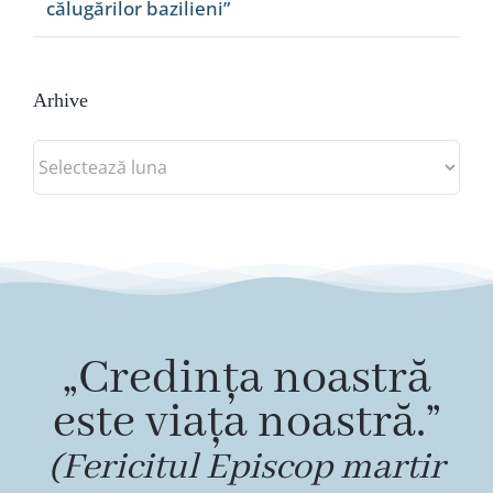
călugărilor bazilieni”
Arhive
Arhive
„Credința noastră
este viața noastră.”
(Fericitul Episcop martir