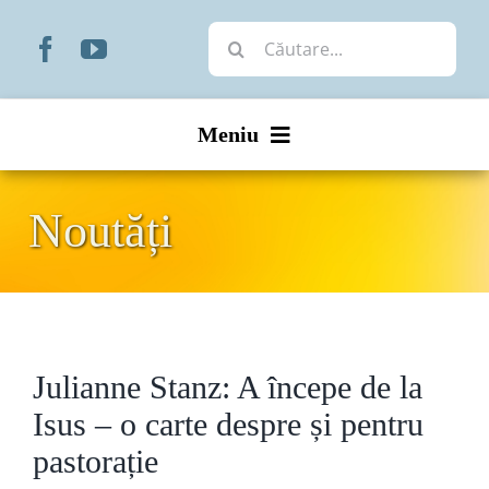
Skip
Cautare...
to
content
Meniu
Start
Noutăți
Noutăți
Prezentare
Julianne Stanz: A începe de la
Organizare
Isus – o carte despre și pentru
Liturgic
pastorație