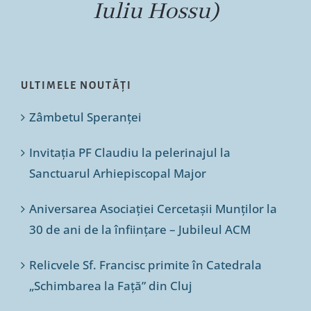
Iuliu Hossu)
ULTIMELE NOUTĂȚI
Zâmbetul Speranței
Invitația PF Claudiu la pelerinajul la
Sanctuarul Arhiepiscopal Major
Aniversarea Asociației Cercetașii Munților la
30 de ani de la înființare – Jubileul ACM
Relicvele Sf. Francisc primite în Catedrala
„Schimbarea la Față” din Cluj