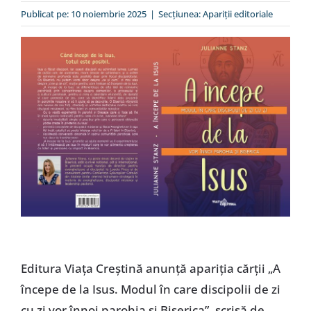
Special
Publicat pe: 10 noiembrie 2025
|
Secțiunea:
Apariții editoriale
Editura Viața Creștină anunță apariția cărții „A
începe de la Isus. Modul în care discipolii de zi
cu zi vor înnoi parohia și Biserica”, scrisă de