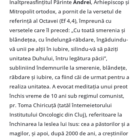
Înaltpreasfințitul Părinte
Andrei
, Arhiepiscop și
Mitropolit ortodox, a pornit de la versetul de
referință al Octavei (Ef 4,4), împreună cu
versetele care îl preced: „Cu toată smerenia și
blândețea, cu îndelungă-răbdare, îngăduindu-
vă unii pe alții în iubire, silindu-vă să păziți
unitatea Duhului, întru legătura păcii”,
subliniind îndemnurile la smerenie, blândețe,
răbdare și iubire, ca fiind căi de urmat pentru a
realiza unitatea. A evocat meditația unui preot
închis vreme de 10 ani sub regimul comunist,
pr. Toma Chiricuță (tatăl întemeietorului
Institutului Oncologic din Cluj), referitoare la
închinarea la Ieslea lui Isus: cea a păstorilor și a
magilor, și apoi, după 2000 de ani, a creștinilor