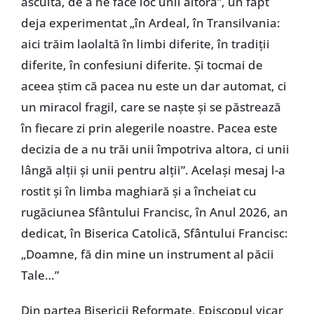
asculta, de a ne face loc unii altora”, un fapt
deja experimentat „în Ardeal, în Transilvania:
aici trăim laolaltă în limbi diferite, în tradiții
diferite, în confesiuni diferite. Și tocmai de
aceea știm că pacea nu este un dar automat, ci
un miracol fragil, care se naște și se păstrează
în fiecare zi prin alegerile noastre. Pacea este
decizia de a nu trăi unii împotriva altora, ci unii
lângă alții și unii pentru alții”. Același mesaj l-a
rostit și în limba maghiară și a încheiat cu
rugăciunea Sfântului Francisc, în Anul 2026, an
dedicat, în Biserica Catolică, Sfântului Francisc:
„Doamne, fă din mine un instrument al păcii
Tale…”
Din partea Bisericii Reformate, Episcopul vicar