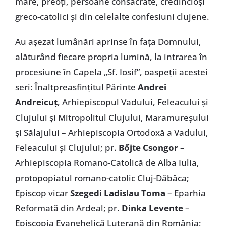
mare, preoți, persoane consacrate, credincioși
greco-catolici și din celelalte confesiuni clujene.
Au așezat lumânări aprinse în fața Domnului,
alăturând fiecare propria lumină, la intrarea în
procesiune în Capela „Sf. Iosif”, oaspeții acestei
seri: Înaltpreasfințitul Părinte
Andrei
Andreicuț
, Arhiepiscopul Vadului, Feleacului și
Clujului și Mitropolitul Clujului, Maramureșului
și Sălajului – Arhiepiscopia Ortodoxă a Vadului,
Feleacului și Clujului; pr.
Bőjte Csongor
–
Arhiepiscopia Romano-Catolică de Alba Iulia,
protopopiatul romano-catolic Cluj-Dăbâca;
Episcop vicar
Szegedi Ladislau Toma
– Eparhia
Reformată din Ardeal; pr.
Dinka Levente
–
Episcopia Evanghelică Luterană din România;