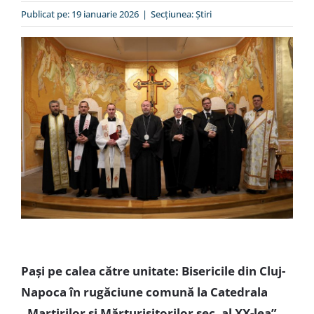
Special
Publicat pe: 19 ianuarie 2026
|
Secțiunea:
Ştiri
Pași pe calea către unitate: Bisericile din Cluj-
Napoca în rugăciune comună la Catedrala
„Martirilor și Mărturisitorilor sec. al XX-lea”