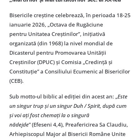
Bisericile creștine celebrează, în perioada 18-25
ianuarie 2026, „Octava de Rugăciune
pentru Unitatea Creștinilor”, inițiativă
organizată (din 1968) la nivel mondial de
Dicasterul pentru Promovarea Unității
Creștinilor (DPUC) și Comisia „Credință și
Constituție” a Consiliului Ecumenic al Bisericilor
(CEB).
Sub motto-ul biblic al ediției din acest an: „
Este
un singur trup și un singur Duh / Spirit, după cum
și voi ați fost chemați la o singură
nădejde
” (Efeseni 4,4), Preafericirea Sa Claudiu,
Arhiepiscopul Major al Bisericii Române Unite