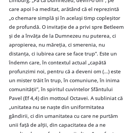
Limburg: „Fă ca Dumnezeu, devin-o om”, pe
care apoi l-a meditat, arătând că el reprezintă
„o chemare simplă și în același timp copleșitor
de profundă. O invitație de a privi spre Betleem
și de a învăța de la Dumnezeu nu puterea, ci
apropierea, nu măreția, ci smerenia, nu
distanța, ci iubirea care se face trup”. Este un
îndemn care, în contextul actual „capătă
profunzimi noi, pentru că a deveni om (…) este
un mister trăit în trup, în comuniune, în inima
comunității”, în spiritul cuvintelor Sfântului
Pavel (Ef 4,4) din mottoul Octavei. A subliniat că
„unitatea nu se naște din uniformitatea
gândirii, ci din umanitatea cu care ne purtăm
unii față de alții, din capacitatea de a ne