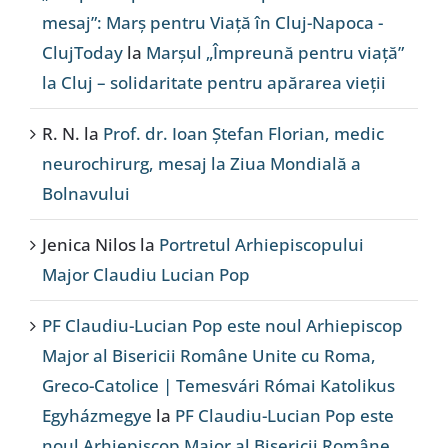
mesaj”: Marș pentru Viață în Cluj-Napoca -
ClujToday
la
Marșul „Împreună pentru viață”
la Cluj – solidaritate pentru apărarea vieții
R. N.
la
Prof. dr. Ioan Ștefan Florian, medic
neurochirurg, mesaj la Ziua Mondială a
Bolnavului
Jenica Nilos
la
Portretul Arhiepiscopului
Major Claudiu Lucian Pop
PF Claudiu-Lucian Pop este noul Arhiepiscop
Major al Bisericii Române Unite cu Roma,
Greco-Catolice | Temesvári Római Katolikus
Egyházmegye
la
PF Claudiu-Lucian Pop este
noul Arhiepiscop Major al Bisericii Române