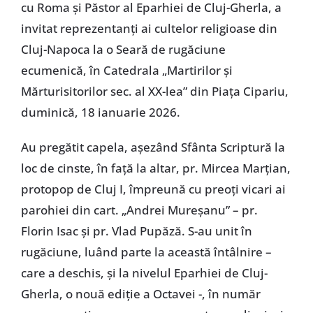
cu Roma și Păstor al Eparhiei de Cluj-Gherla, a
invitat reprezentanți ai cultelor religioase din
Cluj-Napoca la o Seară de rugăciune
ecumenică, în Catedrala „Martirilor și
Mărturisitorilor sec. al XX-lea” din Piața Cipariu,
duminică, 18 ianuarie 2026.
Au pregătit capela, așezând Sfânta Scriptură la
loc de cinste, în față la altar, pr. Mircea Marțian,
protopop de Cluj I, împreună cu preoți vicari ai
parohiei din cart. „Andrei Mureșanu” – pr.
Florin Isac și pr. Vlad Pupăză. S-au unit în
rugăciune, luând parte la această întâlnire –
care a deschis, și la nivelul Eparhiei de Cluj-
Gherla, o nouă ediție a Octavei -, în număr