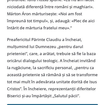
niciodată diferență între români și maghiari».
Márton Áron mărturisește: «Noi am fost
împreună tot timpul», și, adaugă: «Plec de aici
întărit de mărturia fratelui meu».”
Preafericitul Părinte Claudiu a încheiat,
mulțumind lui Dumnezeu „pentru darul
prieteniei”, care, a arătat, trebuie să fie la baza
oricărui dialogului teologic. A încheiat invitând
la rugăciune, la sacrificiu personal, „pentru ca
această prietenie să rămână și să se transforme
tot mai mult în adevărata unitate dorită de Isus
Cristos”. În încheiere, reprezentanții diferitelor
Biserici și-au împărtășit „Salutul păcii”.