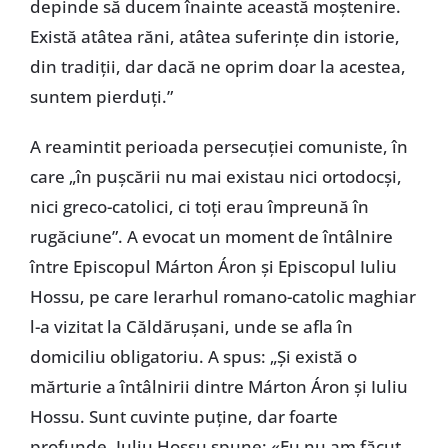
depinde să ducem înainte această moștenire.
Există atâtea răni, atâtea suferințe din istorie,
din tradiții, dar dacă ne oprim doar la acestea,
suntem pierduți.”
A reamintit perioada persecuției comuniste, în
care „în pușcării nu mai existau nici ortodocși,
nici greco-catolici, ci toți erau împreună în
rugăciune”. A evocat un moment de întâlnire
între Episcopul Márton Áron și Episcopul Iuliu
Hossu, pe care Ierarhul romano-catolic maghiar
l-a vizitat la Căldărușani, unde se afla în
domiciliu obligatoriu. A spus: „Și există o
mărturie a întâlnirii dintre Márton Áron și Iuliu
Hossu. Sunt cuvinte puține, dar foarte
profunde. Iuliu Hossu spune: «Eu nu am făcut