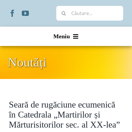
Skip
Cautare...
to
content
Meniu
Start
Noutăți
Noutăți
Prezentare
Seară de rugăciune ecumenică
Organizare
în Catedrala „Martirilor și
Liturgic
Mărturisitorilor sec. al XX-lea”