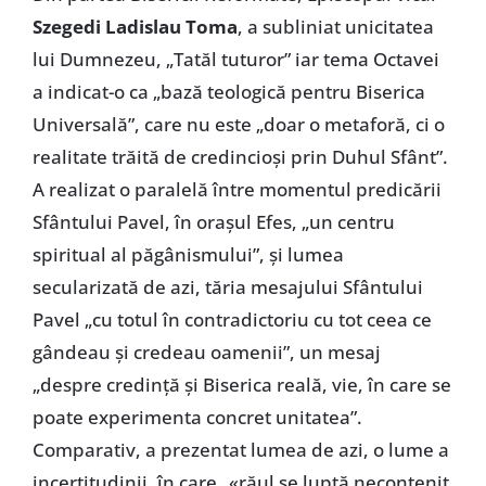
Szegedi Ladislau Toma
, a subliniat unicitatea
lui Dumnezeu, „Tatăl tuturor” iar tema Octavei
a indicat-o ca „bază teologică pentru Biserica
Universală”, care nu este „doar o metaforă, ci o
realitate trăită de credincioși prin Duhul Sfânt”.
A realizat o paralelă între momentul predicării
Sfântului Pavel, în orașul Efes, „un centru
spiritual al păgânismului”, și lumea
secularizată de azi, tăria mesajului Sfântului
Pavel „cu totul în contradictoriu cu tot ceea ce
gândeau și credeau oamenii”, un mesaj
„despre credință și Biserica reală, vie, în care se
poate experimenta concret unitatea”.
Comparativ, a prezentat lumea de azi, o lume a
incertitudinii, în care „«răul se luptă necontenit