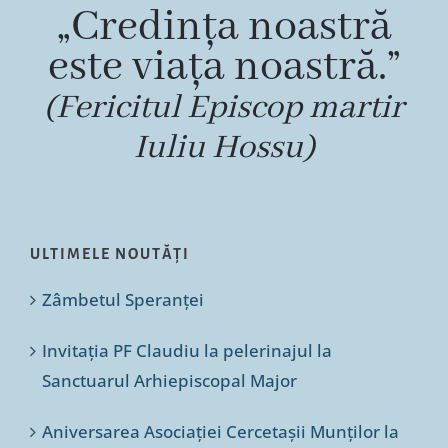
„Credința noastră
este viața noastră.”
(Fericitul Episcop martir
Iuliu Hossu)
ULTIMELE NOUTĂȚI
Zâmbetul Speranței
Invitația PF Claudiu la pelerinajul la
Sanctuarul Arhiepiscopal Major
Aniversarea Asociației Cercetașii Munților la