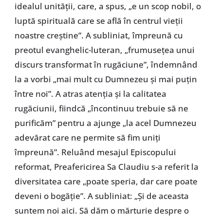
idealul unității, care, a spus, „e un scop nobil, o
luptă spirituală care se află în centrul vieții
noastre creștine”. A subliniat, împreună cu
preotul evanghelic-luteran, „frumusețea unui
discurs transformat în rugăciune”, îndemnând
la a vorbi „mai mult cu Dumnezeu și mai puțin
între noi”. A atras atenția și la calitatea
rugăciunii, fiindcă „încontinuu trebuie să ne
purificăm” pentru a ajunge „la acel Dumnezeu
adevărat care ne permite să fim uniți
împreună”. Reluând mesajul Episcopului
reformat, Preafericirea Sa Claudiu s-a referit la
diversitatea care „poate speria, dar care poate
deveni o bogăție”. A subliniat: „Și de aceasta
suntem noi aici. Să dăm o mărturie despre o