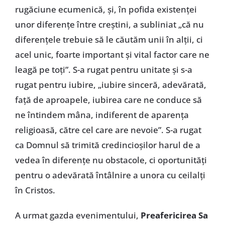
rugăciune ecumenică, și, în pofida existenței
unor diferențe între creștini, a subliniat „că nu
diferențele trebuie să le căutăm unii în alții, ci
acel unic, foarte important și vital factor care ne
leagă pe toți”. S-a rugat pentru unitate și s-a
rugat pentru iubire, „iubire sinceră, adevărată,
față de aproapele, iubirea care ne conduce să
ne întindem mâna, indiferent de aparența
religioasă, către cel care are nevoie”. S-a rugat
ca Domnul să trimită credincioșilor harul de a
vedea în diferențe nu obstacole, ci oportunități
pentru o adevărată întâlnire a unora cu ceilalți
în Cristos.
A urmat gazda evenimentului,
Preafericirea Sa