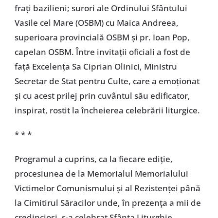
frați bazilieni; surori ale Ordinului Sfântului
Vasile cel Mare (OSBM) cu Maica Andreea,
superioara provincială OSBM și pr. Ioan Pop,
capelan OSBM. Între invitații oficiali a fost de
față Excelența Sa Ciprian Olinici, Ministru
Secretar de Stat pentru Culte, care a emoționat
și cu acest prilej prin cuvântul său edificator,
inspirat, rostit la încheierea celebrării liturgice.
* * *
Programul a cuprins, ca la fiecare ediție,
procesiunea de la Memorialul Memorialului
Victimelor Comunismului și al Rezistenței până
la Cimitirul Săracilor unde, în prezența a mii de
credincioși, s-a celebrat Sfânta Liturghie