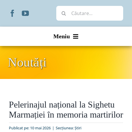
Skip
Cautare...
to
content
Meniu
Start
Noutăți
Noutăți
Prezentare
Pelerinajul național la Sighetu
Organizare
Marmației în memoria martirilor
Liturgic
Publicat pe: 10 mai 2026
|
Secțiunea:
Ştiri