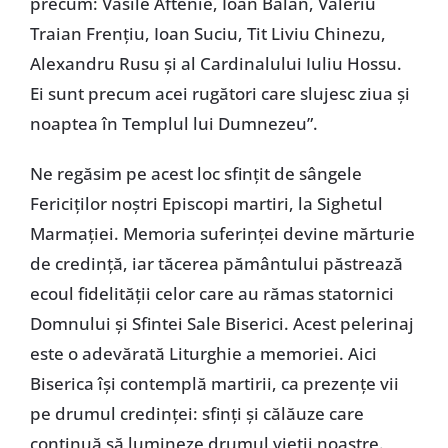
precum: Vasile Aftenie, Ioan Bălan, Valeriu
Traian Frențiu, Ioan Suciu, Tit Liviu Chinezu,
Alexandru Rusu și al Cardinalului Iuliu Hossu.
Ei sunt precum acei rugători care slujesc ziua și
noaptea în Templul lui Dumnezeu”.
Ne regăsim pe acest loc sfințit de sângele
Fericiților noștri Episcopi martiri, la Sighetul
Marmației. Memoria suferinței devine mărturie
de credință, iar tăcerea pământului păstrează
ecoul fidelității celor care au rămas statornici
Domnului și Sfintei Sale Biserici. Acest pelerinaj
este o adevărată Liturghie a memoriei. Aici
Biserica își contemplă martirii, ca prezențe vii
pe drumul credinței: sfinți și călăuze care
continuă să lumineze drumul vieții noastre.