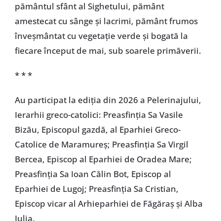
pământul sfânt al Sighetului, pământ
amestecat cu sânge și lacrimi, pământ frumos
înveșmântat cu vegetație verde și bogată la
fiecare început de mai, sub soarele primăverii.
* * *
Au participat la ediția din 2026 a Pelerinajului,
Ierarhii greco-catolici: Preasfinția Sa Vasile
Bizău, Episcopul gazdă, al Eparhiei Greco-
Catolice de Maramureș; Preasfinția Sa Virgil
Bercea, Episcop al Eparhiei de Oradea Mare;
Preasfinția Sa Ioan Călin Bot, Episcop al
Eparhiei de Lugoj; Preasfinția Sa Cristian,
Episcop vicar al Arhieparhiei de Făgăraș și Alba
Iulia.