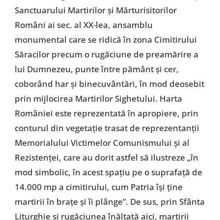
Sanctuarului Martirilor și Mărturisitorilor
Români ai sec. al XX-lea, ansamblu
monumental care se ridică în zona Cimitirului
Săracilor precum o rugăciune de preamărire a
lui Dumnezeu, punte între pământ și cer,
coborând har și binecuvântări, în mod deosebit
prin mijlocirea Martirilor Sighetului. Harta
României este reprezentată în apropiere, prin
conturul din vegetație trasat de reprezentanții
Memorialului Victimelor Comunismului și al
Rezistenței, care au dorit astfel să ilustreze „în
mod simbolic, în acest spațiu pe o suprafață de
14.000 mp a cimitirului, cum Patria își ține
martirii în brațe și îi plânge”. De sus, prin Sfânta
Liturghie și rugăciunea înălțată aici, martirii