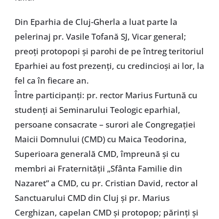
Din Eparhia de Cluj-Gherla a luat parte la
pelerinaj pr. Vasile Tofană SJ, Vicar general;
preoți protopopi și parohi de pe întreg teritoriul
Eparhiei au fost prezenți, cu credincioși ai lor, la
fel ca în fiecare an.
Între participanți: pr. rector Marius Furtună cu
studenți ai Seminarului Teologic eparhial,
persoane consacrate – surori ale Congregației
Maicii Domnului (CMD) cu Maica Teodorina,
Superioara generală CMD, împreună și cu
membri ai Fraternității „Sfânta Familie din
Nazaret” a CMD, cu pr. Cristian David, rector al
Sanctuarului CMD din Cluj și pr. Marius
Cerghizan, capelan CMD și protopop; părinți și