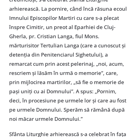
arhierească. La pornire, când încă răsuna ecoul
Imnului Episcopilor Martiri cu care s-a plecat
înspre Cimitir, un preot al Eparhiei de Cluj-
Gherla, pr. Cristian Langa, fiul Mons.
mărturisitor Tertulian Langa (care a cunoscut și
detenția din Penitenciarul Sighetului), a
remarcat cum prin acest pelerinaj, „noi, acum,
rescriem și lăsăm în urmă o memorie”, care,
prin mijlocirea martirilor, „să fie o memorie de
pași uniți cu ai Domnului”. A spus: „Pornim,
deci, în procesiune pe urmele lor și care au fost
pe urmele Domnului. Sperăm să rămână după
noi măcar urmele Domnului.”
Sfânta Liturghie arhierească s-a celebrat în fața