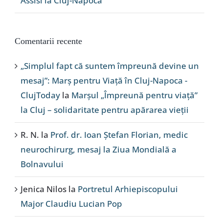
Assisi la Cluj-Napoca
Comentarii recente
„Simplul fapt că suntem împreună devine un
mesaj”: Marș pentru Viață în Cluj-Napoca -
ClujToday
la
Marșul „Împreună pentru viață”
la Cluj – solidaritate pentru apărarea vieții
R. N.
la
Prof. dr. Ioan Ștefan Florian, medic
neurochirurg, mesaj la Ziua Mondială a
Bolnavului
Jenica Nilos
la
Portretul Arhiepiscopului
Major Claudiu Lucian Pop