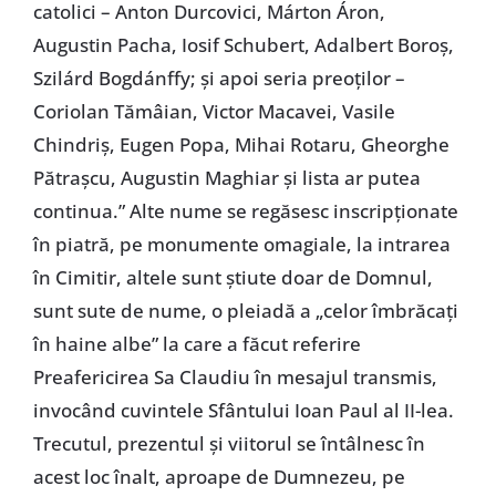
catolici – Anton Durcovici, Márton Áron,
Augustin Pacha, Iosif Schubert, Adalbert Boroș,
Szilárd Bogdánffy; și apoi seria preoților –
Coriolan Tămâian, Victor Macavei, Vasile
Chindriș, Eugen Popa, Mihai Rotaru, Gheorghe
Pătrașcu, Augustin Maghiar și lista ar putea
continua.” Alte nume se regăsesc inscripționate
în piatră, pe monumente omagiale, la intrarea
în Cimitir, altele sunt știute doar de Domnul,
sunt sute de nume, o pleiadă a „celor îmbrăcați
în haine albe” la care a făcut referire
Preafericirea Sa Claudiu în mesajul transmis,
invocând cuvintele Sfântului Ioan Paul al II-lea.
Trecutul, prezentul și viitorul se întâlnesc în
acest loc înalt, aproape de Dumnezeu, pe