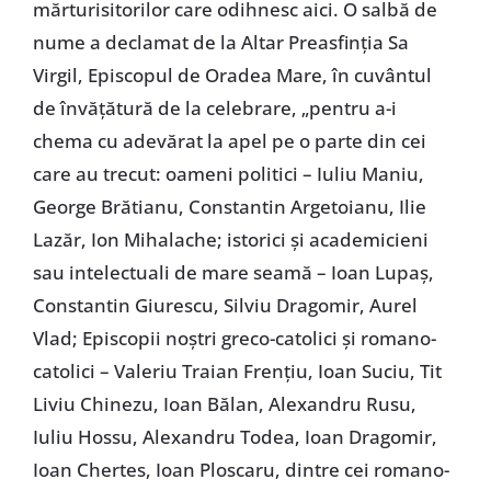
mărturisitorilor care odihnesc aici. O salbă de
nume a declamat de la Altar Preasfinția Sa
Virgil, Episcopul de Oradea Mare, în cuvântul
de învățătură de la celebrare, „pentru a-i
chema cu adevărat la apel pe o parte din cei
care au trecut: oameni politici – Iuliu Maniu,
George Brătianu, Constantin Argetoianu, Ilie
Lazăr, Ion Mihalache; istorici și academicieni
sau intelectuali de mare seamă – Ioan Lupaș,
Constantin Giurescu, Silviu Dragomir, Aurel
Vlad; Episcopii noștri greco-catolici și romano-
catolici – Valeriu Traian Frențiu, Ioan Suciu, Tit
Liviu Chinezu, Ioan Bălan, Alexandru Rusu,
Iuliu Hossu, Alexandru Todea, Ioan Dragomir,
Ioan Chertes, Ioan Ploscaru, dintre cei romano-