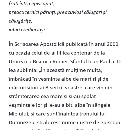
frați întru episcopat,
preacucernici părinți, preacuvioși călugări și
călugărițe,
iubiți credincioși
În Scrisoarea Apostolică publicată în anul 2000,
cu ocazia celui de-al III-lea centenar de la
Unirea cu Biserica Romei, Sfântul Ioan Paul al II-
lea sublinia: „În această mulțime multă,
îmbrăcați în veșminte albe de martiri și de
mărturisitori ai Bisericii voastre, care vin din
strâmtorarea cea mare și și-au spălat
veșmintele lor și le-au albit, albe în sângele
Mielului, și care sunt înaintea tronului lui
Dumnezeu, strălucesc nume ilustre de episcopi