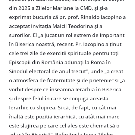
din 2025 a Zilelor Mariane la CMD, și și-a
exprimat bucuria că pr. prof. Rinaldo Iacopino a
acceptat invitația Maicii Teodorina și a
surorilor. El „a jucat un rol extrem de important
în Biserica noastră, recent. Pr. Iacopino a ținut
cele trei zile de exerciții spirituale pentru toți
Episcopii din România adunați la Roma în
Sinodul electoral de anul trecut”, unde „a creat
o atmosferă de fraternitate și de prietenie” și „a
vorbit despre ce înseamnă Ierarhia în Biserică
și despre felul în care se conjugă această
Ierarhie cu slujirea. Și că, de fapt, cu cât mai
înaltă este poziția ierarhică, cu atât mai mare
este slujirea pe care cel ales este chemat să o
aducă în Biserică”. Referitor la tema Zilelor