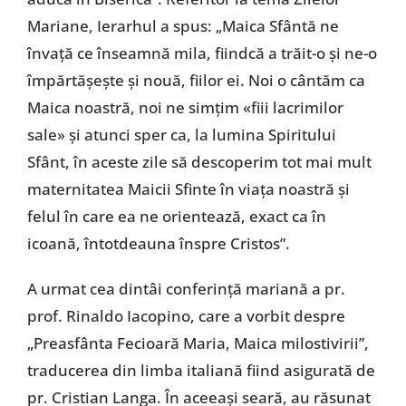
Mariane, Ierarhul a spus: „Maica Sfântă ne
învață ce înseamnă mila, fiindcă a trăit-o și ne-o
împărtășește și nouă, fiilor ei. Noi o cântăm ca
Maica noastră, noi ne simțim «fiii lacrimilor
sale» și atunci sper ca, la lumina Spiritului
Sfânt, în aceste zile să descoperim tot mai mult
maternitatea Maicii Sfinte în viața noastră și
felul în care ea ne orientează, exact ca în
icoană, întotdeauna înspre Cristos”.
A urmat cea dintâi conferință mariană a pr.
prof. Rinaldo Iacopino, care a vorbit despre
„Preasfânta Fecioară Maria, Maica milostivirii”,
traducerea din limba italiană fiind asigurată de
pr. Cristian Langa. În aceeași seară, au răsunat