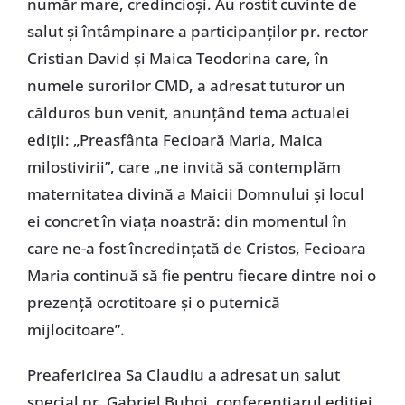
număr mare, credincioși. Au rostit cuvinte de
salut și întâmpinare a participanților pr. rector
Cristian David și Maica Teodorina care, în
numele surorilor CMD, a adresat tuturor un
călduros bun venit, anunțând tema actualei
ediții: „Preasfânta Fecioară Maria, Maica
milostivirii”, care „ne invită să contemplăm
maternitatea divină a Maicii Domnului și locul
ei concret în viața noastră: din momentul în
care ne-a fost încredințată de Cristos, Fecioara
Maria continuă să fie pentru fiecare dintre noi o
prezență ocrotitoare și o puternică
mijlocitoare”.
Preafericirea Sa Claudiu a adresat un salut
special pr. Gabriel Buboi, conferențiarul ediției