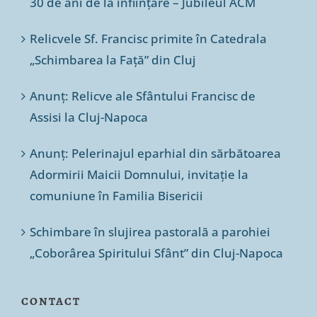
30 de ani de la înființare – Jubileul ACM
Relicvele Sf. Francisc primite în Catedrala
„Schimbarea la Față” din Cluj
Anunț: Relicve ale Sfântului Francisc de
Assisi la Cluj-Napoca
Anunț: Pelerinajul eparhial din sărbătoarea
Adormirii Maicii Domnului, invitație la
comuniune în Familia Bisericii
Schimbare în slujirea pastorală a parohiei
„Coborârea Spiritului Sfânt” din Cluj-Napoca
CONTACT