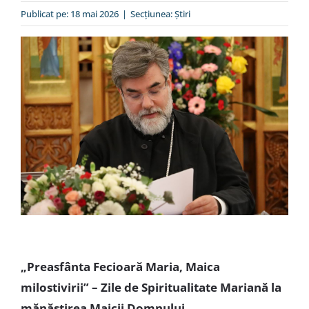
Special
Publicat pe: 18 mai 2026
|
Secțiunea:
Ştiri
„Preasfânta Fecioară Maria, Maica
milostivirii” –
Zile de Spiritualitate Mariană la
mănăstirea Maicii Domnului