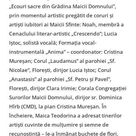
„Ecouri sacre din Grădina Maicii Domnului”,
prin momentul artistic pregătit de coruri și
artiști iubitori ai Maicii Sfinte: Noah, membră a
Cenaclului literar-artistic „Crescendo”; Lucia
Iștoc, solistă vocală; Formația vocal-
instrumentală „Anima” – coordonator: Cristina
Mureșan; Corul „Laudamus” al parohiei „Sf.
Nicolae”, Florești, dirijor Lucia Iștoc; Corul
„Anastasis” al parohiei „Sf. Petru și Pavel”,
Florești, dirijor Clara Irimie; Corala Congregației
Surorilor Maicii Domnului, dirijor sr. Dominica
Hîrb (CMD), la pian Cristina Mureșan. În
încheiere, Maica Teodorina a adresat tinerilor
artiști cuvinte de mulțumire și semne de
recunoștință – le-a înmânat buchete de flori.