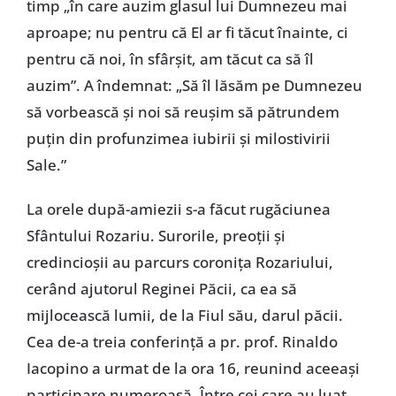
timp „în care auzim glasul lui Dumnezeu mai
aproape; nu pentru că El ar fi tăcut înainte, ci
pentru că noi, în sfârșit, am tăcut ca să îl
auzim”. A îndemnat: „Să îl lăsăm pe Dumnezeu
să vorbească și noi să reușim să pătrundem
puțin din profunzimea iubirii și milostivirii
Sale.”
La orele după-amiezii s-a făcut rugăciunea
Sfântului Rozariu. Surorile, preoții și
credincioșii au parcurs coronița Rozariului,
cerând ajutorul Reginei Păcii, ca ea să
mijlocească lumii, de la Fiul său, darul păcii.
Cea de-a treia conferință a pr. prof. Rinaldo
Iacopino a urmat de la ora 16, reunind aceeași
participare numeroasă. Între cei care au luat