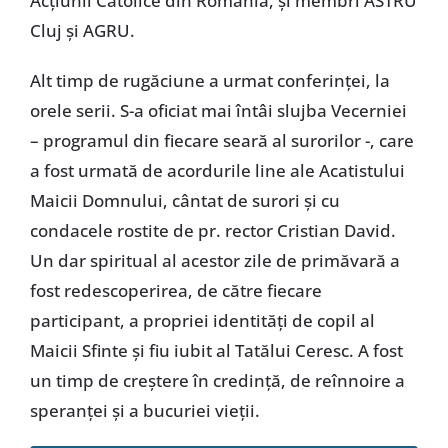
Acțiunii Catolice din România, și membri ASTRU
Cluj și AGRU.
Alt timp de rugăciune a urmat conferinței, la
orele serii. S-a oficiat mai întâi slujba Vecerniei
– programul din fiecare seară al surorilor -, care
a fost urmată de acordurile line ale Acatistului
Maicii Domnului, cântat de surori și cu
condacele rostite de pr. rector Cristian David.
Un dar spiritual al acestor zile de primăvară a
fost redescoperirea, de către fiecare
participant, a propriei identități de copil al
Maicii Sfinte și fiu iubit al Tatălui Ceresc. A fost
un timp de creștere în credință, de reînnoire a
speranței și a bucuriei vieții.