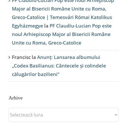
PF Claudiu-Lucian Pop este noul Arhiepiscop
Major al Bisericii Române Unite cu Roma,
Greco-Catolice | Temesvári Római Katolikus
Egyházmegye
la
PF Claudiu-Lucian Pop este
noul Arhiepiscop Major al Bisericii Române
Unite cu Roma, Greco-Catolice
Francisc
la
Anunț: Lansarea albumului
„Codex Basilianus: Cântecele și colindele
călugărilor bazilieni”
Arhive
Arhive