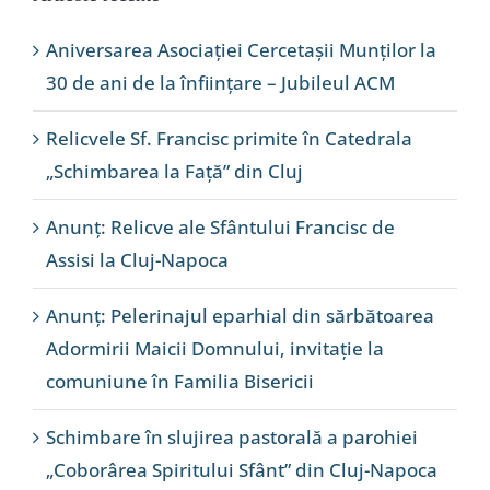
Aniversarea Asociației Cercetașii Munților la
30 de ani de la înființare – Jubileul ACM
Relicvele Sf. Francisc primite în Catedrala
„Schimbarea la Față” din Cluj
Anunț: Relicve ale Sfântului Francisc de
Assisi la Cluj-Napoca
Anunț: Pelerinajul eparhial din sărbătoarea
Adormirii Maicii Domnului, invitație la
comuniune în Familia Bisericii
Schimbare în slujirea pastorală a parohiei
„Coborârea Spiritului Sfânt” din Cluj-Napoca