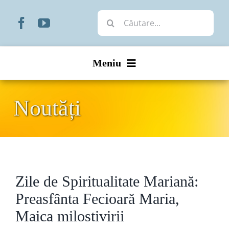
Skip
Cautare...
to
content
Meniu
Start
Noutăți
Noutăți
Prezentare
Zile de Spiritualitate Mariană:
Organizare
Preasfânta Fecioară Maria,
Liturgic
Maica milostivirii