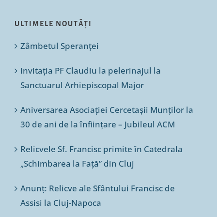
ULTIMELE NOUTĂȚI
Zâmbetul Speranței
Invitația PF Claudiu la pelerinajul la
Sanctuarul Arhiepiscopal Major
Aniversarea Asociației Cercetașii Munților la
30 de ani de la înființare – Jubileul ACM
Relicvele Sf. Francisc primite în Catedrala
„Schimbarea la Față” din Cluj
Anunț: Relicve ale Sfântului Francisc de
Assisi la Cluj-Napoca