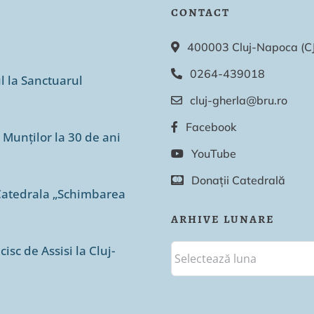
CONTACT
400003 Cluj-Napoca (CJ),
0264-439018
ul la Sanctuarul
cluj-gherla@bru.ro
Facebook
 Munților la 30 de ani
YouTube
Donații Catedrală
n Catedrala „Schimbarea
ARHIVE LUNARE
isc de Assisi la Cluj-