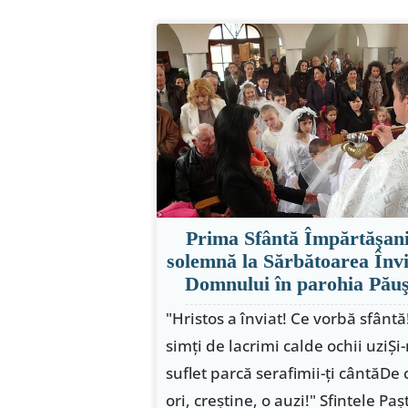
Prima Sfântă Împărtăşan
solemnă la Sărbătoarea Învi
Domnului în parohia Pău
"Hristos a înviat! Ce vorbă sfântă!
simţi de lacrimi calde ochii uziŞi
suflet parcă serafimii-ţi cântăDe 
ori, creştine, o auzi!" Sfintele Paşt