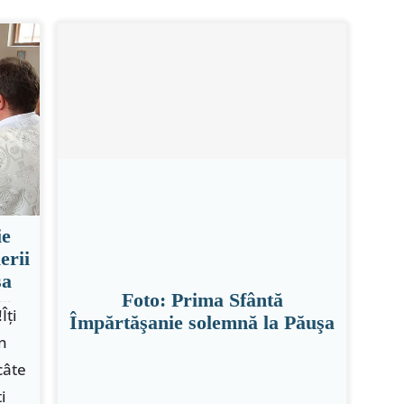
ie
erii
şa
Foto: Prima Sfântă
Îţi
Împărtăşanie solemnă la Păuşa
-n
câte
i