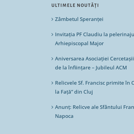
ULTIMELE NOUTĂȚI
Zâmbetul Speranței
Invitația PF Claudiu la pelerinaj
Arhiepiscopal Major
Aniversarea Asociației Cercetașii
de la înființare – Jubileul ACM
Relicvele Sf. Francisc primite î
la Față” din Cluj
Anunț: Relicve ale Sfântului Franc
Napoca