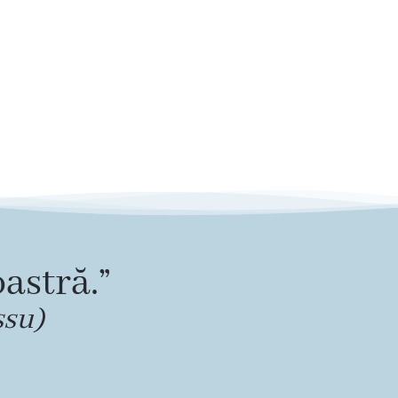
astră.”
ssu)