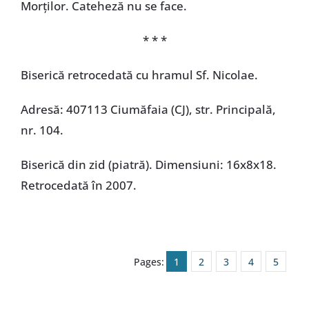
Morților. Cateheză nu se face.
* * *
Biserică retrocedată cu hramul Sf. Nicolae.
Adresă: 407113 Ciumăfaia (CJ), str. Principală,
nr. 104.
Biserică din zid (piatră). Dimensiuni: 16x8x18.
Retrocedată în 2007.
Pages:
1
2
3
4
5