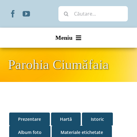
Skip
Cautare...
to
content
Meniu
Start
Parohia Ciumăfaia
Noutăți
Prezentare
Organizare
Prezentare
Hartă
Istoric
Liturgic
Album foto
Materiale etichetate