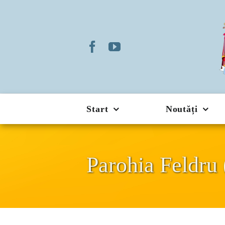
Skip
to
content
Start
Noutăți
Parohia Feldru 