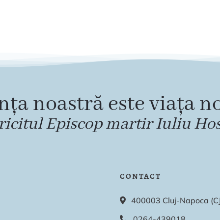
nța noastră este viața no
ricitul Episcop martir Iuliu Ho
CONTACT
400003 Cluj-Napoca (CJ),
0264-439018