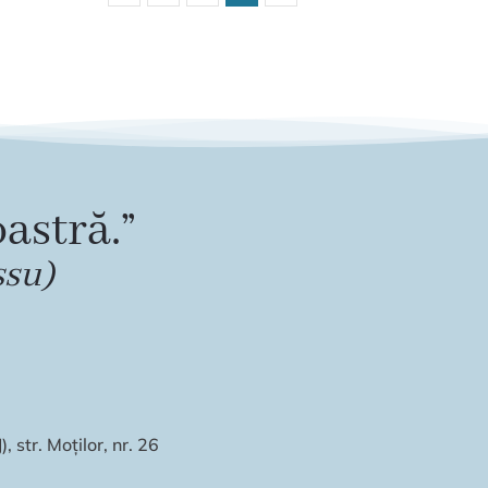
astră.”
ssu)
 str. Moților, nr. 26