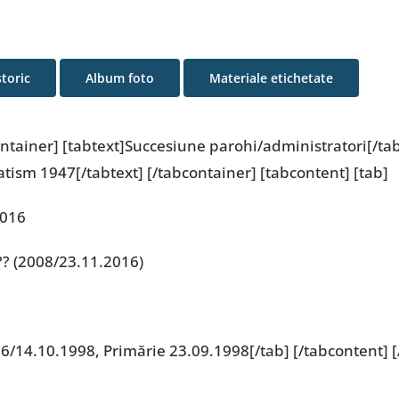
storic
Album foto
Materiale etichetate
ontainer] [tabtext]Succesiune parohi/administratori[/tabt
tism 1947[/tabtext] [/tabcontainer] [tabcontent] [tab]
2016
?? (2008/23.11.2016)
096/14.10.1998, Primărie 23.09.1998[/tab] [/tabcontent] [