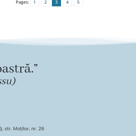
Pages:
1
2
3
4
5
astră.”
ssu)
 str. Moților, nr. 26