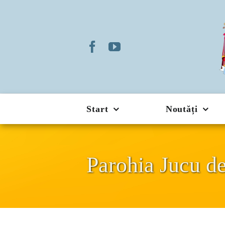
Skip
to
content
Start
Noutăți
Parohia Jucu de