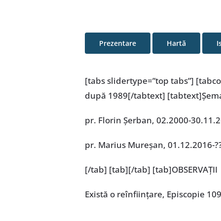
Prezentare
Hartă
I
[tabs slidertype=”top tabs”] [tabc
după 1989[/tabtext] [tabtext]Şema
pr. Florin Șerban, 02.2000-30.11.
pr. Marius Mureșan, 01.12.2016-?
[/tab] [tab][/tab] [tab]OBSERVAȚII
Există o reînființare, Episcopie 1