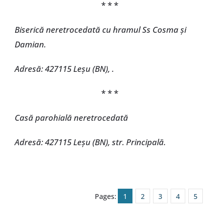
* * *
Biserică neretrocedată cu hramul Ss Cosma și
Damian.
Adresă: 427115 Leșu (BN), .
* * *
Casă parohială neretrocedată
Adresă: 427115 Leșu (BN), str. Principală.
Pages:
1
2
3
4
5