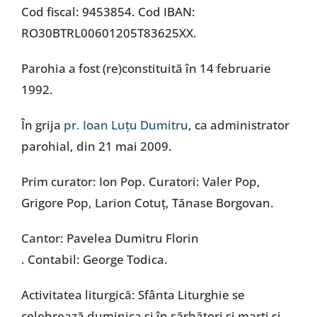
Cod fiscal: 9453854. Cod IBAN:
RO30BTRL00601205T83625XX.
Parohia a fost (re)constituită în 14 februarie
1992.
În grija
pr. Ioan Luțu Dumitru
, ca administrator
parohial, din 21 mai 2009.
Prim curator: Ion Pop. Curatori: Valer Pop,
Grigore Pop, Larion Cotuț, Tănase Borgovan.
Cantor: Pavelea Dumitru Florin
. Contabil: George Todica.
Activitatea liturgică: Sfânta Liturghie se
celebrează duminica și în sărbători și marți și