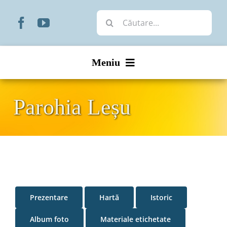
Skip
Cautare...
to
content
Meniu
Start
Parohia Leșu
Noutăți
Prezentare
Organizare
Prezentare
Hartă
Istoric
Liturgic
Album foto
Materiale etichetate