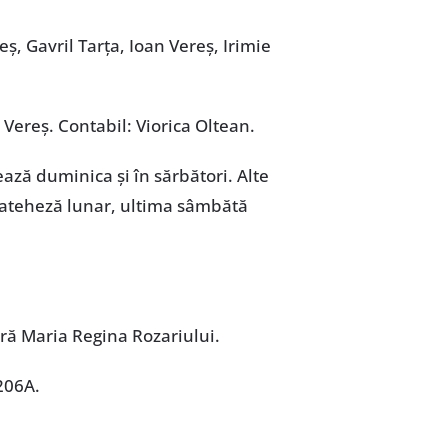
ș, Gavril Tarța, Ioan Vereș, Irimie
 Vereș. Contabil: Viorica Oltean.
ează duminica și în sărbători. Alte
e cateheză lunar, ultima sâmbătă
ară Maria Regina Rozariului.
 206A.