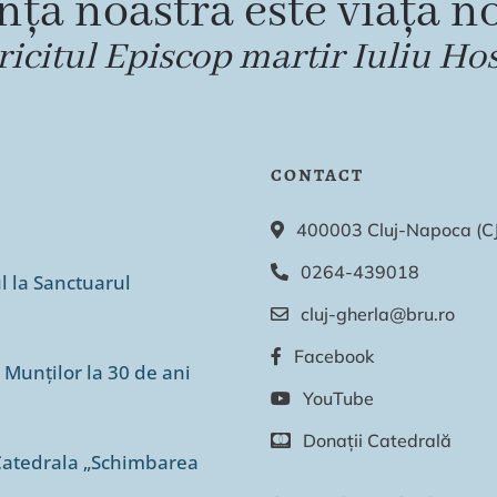
nța noastră este viața no
ricitul Episcop martir Iuliu Ho
CONTACT
400003 Cluj-Napoca (CJ),
0264-439018
ul la Sanctuarul
cluj-gherla@bru.ro
Facebook
 Munților la 30 de ani
YouTube
Donații Catedrală
n Catedrala „Schimbarea