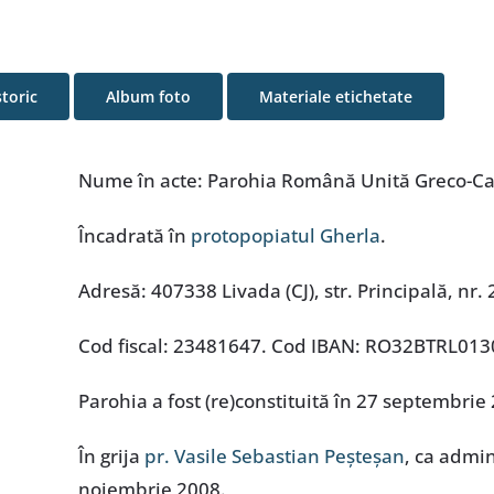
storic
Album foto
Materiale etichetate
Nume în acte: Parohia Română Unită Greco-Cat
Încadrată în
protopopiatul Gherla
.
Adresă: 407338 Livada (CJ), str. Principală, nr. 
Cod fiscal: 23481647. Cod IBAN: RO32BTRL01
Parohia a fost (re)constituită în 27 septembrie
În grija
pr. Vasile Sebastian Peșteșan
, ca admin
noiembrie 2008.