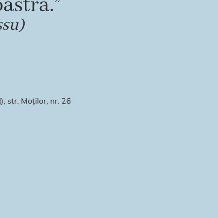
astră.”
ssu)
 str. Moților, nr. 26