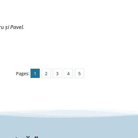
u și Pavel.
Pages:
1
2
3
4
5