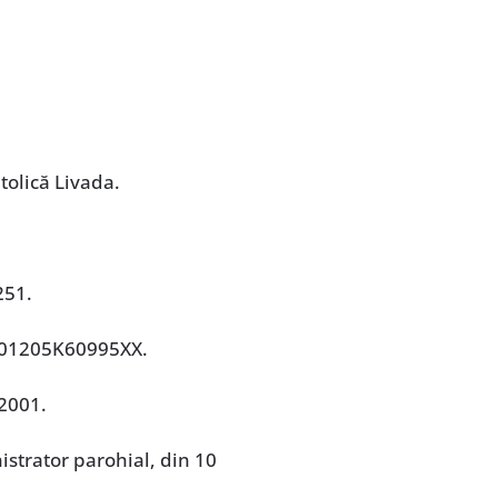
olică Livada.
251.
301205K60995XX.
 2001.
istrator parohial, din 10