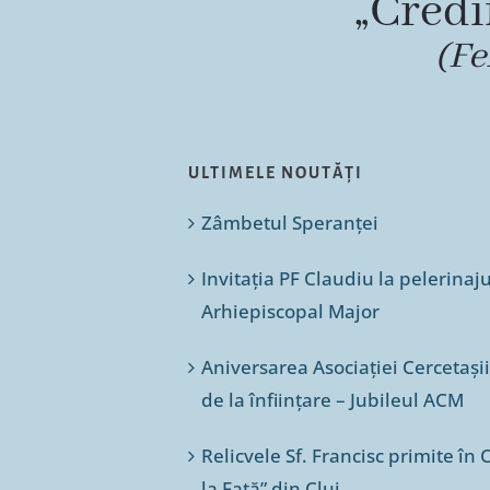
„Credi
(Fe
ULTIMELE NOUTĂȚI
Zâmbetul Speranței
Invitația PF Claudiu la pelerinaj
Arhiepiscopal Major
Aniversarea Asociației Cercetașii
de la înființare – Jubileul ACM
Relicvele Sf. Francisc primite î
la Față” din Cluj