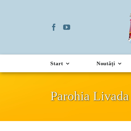
Skip
to
content
Start
Noutăți
Parohia Livada