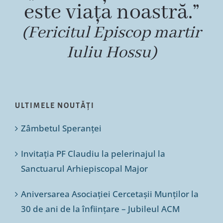
este viața noastră.”
(Fericitul Episcop martir
Iuliu Hossu)
ULTIMELE NOUTĂȚI
Zâmbetul Speranței
Invitația PF Claudiu la pelerinajul la
Sanctuarul Arhiepiscopal Major
Aniversarea Asociației Cercetașii Munților la
30 de ani de la înființare – Jubileul ACM