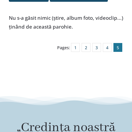
Special
Nu s-a găsit nimic (ştire, album foto, videoclip...)
ţinând de această parohie.
Pages:
1
2
3
4
5
„Credința noastră