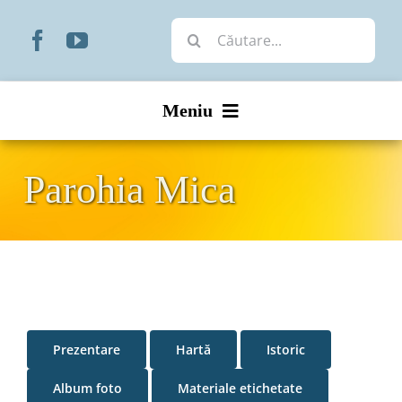
Skip
Cautare...
to
content
Meniu
Start
Parohia Mica
Noutăți
Prezentare
Organizare
Prezentare
Hartă
Istoric
Liturgic
Album foto
Materiale etichetate