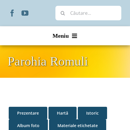
Skip
Cautare...
to
content
Meniu
Start
Parohia Romuli
Noutăți
Prezentare
Organizare
Prezentare
Hartă
Istoric
Liturgic
Album foto
Materiale etichetate