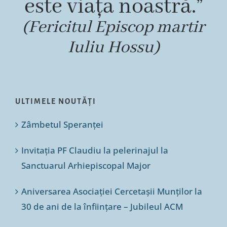
este viața noastră.”
(Fericitul Episcop martir
Iuliu Hossu)
ULTIMELE NOUTĂȚI
Zâmbetul Speranței
Invitația PF Claudiu la pelerinajul la
Sanctuarul Arhiepiscopal Major
Aniversarea Asociației Cercetașii Munților la
30 de ani de la înființare – Jubileul ACM