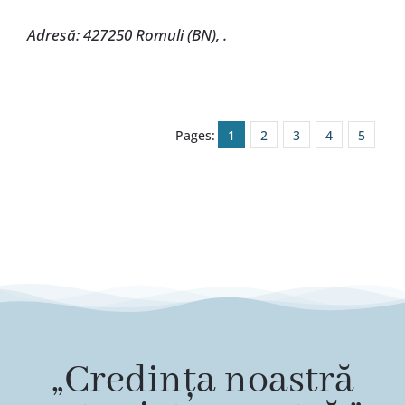
Adresă: 427250 Romuli (BN), .
Pages:
1
2
3
4
5
„Credința noastră