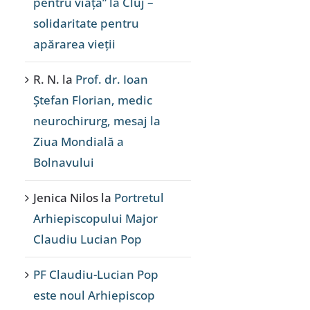
pentru viață” la Cluj –
solidaritate pentru
apărarea vieții
R. N.
la
Prof. dr. Ioan
Ștefan Florian, medic
neurochirurg, mesaj la
Ziua Mondială a
Bolnavului
Jenica Nilos
la
Portretul
Arhiepiscopului Major
Claudiu Lucian Pop
PF Claudiu-Lucian Pop
este noul Arhiepiscop