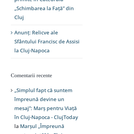
„Schimbarea la Față” din
Cluj
Anunț: Relicve ale
Sfântului Francisc de Assisi
la Cluj-Napoca
Comentarii recente
„Simplul fapt că suntem
împreună devine un
mesaj”: Marș pentru Viață
în Cluj-Napoca - ClujToday
la
Marșul „Împreună