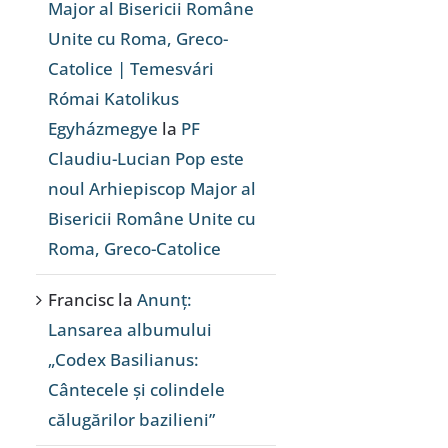
Major al Bisericii Române
Unite cu Roma, Greco-
Catolice | Temesvári
Római Katolikus
Egyházmegye
la
PF
Claudiu-Lucian Pop este
noul Arhiepiscop Major al
Bisericii Române Unite cu
Roma, Greco-Catolice
Francisc
la
Anunț:
Lansarea albumului
„Codex Basilianus:
Cântecele și colindele
călugărilor bazilieni”