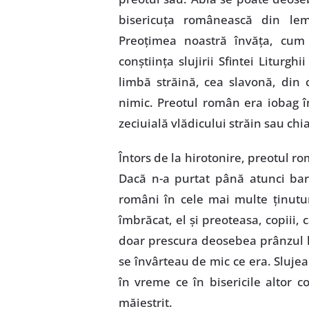
bisericuţa românească din lem
Preoţimea noastră învăţa, cum
conştiinţa slujirii Sfintei Liturghii
limbă străină, cea slavonă, din
nimic. Preotul român era iobag î
zeciuială vlădicului străin sau chia
Întors de la hirotonire, preotul ro
Dacă n-a purtat până atunci barb
români în cele mai multe ţinutu
îmbrăcat, el şi preoteasa, copiii, c
doar prescura deosebea prânzul lu
se învârteau de mic ce era. Slujea
în vreme ce în bisericile altor c
măiestrit.