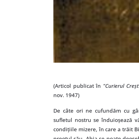
(Articol publicat în
"Curierul Creşt
nov. 1947)
De câte ori ne cufundăm cu gân
sufletul nostru se înduioşează 
condiţiile mizere, în care a trăit 
preotul său. Abia se poate deoseb