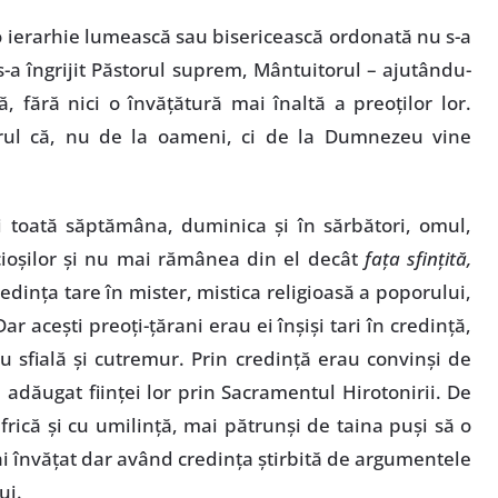
 o ierarhie lumească sau bisericească ordonată nu s-a
 s-a îngrijit Păstorul suprem, Mântuitorul – ajutându-
ă, fără nici o învăţătură mai înaltă a preoţilor lor.
rul că, nu de la oameni, ci de la Dumnezeu vine
i toată săptămâna, duminica şi în sărbători, omul,
ncioşilor şi nu mai rămânea din el decât
faţa sfinţită,
redinţa tare în mister, mistica religioasă a poporului,
Dar aceşti preoţi-ţărani erau ei înşişi tari în credinţă,
u sfială şi cutremur. Prin credinţă erau convinşi de
l adăugat fiinţei lor prin Sacramentul Hirotonirii. De
frică şi cu umilinţă, mai pătrunşi de taina puşi să o
ai învăţat dar având credinţa ştirbită de argumentele
ui.