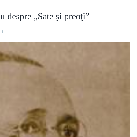
 despre „Sate şi preoţi”
ri