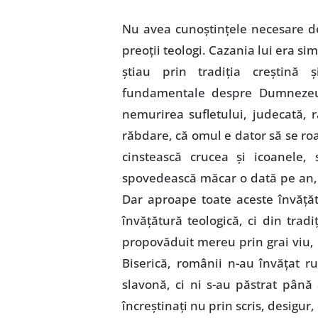
Nu avea cunoştinţele necesare de 
preoţii teologi. Cazania lui era si
ştiau prin tradiţia creştină şi
fundamentale despre Dumnezeu,
nemurirea sufletului, judecată, r
răbdare, că omul e dator să se roa
cinstească crucea şi icoanele,
spovedească măcar o dată pe an, 
Dar aproape toate aceste învăţăt
învăţătură teologică, ci din trad
propovăduit mereu prin grai viu, n
Biserică, românii n-au învăţat ru
slavonă, ci ni s-au păstrat până 
încreştinaţi nu prin scris, desigur, 