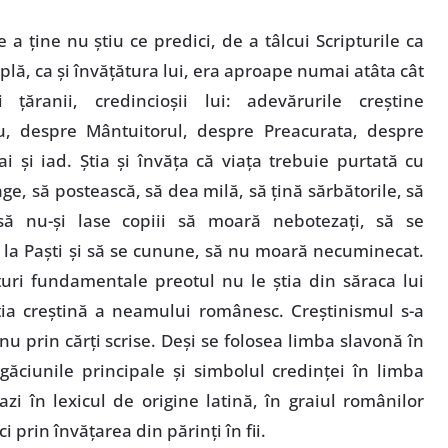
a ţine nu ştiu ce predici, de a tâlcui Scripturile ca
mplă, ca şi învăţătura lui, era aproape numai atâta cât
 ţăranii, credincioşii lui: adevărurile creştine
 despre Mântuitorul, despre Preacurata, despre
ai şi iad. Ştia şi învăţa că viaţa trebuie purtată cu
ge, să postească, să dea milă, să ţină sărbătorile, să
 să nu-şi lase copiii să moară nebotezaţi, să se
la Paşti şi să se cunune, să nu moară necuminecat.
uri fundamentale preotul nu le ştia din săraca lui
iţia creştină a neamului românesc. Creştinismul s-a
u prin cărţi scrise. Deşi se folosea limba slavonă în
găciunile principale şi simbolul credinţei în limba
azi în lexicul de origine latină, în graiul românilor
ci prin învăţarea din părinţi în fii.