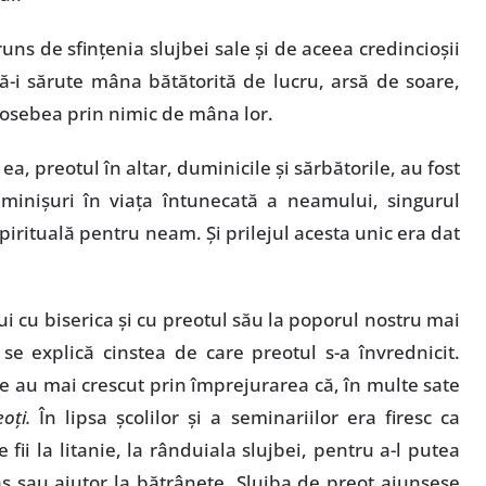
uns de sfinţenia slujbei sale şi de aceea credincioşii
ă-i sărute mâna bătătorită de lucru, arsă de soare,
eosebea prin nimic de mâna lor.
 ea, preotul în altar, duminicile şi sărbătorile, au fost
uminişuri în viaţa întunecată a neamului, singurul
pirituală pentru neam. Şi prilejul acesta unic era dat
ui cu biserica şi cu preotul său la poporul nostru mai
se explică cinstea de care preotul s-a învrednicit.
ie au mai crescut prin împrejurarea că, în multe sate
oţi.
În lipsa şcolilor şi a seminariilor era firesc ca
 fii la litanie, la rânduiala slujbei, pentru a-l putea
maş sau ajutor la bătrâneţe. Slujba de preot ajunsese