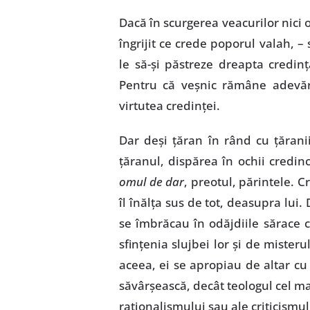
Dacă în scurgerea veacurilor nici
îngrijit ce crede poporul valah, –
le să-şi păstreze dreapta credinţ
Pentru că veşnic rămâne adevă
virtutea credinţei.
Dar deşi ţăran în rând cu ţărani
ţăranul, dispărea în ochii credi
omul de dar
, preotul, părintele. C
îl înălţa sus de tot, deasupra lui. 
se îmbrăcau în odăjdiile sărace c
sfinţenia slujbei lor şi de misteru
aceea, ei se apropiau de altar cu 
săvârşească, decât teologul cel m
raţionalismului sau ale criticismul