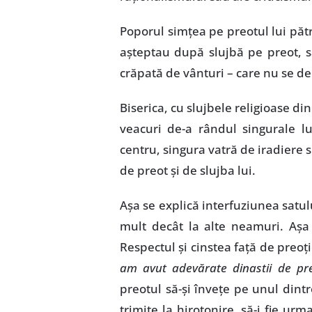
Poporul simţea pe preotul lui pătr
aşteptau după slujbă pe preot, s
crăpată de vânturi – care nu se d
Biserica, cu slujbele religioase din
veacuri de-a rândul singurale l
centru, singura vatră de iradiere s
de preot şi de slujba lui.
Aşa se explică interfuziunea satul
mult decât la alte neamuri. Aşa 
Respectul şi cinstea faţă de preoţ
am avut adevărate dinastii de pre
preotul să-şi înveţe pe unul dintre
trimite la hirotonire, să-i fie ur