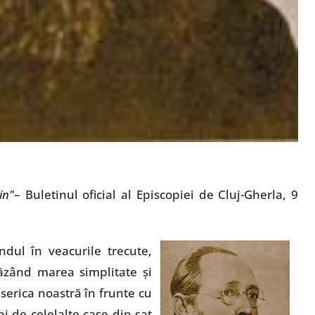
in"
– Buletinul oficial al Episcopiei de Cluj-Gherla, 9
dul în veacurile trecute,
văzând marea simplitate şi
Biserica noastră în frunte cu
i de celelalte case din sat