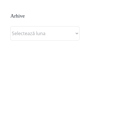
Arhive
Arhive