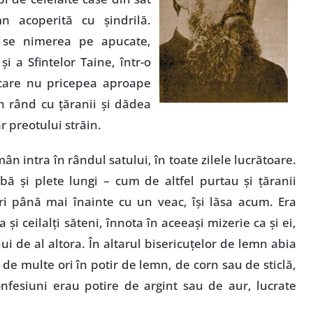
n acoperită cu şindrilă.
 se nimerea pe apucate,
 şi a Sfintelor Taine, într-o
 care nu pricepea aproape
n rând cu ţăranii şi dădea
r preotului străin.
mân intra în rândul satului, în toate zilele lucrătoare.
ă şi plete lungi – cum de altfel purtau şi ţăranii
ri până mai înainte cu un veac, îşi lăsa acum. Era
a şi ceilalţi săteni, înnota în aceeaşi mizerie ca şi ei,
i de al altora. În altarul bisericuţelor de lemn abia
 de multe ori în potir de lemn, de corn sau de sticlă,
onfesiuni erau potire de argint sau de aur, lucrate