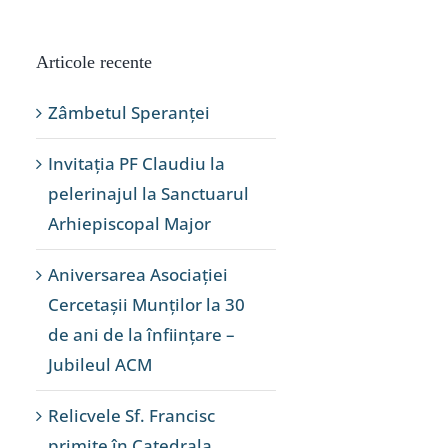
Articole recente
Zâmbetul Speranței
Invitația PF Claudiu la
pelerinajul la Sanctuarul
Arhiepiscopal Major
Aniversarea Asociației
Cercetașii Munților la 30
de ani de la înființare –
Jubileul ACM
Relicvele Sf. Francisc
primite în Catedrala