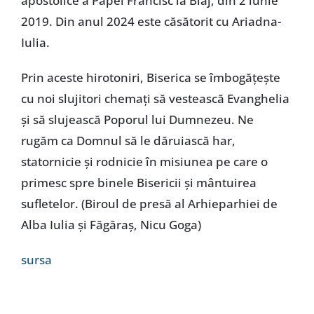
apostolice a Papei Francisc la Blaj, din 2 iunie
2019. Din anul 2024 este căsătorit cu Ariadna-
Iulia.
Prin aceste hirotoniri, Biserica se îmbogățește
cu noi slujitori chemați să vestească Evanghelia
și să slujească Poporul lui Dumnezeu. Ne
rugăm ca Domnul să le dăruiască har,
statornicie și rodnicie în misiunea pe care o
primesc spre binele Bisericii și mântuirea
sufletelor. (Biroul de presă al Arhieparhiei de
Alba Iulia și Făgăraș, Nicu Goga)
sursa