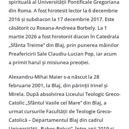
spirituală al Universității Pontificale Gregoriana
din Roma. A fost hirotesit lector la 6 decembrie
2016 și subdiacon la 17 decembrie 2017. Este
căsătorit cu Roxana-Andreea Borbely. La 1
martie 2026 a fost hirotonit diacon în Catedrala
„Sfânta Treime” din Blaj, prin punerea mâinilor
Preafericirii Sale Claudiu-Lucian Pop, iar acum
a primit harul și misiunea preoției.
Alexandru-Mihai Maier s-a născut la 28
februarie 2001, la Blaj, din părinții Irinel și
Mirela. După absolvirea Liceului Teologic Greco-
Catolic „Sfântul Vasile cel Mare” din Blaj, a
urmat cursurile Facultății de Teologie Greco-
Catolică – Departamentul Blaj din cadrul
Universității „Babeș-Bolyai”, între anii 2019 și