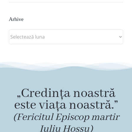
Arhive
Arhive
„Credința noastră
este viața noastră.”
(Fericitul Episcop martir
Iuliu Hossu)