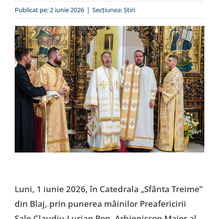
Special
Publicat pe: 2 iunie 2026
|
Secțiunea:
Ştiri
Luni, 1 iunie 2026, în Catedrala „Sfânta Treime”
din Blaj, prin punerea mâinilor Preafericirii
Sale Claudiu-Lucian Pop, Arhiepiscop Major al