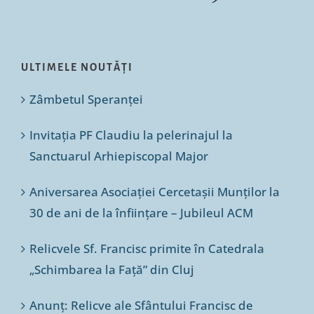
ULTIMELE NOUTĂȚI
Zâmbetul Speranței
Invitația PF Claudiu la pelerinajul la
Sanctuarul Arhiepiscopal Major
Aniversarea Asociației Cercetașii Munților la
30 de ani de la înființare – Jubileul ACM
Relicvele Sf. Francisc primite în Catedrala
„Schimbarea la Față” din Cluj
Anunț: Relicve ale Sfântului Francisc de