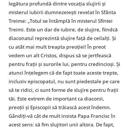
legătura profundă dintre vocația slujirii și
misterul iubirii dumnezeiești revelat în Sfânta
Treime: „Totul se întâmplă în misterul Sfintei
Treimi. Este un dar de iubire, de slujire, fiindcă
diaconatul reprezintă slujire față de ceilalți. Și
cu atât mai mult treapta preoției! În preot
vedem un alt Cristos, dispus să se jertfească
pentru frații și surorile lui, pentru credincioși. Și
atunci înțelegem că de fapt toate aceste trepte,
inclusiv episcopatul, nu sunt piedestale pe care
să te ridici, ci sunt forme de slujire pentru frații
tăi. Este extrem de important ca diaconii,
preoții și Episcopii să trăiască acest îndemn.
Gândiți-vă cât de mult insista Papa Francisc în
acest sens: să fim slujitori unii altora. De fapt,