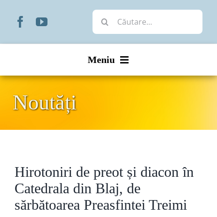
Skip
Cautare...
to
content
Meniu
Start
Noutăți
Noutăți
Prezentare
Hirotoniri de preot și diacon în
Organizare
Catedrala din Blaj, de
Liturgic
sărbătoarea Preasfintei Treimi