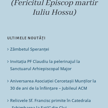
(Fericitul Episcop martir
Iuliu Hossu)
ULTIMELE NOUTĂȚI
Zâmbetul Speranței
Invitația PF Claudiu la pelerinajul la
Sanctuarul Arhiepiscopal Major
Aniversarea Asociației Cercetașii Munților la
30 de ani de la înființare – Jubileul ACM
Relicvele Sf. Francisc primite în Catedrala
„Schimbarea la Față” din Cluj