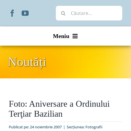
Skip
Cautare...
to
content
Meniu
Start
Noutăți
Noutăți
Prezentare
Foto: Aniversare a Ordinului
Organizare
Terţiar Bazilian
Liturgic
Publicat pe: 24 noiembrie 2007
|
Secțiunea:
Fotografii