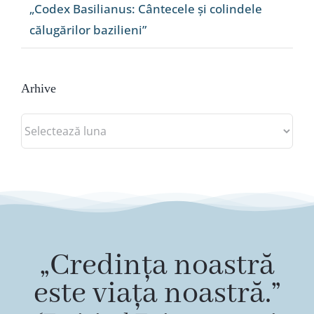
„Codex Basilianus: Cântecele și colindele
călugărilor bazilieni”
Arhive
Arhive
„Credința noastră
este viața noastră.”