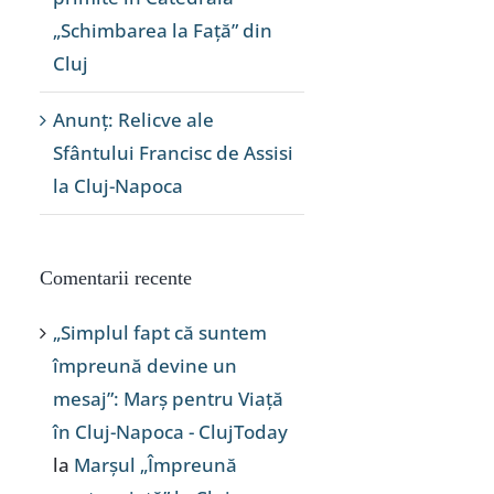
„Schimbarea la Față” din
Cluj
Anunț: Relicve ale
Sfântului Francisc de Assisi
la Cluj-Napoca
Comentarii recente
„Simplul fapt că suntem
împreună devine un
mesaj”: Marș pentru Viață
în Cluj-Napoca - ClujToday
la
Marșul „Împreună