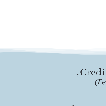
„Credi
(Fe