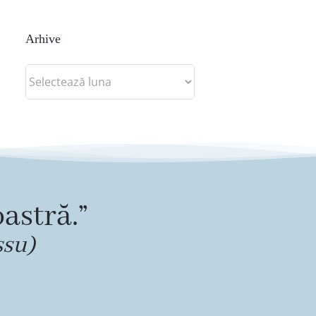
Arhive
Arhive
astră.”
ssu)