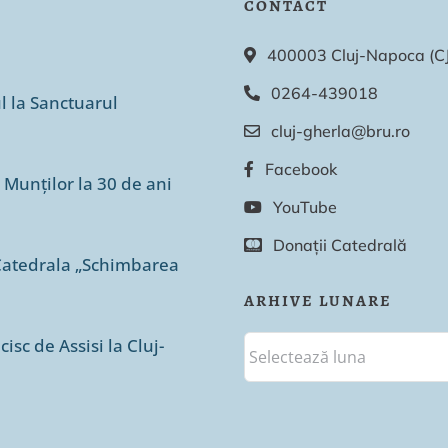
CONTACT
400003 Cluj-Napoca (CJ),
0264-439018
ul la Sanctuarul
cluj-gherla@bru.ro
Facebook
 Munților la 30 de ani
YouTube
Donații Catedrală
n Catedrala „Schimbarea
ARHIVE LUNARE
isc de Assisi la Cluj-