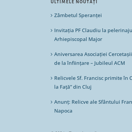
ULTIMELE NOUTĂȚI
Zâmbetul Speranței
Invitația PF Claudiu la pelerinaj
Arhiepiscopal Major
Aniversarea Asociației Cercetașii
de la înființare – Jubileul ACM
Relicvele Sf. Francisc primite î
la Față” din Cluj
Anunț: Relicve ale Sfântului Franc
Napoca