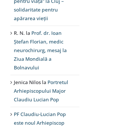
pentru viață” la Cluj –
solidaritate pentru
apărarea vieții
R. N.
la
Prof. dr. Ioan
Ștefan Florian, medic
neurochirurg, mesaj la
Ziua Mondială a
Bolnavului
Jenica Nilos
la
Portretul
Arhiepiscopului Major
Claudiu Lucian Pop
PF Claudiu-Lucian Pop
este noul Arhiepiscop