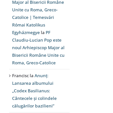
Major al Bisericii Române
Unite cu Roma, Greco-
Catolice | Temesvári
Római Katolikus
Egyházmegye
la
PF
Claudiu-Lucian Pop este
noul Arhiepiscop Major al
Bisericii Române Unite cu
Roma, Greco-Catolice
Francisc
la
Anunț:
Lansarea albumului
„Codex Basilianus:
Cântecele și colindele
călugărilor bazilieni”