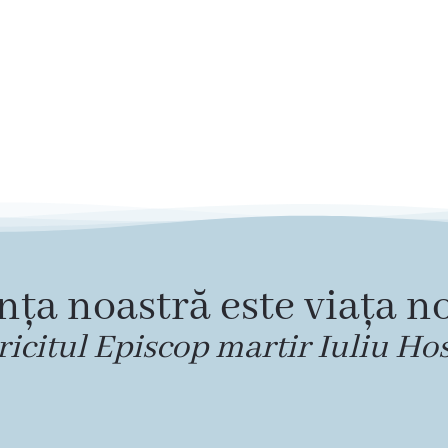
nța noastră este viața no
ricitul Episcop martir Iuliu Ho