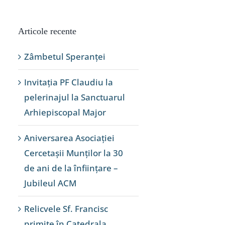
Articole recente
Zâmbetul Speranței
Invitația PF Claudiu la
pelerinajul la Sanctuarul
Arhiepiscopal Major
Aniversarea Asociației
Cercetașii Munților la 30
de ani de la înființare –
Jubileul ACM
Relicvele Sf. Francisc
primite în Catedrala