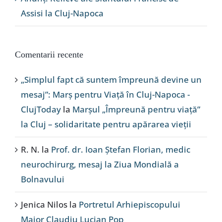
Assisi la Cluj-Napoca
Comentarii recente
„Simplul fapt că suntem împreună devine un
mesaj”: Marș pentru Viață în Cluj-Napoca -
ClujToday
la
Marșul „Împreună pentru viață”
la Cluj – solidaritate pentru apărarea vieții
R. N.
la
Prof. dr. Ioan Ștefan Florian, medic
neurochirurg, mesaj la Ziua Mondială a
Bolnavului
Jenica Nilos
la
Portretul Arhiepiscopului
Major Claudiu Lucian Pop