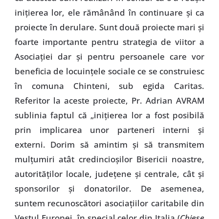
iniţierea lor, ele rămânând în continuare şi ca
proiecte în derulare. Sunt două proiecte mari şi
foarte importante pentru strategia de viitor a
Asociaţiei dar şi pentru persoanele care vor
beneficia de locuinţele sociale ce se construiesc
în comuna Chinteni, sub egida Caritas.
Referitor la aceste proiecte, Pr. Adrian AVRAM
sublinia faptul că „iniţierea lor a fost posibilă
prin implicarea unor parteneri interni şi
externi. Dorim să amintim şi să transmitem
mulţumiri atât credincioşilor Bisericii noastre,
autorităţilor locale, judeţene şi centrale, cât şi
sponsorilor şi donatorilor. De asemenea,
suntem recunoscători asociaţiilor caritabile din
Vestul Europei, în special celor din Italia (
Chiese