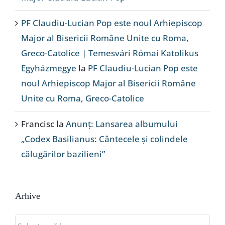
PF Claudiu-Lucian Pop este noul Arhiepiscop
Major al Bisericii Române Unite cu Roma,
Greco-Catolice | Temesvári Római Katolikus
Egyházmegye
la
PF Claudiu-Lucian Pop este
noul Arhiepiscop Major al Bisericii Române
Unite cu Roma, Greco-Catolice
Francisc
la
Anunț: Lansarea albumului
„Codex Basilianus: Cântecele și colindele
călugărilor bazilieni”
Arhive
Arhive