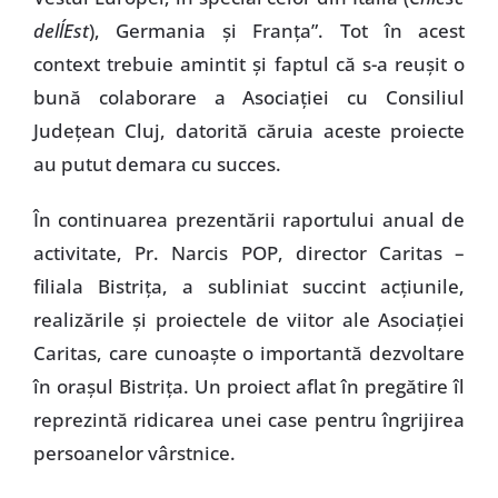
dell´Est
), Germania şi Franţa”. Tot în acest
context trebuie amintit şi faptul că s-a reuşit o
bună colaborare a Asociaţiei cu Consiliul
Judeţean Cluj, datorită căruia aceste proiecte
au putut demara cu succes.
În continuarea prezentării raportului anual de
activitate, Pr. Narcis POP, director Caritas –
filiala Bistriţa, a subliniat succint acţiunile,
realizările şi proiectele de viitor ale Asociaţiei
Caritas, care cunoaşte o importantă dezvoltare
în oraşul Bistriţa. Un proiect aflat în pregătire îl
reprezintă ridicarea unei case pentru îngrijirea
persoanelor vârstnice.