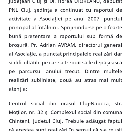
Judeţean Cluj şi Dl. Horea UIOREANU, deputat
PNL Cluj, şedinţa a continuat cu raportul de
activitate a Asociaţiei pe anul 2007, punctul
principal al întâlnirii. Sprijinindu-se pe o foarte
bună prezentare a raportului sub formă de
broşură, Pr. Adrian AVRAM, directorul general
al Asociaţie, a punctat principalele realizări dar
şi dificultăţile pe care a trebuit să le depăşească
pe parcursul anului trecut. Dintre multele
realizări subliniate, două au atras mai mult
atenţia:
Centrul social din oraşul Cluj-Napoca, str.
Moţilor, nr. 32 şi Complexul social din comuna
Chinteni, judeţul Cluj. Trebuie adăugat faptul
că acestea sunt realizări în sensul că s-a reuşit