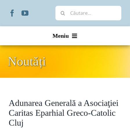
Skip
Cautare...
to
content
Meniu
Start
Noutăți
Noutăți
Prezentare
Adunarea Generală a Asociaţiei
Organizare
Caritas Eparhial Greco-Catolic
Liturgic
Cluj