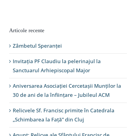
Articole recente
Zâmbetul Speranței
Invitația PF Claudiu la pelerinajul la
Sanctuarul Arhiepiscopal Major
Aniversarea Asociației Cercetașii Munților la
30 de ani de la înființare – Jubileul ACM
Relicvele Sf. Francisc primite în Catedrala
„Schimbarea la Față” din Cluj
Anunț: Relicve ale Sfântului Francisc de