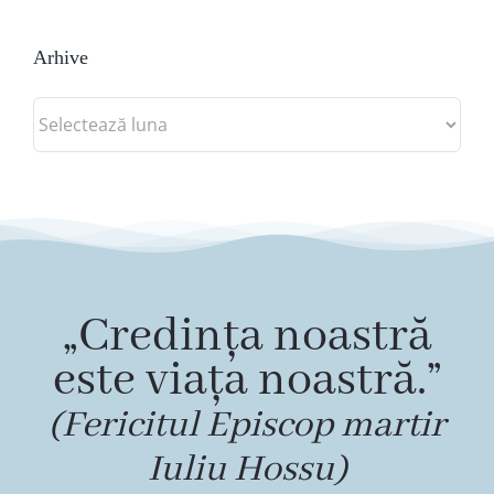
Arhive
Arhive
„Credința noastră
este viața noastră.”
(Fericitul Episcop martir
Iuliu Hossu)