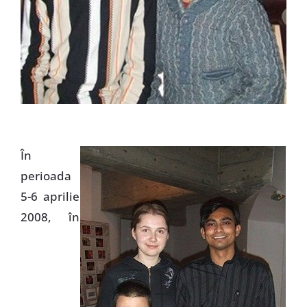
În
perioada
5-6 aprilie
2008, în