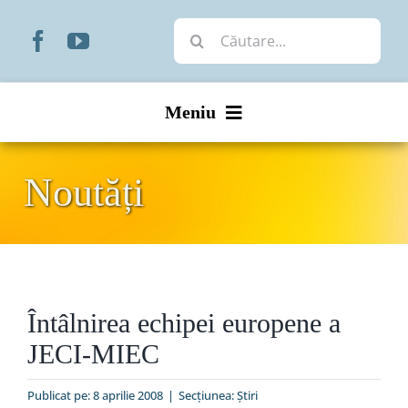
Skip
Cautare...
to
content
Meniu
Start
Noutăți
Noutăți
Prezentare
Întâlnirea echipei europene a
Organizare
JECI-MIEC
Liturgic
Publicat pe: 8 aprilie 2008
|
Secțiunea:
Ştiri