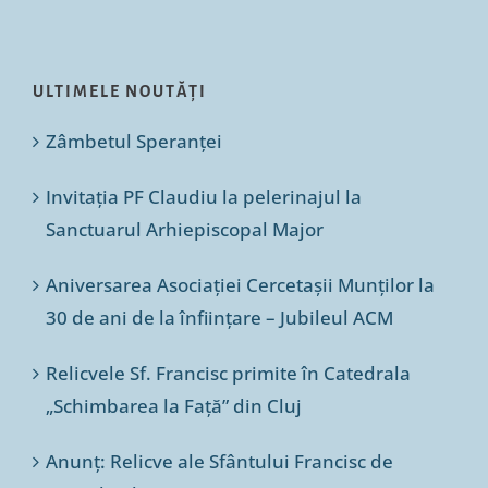
ULTIMELE NOUTĂȚI
Zâmbetul Speranței
Invitația PF Claudiu la pelerinajul la
Sanctuarul Arhiepiscopal Major
Aniversarea Asociației Cercetașii Munților la
30 de ani de la înființare – Jubileul ACM
Relicvele Sf. Francisc primite în Catedrala
„Schimbarea la Față” din Cluj
Anunț: Relicve ale Sfântului Francisc de