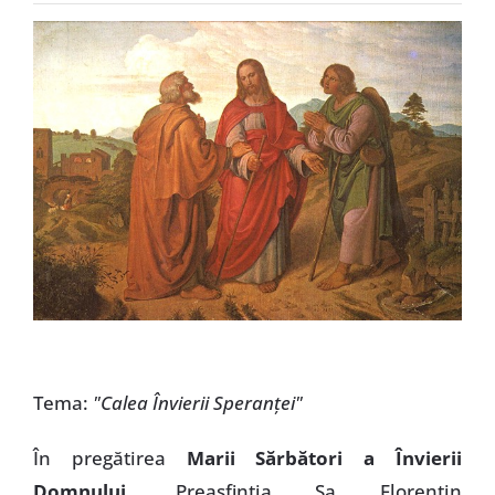
Special
Tema:
"Calea Învierii Speranţei"
În pregătirea
Marii Sărbători a Învierii
Domnului
, Preasfinţia Sa Florentin