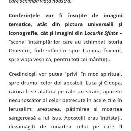
care schimbă viaţa noastră."
Conferinţele vor fi însoţite de imagini
tematice, atât din pictura universală şi
iconografie, cât şi imagini din
Locurile Sfinte
–
"scena" întâmplărilor care au schimbat Istoria
Omenirii, îndreptând-o spre Lumina Învierii,
spre viaţa veşnică, pentru toţi cei mântuiţi.
Credincioşii vor putea "privi" în mod spiritual,
spre drumul celor doi apostoli, Luca şi Cleopa,
cărora li se alătură pe cale un străin, aparent
necunoscător al celor petrecute în acele zile în
Ierusalim: arestarea, pătimirea şi moartea
sângeroasă a lui Isus. Apostolii erau întristaţi,
dezamăgiţi de moartea celui pe care îl