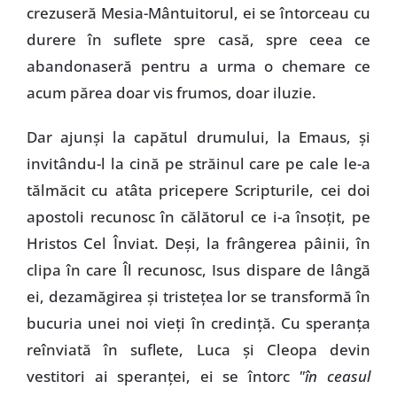
crezuseră Mesia-Mântuitorul, ei se întorceau cu
durere în suflete spre casă, spre ceea ce
abandonaseră pentru a urma o chemare ce
acum părea doar vis frumos, doar iluzie.
Dar ajunşi la capătul drumului, la Emaus, şi
invitându-l la cină pe străinul care pe cale le-a
tălmăcit cu atâta pricepere Scripturile, cei doi
apostoli recunosc în călătorul ce i-a însoţit, pe
Hristos Cel Înviat. Deşi, la frângerea pâinii, în
clipa în care Îl recunosc, Isus dispare de lângă
ei, dezamăgirea şi tristeţea lor se transformă în
bucuria unei noi vieţi în credinţă. Cu speranţa
reînviată în suflete, Luca şi Cleopa devin
vestitori ai speranţei, ei se întorc
"în ceasul