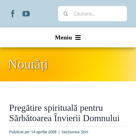
Skip
Cautare...
to
content
Meniu
Start
Noutăți
Noutăți
Prezentare
Pregătire spirituală pentru
Organizare
Sărbătoarea Învierii Domnului
Liturgic
Publicat pe: 14 aprilie 2008
|
Secțiunea:
Ştiri