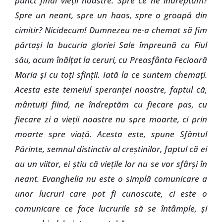
punct final vieţii noastre. Spre ce ne îndreptăm?
Spre un neant, spre un haos, spre o groapă din
cimitir? Nicidecum! Dumnezeu ne-a chemat să fim
părtaşi la bucuria gloriei Sale împreună cu Fiul
său, acum înălţat la ceruri, cu Preasfânta Fecioară
Maria şi cu toţi sfinţii. Iată la ce suntem chemaţi.
Acesta este temeiul speranţei noastre, faptul că,
mântuiţi fiind, ne îndreptăm cu fiecare pas, cu
fiecare zi a vieţii noastre nu spre moarte, ci prin
moarte spre viaţă. Acesta este, spune Sfântul
Părinte, semnul distinctiv al creştinilor, faptul că ei
au un viitor, ei ştiu că vieţile lor nu se vor sfârşi în
neant. Evanghelia nu este o simplă comunicare a
unor lucruri care pot fi cunoscute, ci este o
comunicare ce face lucrurile să se întâmple, şi