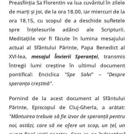
Preasfinţia Sa Florentin va lua cuvântul în zilele
de marţi şi joi, de la ora 18.00, iar miercuri de la
ora 18.15, cu scopul de a deschide sufletele
spre înţelesurile adânci ale Scripturii.
Meditaţiile vor fi făcute în lumina mesajului
actual al Sfântului Părinte, Papa Benedict al
XVI-lea,
mesajul Învierii Speranţei
, transmis
întregii lumi creştine în ultimul document
pontifical: Enciclica
"Spe Salvi"
–
"Despre
speranţa creştină"
.
Pornind de la acest document al Sfântului
Părinte, Episcopul de Cluj-Gherla, a arătat:
"Mântuirea trebuie să fie izvor de speranţă pentru
noi, astăzi, care să ne ofere un scop, un ţel, un