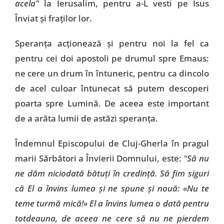
acela"
la Ierusalim, pentru a-L vesti pe Isus
Înviat şi fraţilor lor.
Speranţa acţionează şi pentru noi la fel ca
pentru cei doi apostoli pe drumul spre Emaus:
ne cere un drum în întuneric, pentru ca dincolo
de acel culoar întunecat să putem descoperi
poarta spre Lumină. De aceea este important
de a arăta lumii de astăzi speranţa.
Îndemnul Episcopului de Cluj-Gherla în pragul
marii Sărbători a Învierii Domnului, este:
"Să nu
ne dăm niciodată bătuţi în credinţă. Să fim siguri
că El a învins lumea şi ne spune şi nouă: «Nu te
teme turmă mică!» El a învins lumea o dată pentru
totdeauna, de aceea ne cere să nu ne pierdem