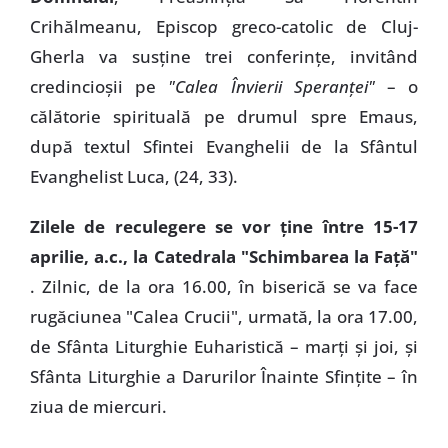
Crihălmeanu, Episcop greco-catolic de Cluj-
Gherla va susţine trei conferinţe, invitând
credincioşii pe
"Calea Învierii Speranţei"
– o
călătorie spirituală pe drumul spre Emaus,
după textul Sfintei Evanghelii de la Sfântul
Evanghelist Luca, (24, 33).
Zilele de reculegere se vor ţine între 15-17
aprilie, a.c., la Catedrala "Schimbarea la Faţă"
. Zilnic, de la ora 16.00, în biserică se va face
rugăciunea "Calea Crucii", urmată, la ora 17.00,
de Sfânta Liturghie Euharistică – marţi şi joi, şi
Sfânta Liturghie a Darurilor Înainte Sfinţite – în
ziua de miercuri.