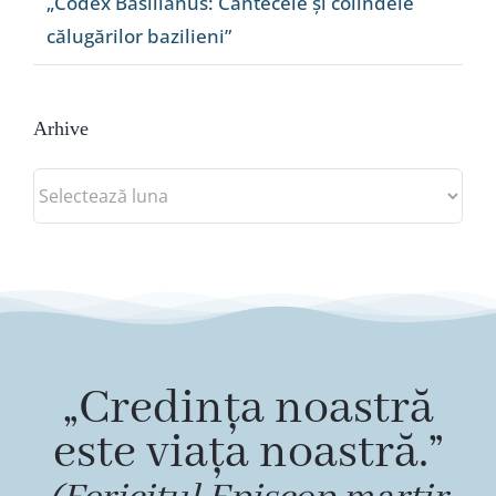
„Codex Basilianus: Cântecele și colindele
călugărilor bazilieni”
Arhive
Arhive
„Credința noastră
este viața noastră.”