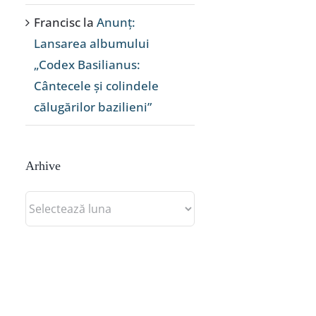
Francisc
la
Anunț:
Lansarea albumului
„Codex Basilianus:
Cântecele și colindele
călugărilor bazilieni”
Arhive
Arhive