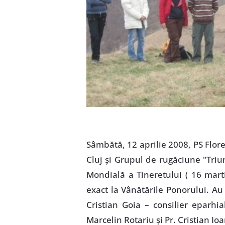
Sâmbătă, 12 aprilie 2008, PS Flo
Cluj şi Grupul de rugăciune "Triu
Mondială a Tineretului ( 16 marti
exact la Vânătările Ponorului. Au î
Cristian Goia – consilier eparhi
Marcelin Rotariu şi Pr. Cristian Ioa