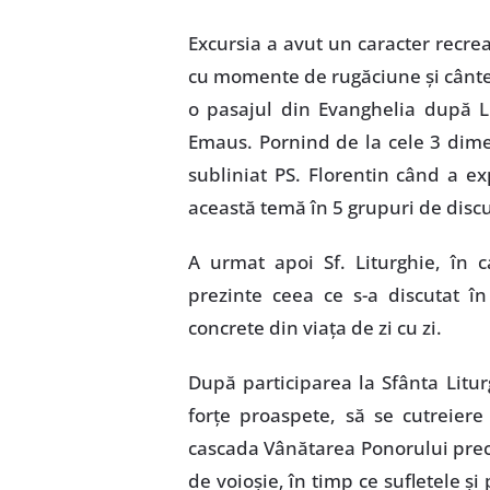
Excursia a avut un caracter recreat
cu momente de rugăciune şi cântece
o pasajul din Evanghelia după L
Emaus. Pornind de la cele 3 dime
subliniat PS. Florentin când a ex
această temă în 5 grupuri de discu
A urmat apoi Sf. Liturghie, în c
prezinte ceea ce s-a discutat în
concrete din viaţa de zi cu zi.
După participarea la Sfânta Litur
forţe proaspete, să se cutreiere 
cascada Vânătarea Ponorului prec
de voioşie, în timp ce sufletele şi