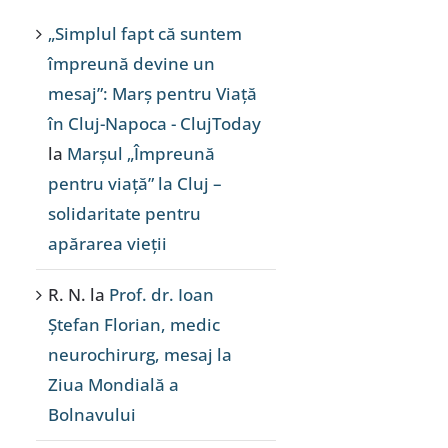
„Simplul fapt că suntem
împreună devine un
mesaj”: Marș pentru Viață
în Cluj-Napoca - ClujToday
la
Marșul „Împreună
pentru viață” la Cluj –
solidaritate pentru
apărarea vieții
R. N.
la
Prof. dr. Ioan
Ștefan Florian, medic
neurochirurg, mesaj la
Ziua Mondială a
Bolnavului