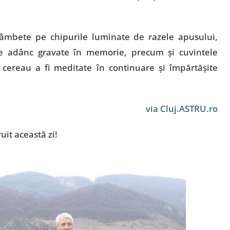
 zâmbete pe chipurile luminate de razele apusului,
le adânc gravate în memorie, precum şi cuvintele
e cereau a fi meditate în continuare şi împărtăşite
via Cluj.ASTRU.ro
it această zi!