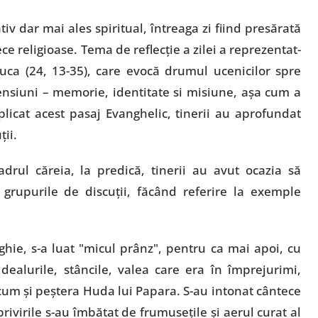
iv dar mai ales spiritual, întreaga zi fiind presărată
 religioase. Tema de reflecţie a zilei a reprezentat-
uca (24, 13-35), care evocă drumul ucenicilor spre
nsiuni – memorie, identitate si misiune, aşa cum a
plicat acest pasaj Evanghelic, tinerii au aprofundat
ţii.
adrul căreia, la predică, tinerii au avut ocazia să
 grupurile de discuţii, făcând referire la exemple
ghie, s-a luat "micul prânz", pentru ca mai apoi, cu
dealurile, stâncile, valea care era în împrejurimi,
um şi peştera Huda lui Papara. S-au intonat cântece
 privirile s-au îmbătat de frumuseţile şi aerul curat al