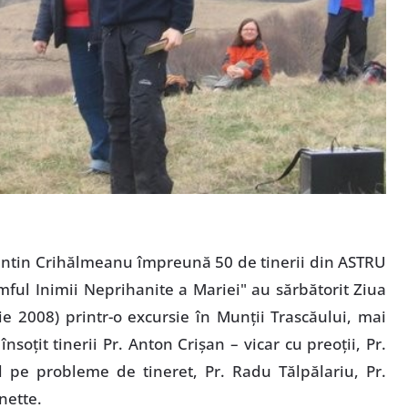
rentin Crihălmeanu împreună 50 de tinerii din ASTRU
mful Inimii Neprihanite a Mariei" au sărbătorit Ziua
e 2008) printr-o excursie în Munţii Trascăului, mai
nsoţit tinerii Pr. Anton Crişan – vicar cu preoţii, Pr.
al pe probleme de tineret, Pr. Radu Tălpălariu, Pr.
nette.