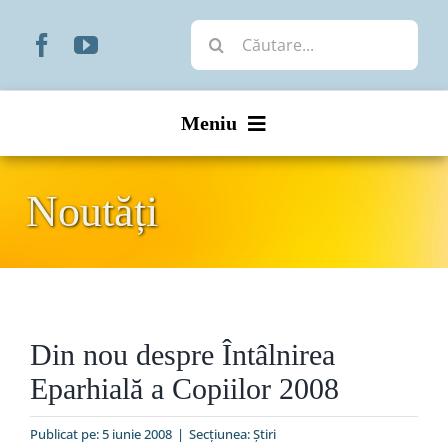
Skip
Cautare...
to
content
Meniu
Start
Noutăți
Noutăți
Prezentare
Din nou despre Întâlnirea
Organizare
Eparhială a Copiilor 2008
Liturgic
Publicat pe: 5 iunie 2008
|
Secțiunea:
Ştiri