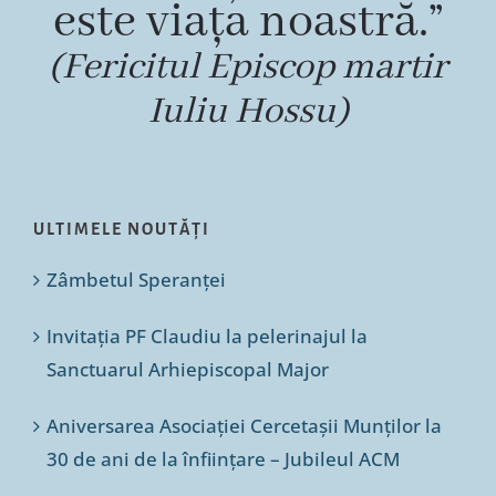
este viața noastră.”
(Fericitul Episcop martir
Iuliu Hossu)
ULTIMELE NOUTĂȚI
Zâmbetul Speranței
Invitația PF Claudiu la pelerinajul la
Sanctuarul Arhiepiscopal Major
Aniversarea Asociației Cercetașii Munților la
30 de ani de la înființare – Jubileul ACM