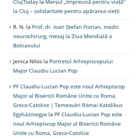
ClujToday
la
Marșul „Împreună pentru viață”
la Cluj – solidaritate pentru apărarea vieții
R. N.
la
Prof. dr. Ioan Ștefan Florian, medic
neurochirurg, mesaj la Ziua Mondială a
Bolnavului
Jenica Nilos
la
Portretul Arhiepiscopului
Major Claudiu Lucian Pop
PF Claudiu-Lucian Pop este noul Arhiepiscop
Major al Bisericii Române Unite cu Roma,
Greco-Catolice | Temesvári Római Katolikus
Egyházmegye
la
PF Claudiu-Lucian Pop este
noul Arhiepiscop Major al Bisericii Române
Unite cu Roma, Greco-Catolice