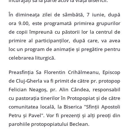
încurajaţi să ia parte activ la viaţa Bisericii.
În dimineaţa zilei de sâmbătă, 7 iunie, după
ora 9.00, este programată primirea grupurilor
de copii împreună cu păstorii lor la centrul de
primire al participanţilor, după care, va avea
loc un program de animaţie şi pregătire pentru
celebrarea liturgică.
Preasfinţia Sa Florentin Crihălmeanu, Episcop
de Cluj-Gherla va fi primit de către pr. protopop
Felician Neagoş, pr. Alin Cândea, responsabil
cu pastoraţia tinerilor în Protopopiat şi de către
comunitatea locală, la Biserica "Sfinţii Apostoli
Petru şi Pavel". Vor fi prezenţi şi alţi preoţi din
parohiile protopopiatului Beclean.