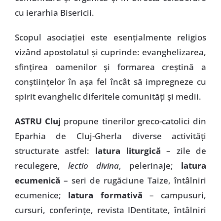
cu ierarhia Bisericii.
Scopul asociaţiei este esenţialmente religios
vizând apostolatul şi cuprinde: evanghelizarea,
sfinţirea oamenilor şi formarea creştină a
conştiinţelor în aşa fel încât să impregneze cu
spirit evanghelic diferitele comunităţi şi medii.
ASTRU Cluj
propune tinerilor greco-catolici din
Eparhia de Cluj-Gherla diverse activităţi
structurate astfel:
latura liturgică
– zile de
reculegere,
lectio divina
, pelerinaje;
latura
ecumenică
– seri de rugăciune Taize, întâlniri
ecumenice;
latura formativă
– campusuri,
cursuri, conferinţe, revista IDentitate, întâlniri