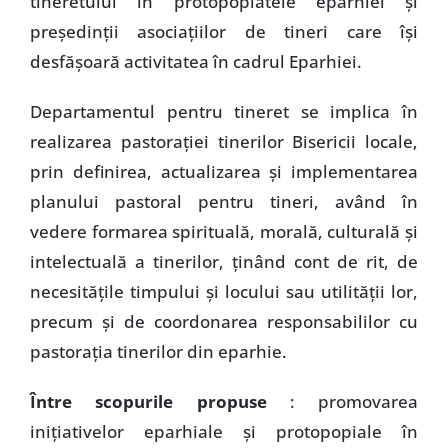
tineretului în protopopiatele eparhiei şi
preşedinţii asociaţiilor de tineri care îşi
desfăşoară activitatea în cadrul Eparhiei.
Departamentul pentru tineret se implica în
realizarea pastoraţiei tinerilor Bisericii locale,
prin definirea, actualizarea şi implementarea
planului pastoral pentru tineri, având în
vedere formarea spirituală, morală, culturală şi
intelectuală a tinerilor, ţinând cont de rit, de
necesităţile timpului şi locului sau utilităţii lor,
precum şi de coordonarea responsabililor cu
pastoraţia tinerilor din eparhie.
Între scopurile propuse
: promovarea
iniţiativelor eparhiale şi protopopiale în