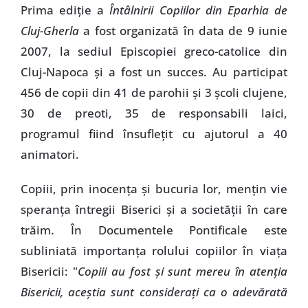
Prima ediţie a
Întâlnirii Copiilor din Eparhia de
Cluj-Gherla
a fost organizată în data de 9 iunie
2007, la sediul Episcopiei greco-catolice din
Cluj-Napoca şi a fost un succes. Au participat
456 de copii din 41 de parohii şi 3 şcoli clujene,
30 de preoti, 35 de responsabili laici,
programul fiind însufleţit cu ajutorul a 40
animatori.
Copiii, prin inocenţa şi bucuria lor, menţin vie
speranţa întregii Biserici şi a societăţii în care
trăim. În Documentele Pontificale este
subliniată importanţa rolului copiilor în viaţa
Bisericii: "
Copiii au fost şi sunt mereu în atenţia
Bisericii, aceştia sunt consideraţi ca o adevărată