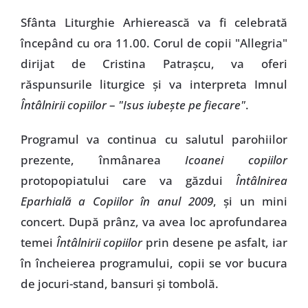
Sfânta Liturghie Arhierească va fi celebrată
începând cu ora 11.00. Corul de copii "Allegria"
dirijat de Cristina Patraşcu, va oferi
răspunsurile liturgice şi va interpreta Imnul
Întâlnirii copiilor
–
"Isus iubeşte pe fiecare"
.
Programul va continua cu salutul parohiilor
prezente, înmânarea
Icoanei copiilor
protopopiatului care va găzdui
Întâlnirea
Eparhială a Copiilor în anul 2009
, şi un mini
concert. După prânz, va avea loc aprofundarea
temei
Întâlnirii copiilor
prin desene pe asfalt, iar
în încheierea programului, copii se vor bucura
de jocuri-stand, bansuri şi tombolă.