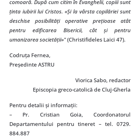
comoară. După cum citim în Evanghelii, copiii sunt
ţinta iubirii lui Cristos.
«Şi la vârsta copilăriei sunt
deschise posibilităţi operative preţioase atât
pentru edificarea Bisericii, cât şi pentru
umanizarea societăţii»"
(Christifideles Laici 47).
Codruţa Fernea,
Preşedinte ASTRU
Viorica Sabo, redactor
Episcopia greco-catolică de Cluj-Gherla
Pentru detalii şi informaţii:
– Pr. Cristian Goia, Coordonatorul
Departamentului pentru tineret – tel. 0729.
884.887