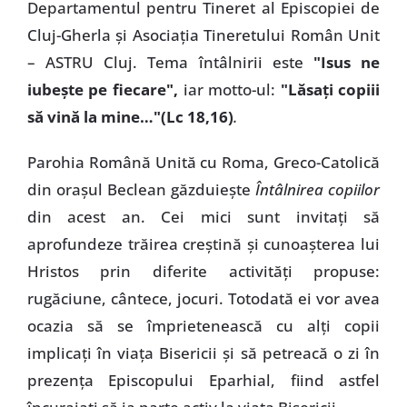
Departamentul pentru Tineret al Episcopiei de
Cluj-Gherla şi Asociaţia Tineretului Român Unit
– ASTRU Cluj. Tema întâlnirii este
"Isus ne
iubeşte pe fiecare",
iar motto-ul:
"Lăsaţi copiii
să vină la mine…"(Lc 18,16)
.
Parohia Română Unită cu Roma, Greco-Catolică
din oraşul Beclean găzduieşte
Întâlnirea copiilor
din acest an. Cei mici sunt invitaţi să
aprofundeze trăirea creştină şi cunoaşterea lui
Hristos prin diferite activităţi propuse:
rugăciune, cântece, jocuri. Totodată ei vor avea
ocazia să se împrietenească cu alţi copii
implicaţi în viaţa Bisericii şi să petreacă o zi în
prezenţa Episcopului Eparhial, fiind astfel