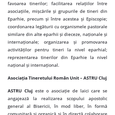
favoarea tinerilor; facilitarea relaţiilor între
asociaţiile, mişcările şi grupurile de tineri din
Eparhie, precum şi între acestea şi Episcopie;
coordonarea legăturii cu organismele pastorale
similare din alte eparhii şi dieceze, naţionale şi
internaţionale; organizarea şi promovarea
activităţilor pentru tineri la nivel eparhial;
reprezentarea tinerilor din Eparhie la nivel
naţional şi internaţional.
Asociaţia Tineretului Român Unit – ASTRU Cluj
ASTRU Cluj
este o asociaţie de laici care se
angajează la realizarea scopului apostolic
general al Bisericii, în mod liber, în formă
comunitară şi organică şi în directă colaborare