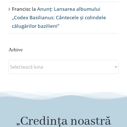
Francisc
la
Anunț: Lansarea albumului
„Codex Basilianus: Cântecele și colindele
călugărilor bazilieni”
Arhive
Arhive
„Credința noastră