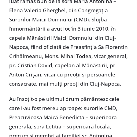
luat rămas bun de la sora Maria Antonina –
Elena Valeria Gherghel, din Congregaţia
Surorilor Maicii Domnului (CMD). Slujba
înmormântării a avut loc în 3 iunie 2010, în
capela Mănăstirii Maicii Domnului din Cluj-
Napoca, fiind oficiată de Preasfinţia Sa Florentin
Crihălmeanu, Mons. Mihai Todea, vicar general,
pr. Cristian David, capelan al Mănăstirii, pr.
Anton Crişan, vicar cu preoţii şi persoanele
consacrate, mai mulţi preoţi din Cluj-Napoca.
Au însoţit-o pe ultimul drum pământesc cele
care i-au fost mereu aproape: surorile CMD,
Preacuvioasa Maică Benedicta – superioara
generală, sora Letiţia – superioara locală,
precum şi membri ai familiei sr. Antonina,