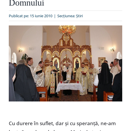
Domnului
Special
Publicat pe: 15 iunie 2010
|
Secțiunea:
Ştiri
Cu durere în suflet, dar şi cu speranţă, ne-am