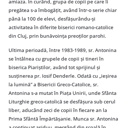
amiaza. În curând, grupa de copii pe care îi
pregătea s-a îmbogăţit, având într-o serie chiar
până la 100 de elevi, desfăşurându-şi
activitatea în diferite biserici romano-catolice
din Cluj, prin bunăvoinţa preoţilor parohi.
Ultima perioadă, între 1983-1989, sr. Antonina
se întâlnea cu grupele de copii şi tineri în
biserica Piariştilor, având tot sprijinul şi
susţinerea pr. Iosif Denderle. Odată cu „ieşirea
la lumină” a Bisericii Greco-Catolice, sr.
Antonina s-a mutat în Piaţa Unirii, unde Sfânta
Liturghie greco-catolică se desfăşura sub cerul
liber, aducând zeci de copii în fiecare an la
Prima Sfântă Împărtăşanie. Munca sr. Antonina
a continuat asiduu, mergând din şcoală în