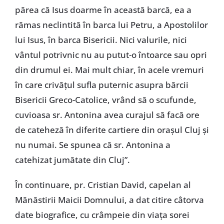
părea că Isus doarme în această barcă, ea a
rămas neclintită în barca lui Petru, a Apostolilor
lui Isus, în barca Bisericii. Nici valurile, nici
vântul potrivnic nu au putut-o întoarce sau opri
din drumul ei. Mai mult chiar, în acele vremuri
în care crivăţul sufla puternic asupra bărcii
Bisericii Greco-Catolice, vrând să o scufunde,
cuvioasa sr. Antonina avea curajul să facă ore
de cateheză în diferite cartiere din oraşul Cluj şi
nu numai. Se spunea că sr. Antonina a
catehizat jumătate din Cluj”.
În continuare, pr. Cristian David, capelan al
Mănăstirii Maicii Domnului, a dat citire câtorva
date biografice, cu crâmpeie din viaţa sorei