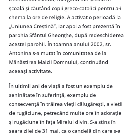
şcoală şi căutând copii greco-catolici pentru a-i
chema la ore de religie. A activat o perioadă la
„Uniunea Creştină”, iar apoi a fost prezentă în
parohia Sfântul Gheorghe, după redeschiderea
acestei parohii. În toamna anului 2002, sr.
Antonina s-a mutat în comunitatea de la
Mănăstirea Maicii Domnului, continuând
aceeaşi activitate.
În ultimii ani de viaţă a fost un exemplu de
seninătate în suferinţă, exemplu de
consecvenţă în trăirea vieţii călugăreşti, a vieţii
de rugăciune, petrecând multe ore în adoraţie
şi rugăciune în faţa Mirelui divin. S-a stins în
seara zilei de 31 mai, ca o candelă din care s-a