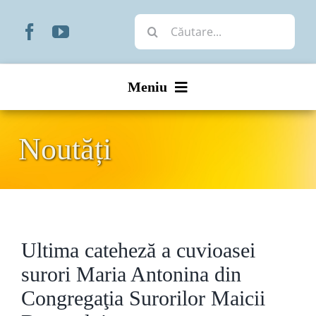
Skip
Cautare...
to
content
Meniu
Start
Noutăți
Noutăți
Prezentare
Ultima cateheză a cuvioasei
Organizare
surori Maria Antonina din
Liturgic
Congregaţia Surorilor Maicii