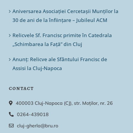
Aniversarea Asociației Cercetașii Munților la
30 de ani de la înființare – Jubileul ACM
Relicvele Sf. Francisc primite în Catedrala
„Schimbarea la Față” din Cluj
Anunț: Relicve ale Sfântului Francisc de
Assisi la Cluj-Napoca
CONTACT
400003 Cluj-Napoca (CJ), str. Moților, nr. 26
0264-439018
cluj-gherla@bru.ro