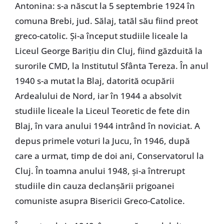
Antonina: s-a născut la 5 septembrie 1924 în
comuna Brebi, jud. Sălaj, tatăl său fiind preot
greco-catolic. Şi-a început studiile liceale la
Liceul George Bariţiu din Cluj, fiind găzduită la
surorile CMD, la Institutul Sfânta Tereza. În anul
1940 s-a mutat la Blaj, datorită ocupării
Ardealului de Nord, iar în 1944 a absolvit
studiile liceale la Liceul Teoretic de fete din
Blaj, în vara anului 1944 intrând în noviciat. A
depus primele voturi la Jucu, în 1946, după
care a urmat, timp de doi ani, Conservatorul la
Cluj. În toamna anului 1948, şi-a întrerupt
studiile din cauza declanşării prigoanei
comuniste asupra Bisericii Greco-Catolice.