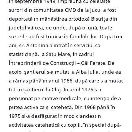
În septembrie 1949, împreună cu celelalte
surori din comunitatea CMD de la Jucu, a fost
deportată în mănăstirea ortodoxă Bistriţa din
judeţul Vâlcea, de unde, după o lună, toate
surorile au fost trimise în familiile lor. După trei
ani, sr. Antonina a intrat în serviciu, ca
statisticiană, la Satu Mare, în cadrul
Întreprinderii de Construcţii – Căi Ferate. De
acolo, şantierul s-a mutat la Alba Iulia, unde ea
a rămas până în anul 1966, după care s-a mutat
tot cu şantierul la Cluj. În anul 1975 s-a
pensionat pe motive medicale, cu intenţia de a
putea activa ca şi catehetă. Din 1968 până în
1975 şi-a desfăşurat în mod clandestin
activitatea catehetică cu copiii, în special după-