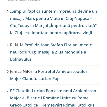
„Simplul fapt că suntem împreună devine un
mesaj”: Marș pentru Viață în Cluj-Napoca -
ClujToday
la
Marșul „Împreună pentru viață”
la Cluj – solidaritate pentru apărarea vieții
R. N.
la
Prof. dr. Ioan Ștefan Florian, medic
neurochirurg, mesaj la Ziua Mondială a
Bolnavului
Jenica Nilos
la
Portretul Arhiepiscopului
Major Claudiu Lucian Pop
PF Claudiu-Lucian Pop este noul Arhiepiscop
Major al Bisericii Române Unite cu Roma,
Greco-Catolice | Temesvári Római Katolikus