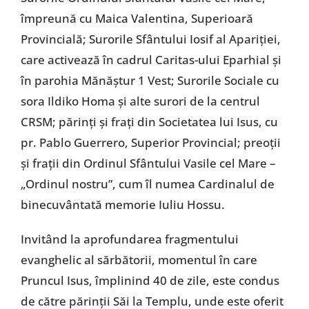
împreună cu Maica Valentina, Superioară
Provincială; Surorile Sfântului Iosif al Apariţiei,
care activează în cadrul Caritas-ului Eparhial şi
în parohia Mănăştur 1 Vest; Surorile Sociale cu
sora Ildiko Homa şi alte surori de la centrul
CRSM; părinţi şi fraţi din Societatea lui Isus, cu
pr. Pablo Guerrero, Superior Provincial; preoţii
şi fraţii din Ordinul Sfântului Vasile cel Mare –
„Ordinul nostru”, cum îl numea Cardinalul de
binecuvântată memorie Iuliu Hossu.
Invitând la aprofundarea fragmentului
evanghelic al sărbătorii, momentul în care
Pruncul Isus, împlinind 40 de zile, este condus
de către părinţii Săi la Templu, unde este oferit