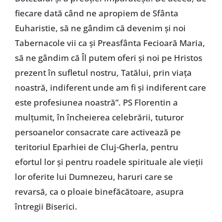
fiecare dată când ne apropiem de Sfânta
Euharistie, să ne gândim că devenim şi noi
Tabernacole vii ca şi Preasfânta Fecioară Maria,
să ne gândim că Îl putem oferi şi noi pe Hristos
prezent în sufletul nostru, Tatălui, prin viaţa
noastră, indiferent unde am fi şi indiferent care
este profesiunea noastră”. PS Florentin a
mulţumit, în încheierea celebrării, tuturor
persoanelor consacrate care activează pe
teritoriul Eparhiei de Cluj-Gherla, pentru
efortul lor şi pentru roadele spirituale ale vieţii
lor oferite lui Dumnezeu, haruri care se
revarsă, ca o ploaie binefăcătoare, asupra
întregii Biserici.