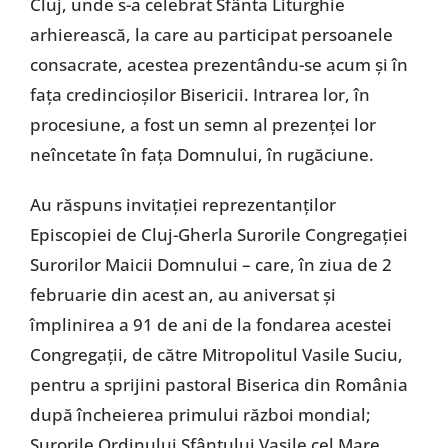
Cluj, unde s-a celebrat Sfânta Liturghie
arhierească, la care au participat persoanele
consacrate, acestea prezentându-se acum şi în
faţa credincioşilor Bisericii. Intrarea lor, în
procesiune, a fost un semn al prezenţei lor
neîncetate în faţa Domnului, în rugăciune.
Au răspuns invitaţiei reprezentanţilor
Episcopiei de Cluj-Gherla Surorile Congregaţiei
Surorilor Maicii Domnului – care, în ziua de 2
februarie din acest an, au aniversat şi
împlinirea a 91 de ani de la fondarea acestei
Congregaţii, de către Mitropolitul Vasile Suciu,
pentru a sprijini pastoral Biserica din România
după încheierea primului război mondial;
Surorile Ordinului Sfântului Vasile cel Mare,