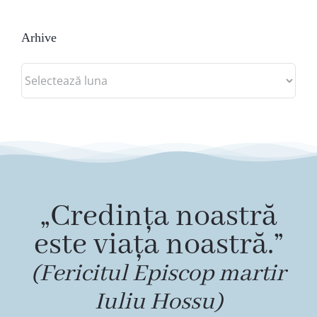
Arhive
Arhive
„Credința noastră
este viața noastră.”
(Fericitul Episcop martir
Iuliu Hossu)