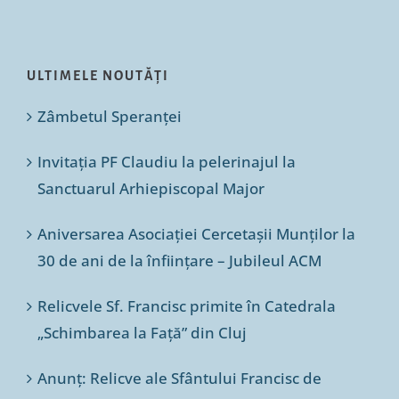
ULTIMELE NOUTĂȚI
Zâmbetul Speranței
Invitația PF Claudiu la pelerinajul la
Sanctuarul Arhiepiscopal Major
Aniversarea Asociației Cercetașii Munților la
30 de ani de la înființare – Jubileul ACM
Relicvele Sf. Francisc primite în Catedrala
„Schimbarea la Față” din Cluj
Anunț: Relicve ale Sfântului Francisc de