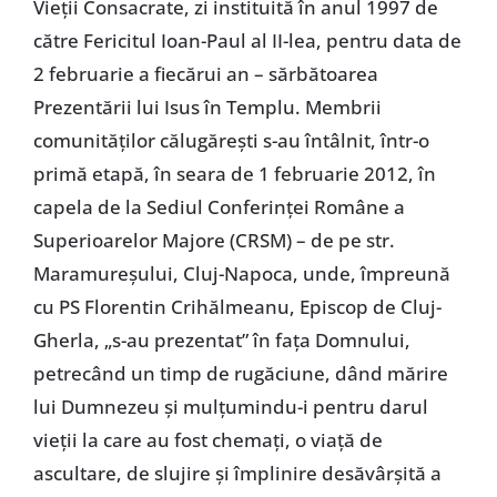
Vieţii Consacrate, zi instituită în anul 1997 de
către Fericitul Ioan-Paul al II-lea, pentru data de
2 februarie a fiecărui an – sărbătoarea
Prezentării lui Isus în Templu. Membrii
comunităţilor călugăreşti s-au întâlnit, într-o
primă etapă, în seara de 1 februarie 2012, în
capela de la Sediul Conferinţei Române a
Superioarelor Majore (CRSM) – de pe str.
Maramureşului, Cluj-Napoca, unde, împreună
cu PS Florentin Crihălmeanu, Episcop de Cluj-
Gherla, „s-au prezentat” în faţa Domnului,
petrecând un timp de rugăciune, dând mărire
lui Dumnezeu şi mulţumindu-i pentru darul
vieţii la care au fost chemaţi, o viaţă de
ascultare, de slujire şi împlinire desăvârşită a