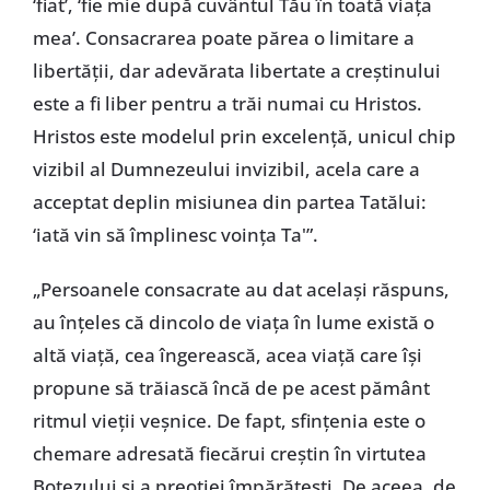
‘fiat’, ‘fie mie după cuvântul Tău în toată viaţa
mea’. Consacrarea poate părea o limitare a
libertăţii, dar adevărata libertate a creştinului
este a fi liber pentru a trăi numai cu Hristos.
Hristos este modelul prin excelenţă, unicul chip
vizibil al Dumnezeului invizibil, acela care a
acceptat deplin misiunea din partea Tatălui:
‘iată vin să împlinesc voinţa Ta'”.
„Persoanele consacrate au dat acelaşi răspuns,
au înţeles că dincolo de viaţa în lume există o
altă viaţă, cea îngerească, acea viaţă care îşi
propune să trăiască încă de pe acest pământ
ritmul vieţii veşnice. De fapt, sfinţenia este o
chemare adresată fiecărui creştin în virtutea
Botezului şi a preoţiei împărăteşti. De aceea, de