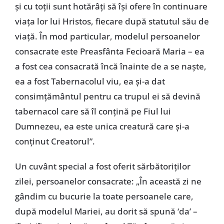
şi cu toţii sunt hotărâţi să îşi ofere în continuare
viaţa lor lui Hristos, fiecare după statutul său de
viaţă. În mod particular, modelul persoanelor
consacrate este Preasfânta Fecioară Maria – ea
a fost cea consacrată încă înainte de a se naşte,
ea a fost Tabernacolul viu, ea şi-a dat
consimţământul pentru ca trupul ei să devină
tabernacol care să îl conţină pe Fiul lui
Dumnezeu, ea este unica creatură care şi-a
conţinut Creatorul”.
Un cuvânt special a fost oferit sărbătoriţilor
zilei, persoanelor consacrate: „În această zi ne
gândim cu bucurie la toate persoanele care,
după modelul Mariei, au dorit să spună ‘da’ –