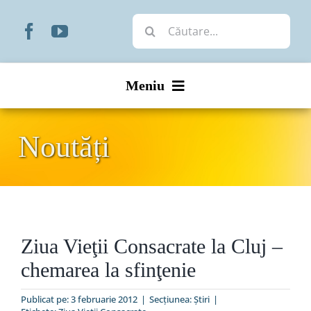
Skip
Cautare...
to
content
Meniu
Start
Noutăți
Noutăți
Prezentare
Ziua Vieţii Consacrate la Cluj –
Organizare
chemarea la sfinţenie
Liturgic
Publicat pe: 3 februarie 2012
|
Secțiunea:
Ştiri
|