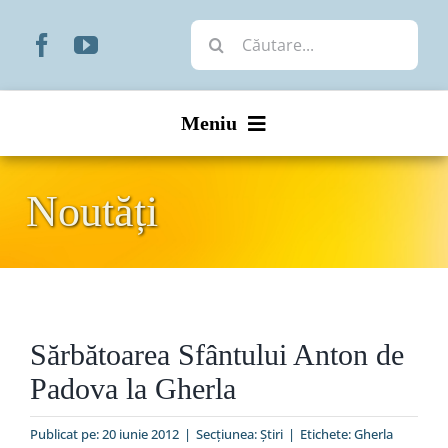
Skip
Cautare...
to
content
Meniu
Start
Noutăți
Noutăți
Prezentare
Sărbătoarea Sfântului Anton de
Organizare
Padova la Gherla
Liturgic
Publicat pe: 20 iunie 2012
|
Secțiunea:
Ştiri
|
Etichete:
Gherla