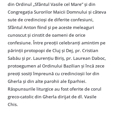
din Ordinul „Sfântul Vasile cel Mare” şi din
Congregaţia Surorilor Maicii Domnului şi câteva
sute de credincioşi de diferite confesiuni,
Sfântul Anton fiind şi pe aceste meleaguri
cunoscut şi cinstit de oameni de orice
confesiune. Între preoţii celebranţi amintim pe
părinţii protopopi de Cluj şi Dej, pr. Cristian
Sabău şi pr. Laurenţiu Biriş, pr. Laurean Daboc,
protoegumen al Ordinului Bazilian şi încă zece
preoţi sosiţi împreună cu credincioşii lor din
Gherla şi din alte parohii ale Eparhiei.
Răspunsurile liturgice au fost oferite de corul
greco-catolic din Gherla dirijat de dl. Vasile
Chis.