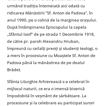
urmând tradiţia întemeiată aici odată cu
ridicarea Mănăstirii ”Sf. Anton de Padova”, în
anul 1990, pe o colină de la marginea oraşului.
După întâmpinarea Episcopului la capela
„Sfântul Iosif” de pe strada 1 Decembrie 1918,
de către pr. paroh Alexandru Hruban,
împreună cu ceilalţi preoţi şi studenţi teologi, s-
a mers în procesiune cu Moaştele Sf. Anton de
Padova până la mănăstirea de pe dealul
Brădet.
Sfânta Liturghie Arhierească s-a celebrat în
mijlocul naturii, ce era o imensă biserică
împodobită în veşmânt de sărbătoare. La
procesiune şi la celebrare au participat surori