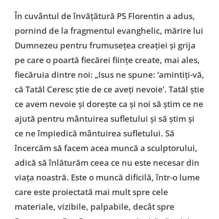
În cuvântul de învăţătură PS Florentin a adus,
pornind de la fragmentul evanghelic, mărire lui
Dumnezeu pentru frumuseţea creaţiei şi grija
pe care o poartă fiecărei fiinţe create, mai ales,
fiecăruia dintre noi: „Isus ne spune: ‘amintiţi-vă,
că Tatăl Ceresc ştie de ce aveţi nevoie’. Tatăl ştie
ce avem nevoie şi doreşte ca şi noi să ştim ce ne
ajută pentru mântuirea sufletului şi să ştim şi
ce ne împiedică mântuirea sufletului. Să
încercăm să facem acea muncă a sculptorului,
adică să înlăturăm ceea ce nu este necesar din
viaţa noastră. Este o muncă dificilă, într-o lume
care este proiectată mai mult spre cele
materiale, vizibile, palpabile, decât spre