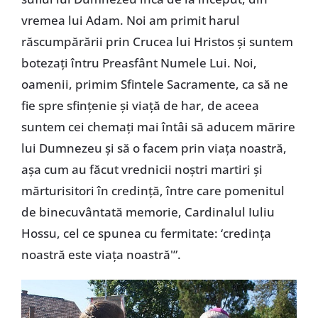
vremea lui Adam. Noi am primit harul
răscumpărării prin Crucea lui Hristos şi suntem
botezaţi întru Preasfânt Numele Lui. Noi,
oamenii, primim Sfintele Sacramente, ca să ne
fie spre sfinţenie şi viaţă de har, de aceea
suntem cei chemaţi mai întâi să aducem mărire
lui Dumnezeu şi să o facem prin viaţa noastră,
aşa cum au făcut vrednicii noştri martiri şi
mărturisitori în credinţă, între care pomenitul
de binecuvântată memorie, Cardinalul Iuliu
Hossu, cel ce spunea cu fermitate: ‘credinţa
noastră este viaţa noastră'”.