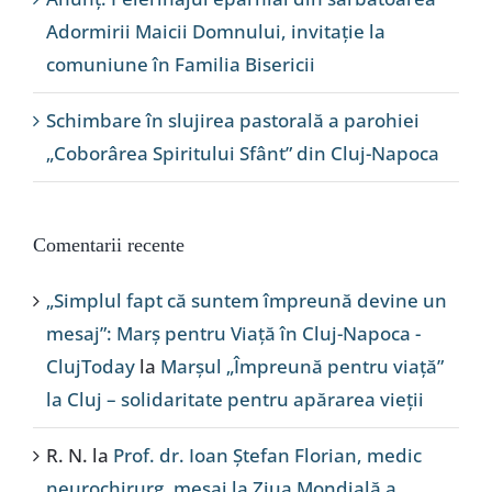
Adormirii Maicii Domnului, invitație la
comuniune în Familia Bisericii
Schimbare în slujirea pastorală a parohiei
„Coborârea Spiritului Sfânt” din Cluj-Napoca
Comentarii recente
„Simplul fapt că suntem împreună devine un
mesaj”: Marș pentru Viață în Cluj-Napoca -
ClujToday
la
Marșul „Împreună pentru viață”
la Cluj – solidaritate pentru apărarea vieții
R. N.
la
Prof. dr. Ioan Ștefan Florian, medic
neurochirurg, mesaj la Ziua Mondială a