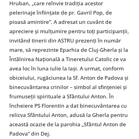
Hruban, „care reînvie tradiţia acestor
pelerinaje înfiinţate de pr. Gavril Pop, de
pioasă amintire”. A adresat un cuvânt de
apreciere şi mulţumire pentru toţi participanţii,
invitând tinerii din ASTRU prezenţi în număr
mare, să reprezinte Eparhia de Cluj-Gherla şi la
Întâlnirea Naţională a Tineretului Catolic ce va
avea loc în luna iulie la Iaşi. A urmat, conform
obiceiului, rugăciunea la Sf. Anton de Padova şi
binecuvântarea crinilor – simbol al sfinţeniei şi
frumuseţii spirituale a Sfântului Anton. În
încheiere PS Florentin a dat binecuvântarea cu
relicva Sfântului Anton, adusă la Gherla pentru
această ocazie de la parohia „Sfântul Anton de
Padova” din Dej.