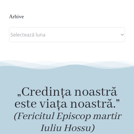
Arhive
Arhive
„Credința noastră
este viața noastră.”
(Fericitul Episcop martir
Iuliu Hossu)