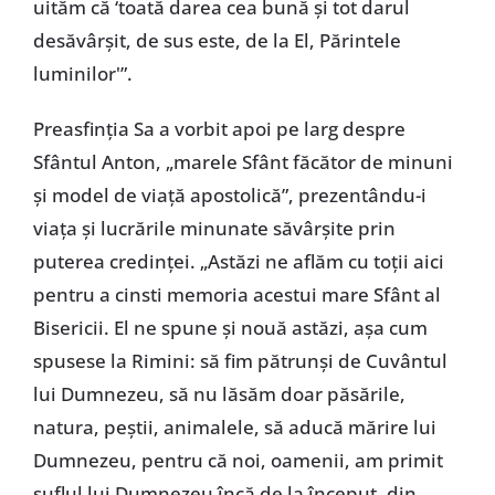
uităm că ‘toată darea cea bună şi tot darul
desăvârşit, de sus este, de la El, Părintele
luminilor'”.
Preasfinţia Sa a vorbit apoi pe larg despre
Sfântul Anton, „marele Sfânt făcător de minuni
şi model de viaţă apostolică”, prezentându-i
viaţa şi lucrările minunate săvârşite prin
puterea credinţei. „Astăzi ne aflăm cu toţii aici
pentru a cinsti memoria acestui mare Sfânt al
Bisericii. El ne spune şi nouă astăzi, aşa cum
spusese la Rimini: să fim pătrunşi de Cuvântul
lui Dumnezeu, să nu lăsăm doar păsările,
natura, peştii, animalele, să aducă mărire lui
Dumnezeu, pentru că noi, oamenii, am primit
suflul lui Dumnezeu încă de la început, din