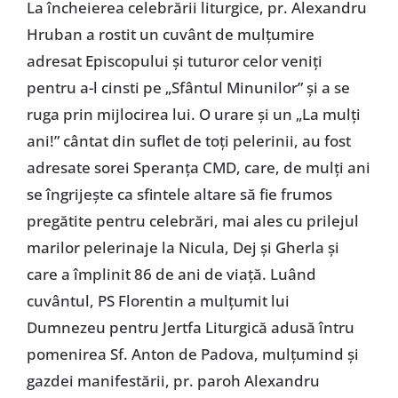
La încheierea celebrării liturgice, pr. Alexandru
Hruban a rostit un cuvânt de mulţumire
adresat Episcopului şi tuturor celor veniţi
pentru a-l cinsti pe „Sfântul Minunilor” şi a se
ruga prin mijlocirea lui. O urare şi un „La mulţi
ani!” cântat din suflet de toţi pelerinii, au fost
adresate sorei Speranţa CMD, care, de mulţi ani
se îngrijeşte ca sfintele altare să fie frumos
pregătite pentru celebrări, mai ales cu prilejul
marilor pelerinaje la Nicula, Dej şi Gherla şi
care a împlinit 86 de ani de viaţă. Luând
cuvântul, PS Florentin a mulţumit lui
Dumnezeu pentru Jertfa Liturgică adusă întru
pomenirea Sf. Anton de Padova, mulţumind şi
gazdei manifestării, pr. paroh Alexandru