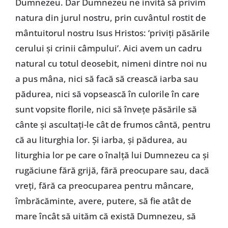
Dumnezeu. Dar Dumnezeu ne invită să privim
natura din jurul nostru, prin cuvântul rostit de
mântuitorul nostru Isus Hristos: ‘priviţi păsările
cerului şi crinii câmpului’. Aici avem un cadru
natural cu totul deosebit, nimeni dintre noi nu
a pus mâna, nici să facă să crească iarba sau
pădurea, nici să vopsească în culorile în care
sunt vopsite florile, nici să înveţe păsările să
cânte şi ascultaţi-le cât de frumos cântă, pentru
că au liturghia lor. Şi iarba, şi pădurea, au
liturghia lor pe care o înalţă lui Dumnezeu ca şi
rugăciune fără grijă, fără preocupare sau, dacă
vreţi, fără ca preocuparea pentru mâncare,
îmbrăcăminte, avere, putere, să fie atât de
mare încât să uităm că există Dumnezeu, să