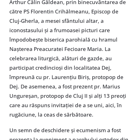
Arthur Călin Găldean, prin binecuvântarea de
către PS Florentin Crihălmeanu, Episcop de
Cluj-Gherla, a mesei sfântului altar, a
iconostasului şi a frumoasei picturi care
împodobeşte biserica parohială cu hramul
Naşterea Preacuratei Fecioare Maria. La
celebrarea liturgică, alături de gazde, au
participat credincioşi din localitatea Dej,
împreună cu pr. Laurenţiu Biriş, protopop de
Dej. De asemenea, a fost prezent pr. Marius
Ungureşan, protopop de Cluj II şi alţi 13 preoţi
care au răspuns invitaţiei de a se uni, aici, în
rugăciune, la ceas de sărbătoare.
Un semn de deschidere şi ecumenism a fost
prezenţa la eveniment a parohului ortodox din