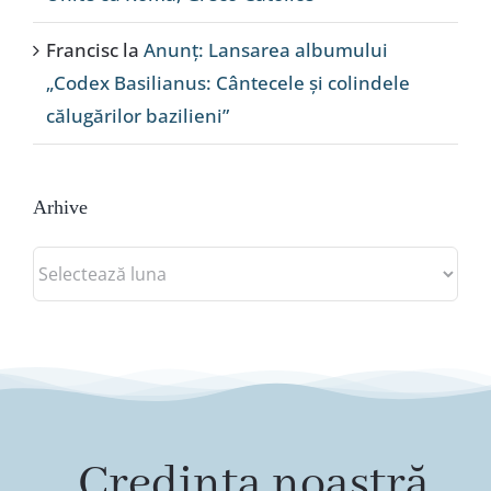
Francisc
la
Anunț: Lansarea albumului
„Codex Basilianus: Cântecele și colindele
călugărilor bazilieni”
Arhive
Arhive
„Credința noastră