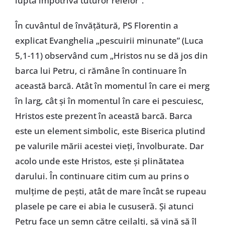
luptă împotriva tuturor relelor”.
În cuvântul de învăţătură, PS Florentin a
explicat Evanghelia „pescuirii minunate” (Luca
5,1-11) observând cum „Hristos nu se dă jos din
barca lui Petru, ci rămâne în continuare în
această barcă. Atât în momentul în care ei merg
în larg, cât şi în momentul în care ei pescuiesc,
Hristos este prezent în această barcă. Barca
este un element simbolic, este Biserica plutind
pe valurile mării acestei vieţi, învolburate. Dar
acolo unde este Hristos, este şi plinătatea
darului. În continuare citim cum au prins o
mulţime de peşti, atât de mare încât se rupeau
plasele pe care ei abia le cususeră. Şi atunci
Petru face un semn către ceilalţi, să vină să îl