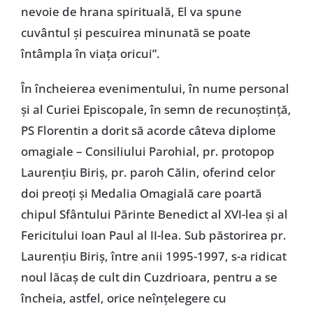
nevoie de hrana spirituală, El va spune
cuvântul şi pescuirea minunată se poate
întâmpla în viaţa oricui”.
În încheierea evenimentului, în nume personal
şi al Curiei Episcopale, în semn de recunoştinţă,
PS Florentin a dorit să acorde câteva diplome
omagiale – Consiliului Parohial, pr. protopop
Laurenţiu Biriş, pr. paroh Călin, oferind celor
doi preoţi şi Medalia Omagială care poartă
chipul Sfântului Părinte Benedict al XVI-lea şi al
Fericitului Ioan Paul al II-lea. Sub păstorirea pr.
Laurenţiu Biriş, între anii 1995-1997, s-a ridicat
noul lăcaş de cult din Cuzdrioara, pentru a se
încheia, astfel, orice neînţelegere cu