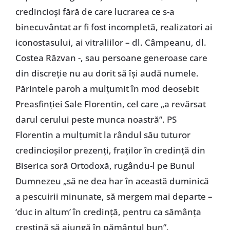
credincioşi fără de care lucrarea ce s-a
binecuvântat ar fi fost incompletă, realizatori ai
iconostasului, ai vitraliilor – dl. Câmpeanu, dl.
Costea Răzvan -, sau persoane generoase care
din discreţie nu au dorit să îşi audă numele.
Părintele paroh a mulţumit în mod deosebit
Preasfinţiei Sale Florentin, cel care „a revărsat
darul cerului peste munca noastră”. PS
Florentin a mulţumit la rândul său tuturor
credincioşilor prezenţi, fraţilor în credinţă din
Biserica soră Ortodoxă, rugându-l pe Bunul
Dumnezeu „să ne dea har în această duminică
a pescuirii minunate, să mergem mai departe –
‘duc in altum’ în credinţă, pentru ca sămânţa
creştină să ajungă în pământul bun”.