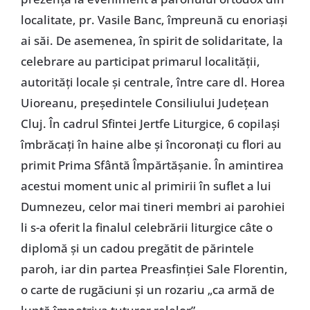
localitate, pr. Vasile Banc, împreună cu enoriaşi
ai săi. De asemenea, în spirit de solidaritate, la
celebrare au participat primarul localităţii,
autorităţi locale şi centrale, între care dl. Horea
Uioreanu, preşedintele Consiliului Judeţean
Cluj. În cadrul Sfintei Jertfe Liturgice, 6 copilaşi
îmbrăcaţi în haine albe şi încoronaţi cu flori au
primit Prima Sfântă Împărtăşanie. În amintirea
acestui moment unic al primirii în suflet a lui
Dumnezeu, celor mai tineri membri ai parohiei
li s-a oferit la finalul celebrării liturgice câte o
diplomă şi un cadou pregătit de părintele
paroh, iar din partea Preasfinţiei Sale Florentin,
o carte de rugăciuni şi un rozariu „ca armă de