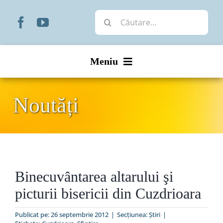
Skip
Cautare...
to
content
Meniu
Start
Noutăți
Noutăți
Prezentare
Binecuvântarea altarului şi
Organizare
picturii bisericii din Cuzdrioara
Liturgic
Publicat pe: 26 septembrie 2012
|
Secțiunea:
Ştiri
|