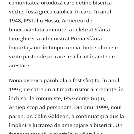
comunitatea ortodoxă care deţine biserica
veche, fostă greco-catolică, în care, în anul
1948, IPS Iuliu Hossu, Arhiereul de
binecuvântată amintire, a celebrat Sfânta
Liturghie şi a administrat Prima Sfântă
Împărtăşanie în timpul uneia dintre ultimele
vizite pastorale pe care le-a făcut înainte de
arestare.
Noua biserică parohială a fost sfinţită, în anul
1997, de către un alt mărturisitor al credinţei în
închisorile comuniste, IPS George Guţiu,
Arhiepiscop ad personam. Din anul 1999, noul
paroh, pr. Călin Găldean, a continuat şi a dus la
împlinire lucrarea de amenajare a bisericii. Un