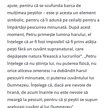
ajute, pentru că se scufunda barca de
mulţimea peştilor – este şi acesta un element
simbolic, pentru că îi adună pe ceilalţi pentru a
împărtăşi pescuirea minunată. După acest
moment, Petru primeşte lumina harului, el
înţelege că ar fi fost imposibil să fi prins atâţia
peşti fără un cuvânt supranatural, care
depăşeşte natura firească a lucrurilor”. „Petru
înţelege că nu ştiinţa lui, nu puterea fizică, nu
orice altceva omenesc i-a dobândit harul
pescuirii minunate, ci puterea cuvântului lui
Dumnezeu. Înţelege că, dacă are nevoie de
hrană, de acum înainte nu este nevoie să
meargă la pescuit, pentru că şi peştii se supun
aceluiaşi cuvânt al lui Dumnezeu”.