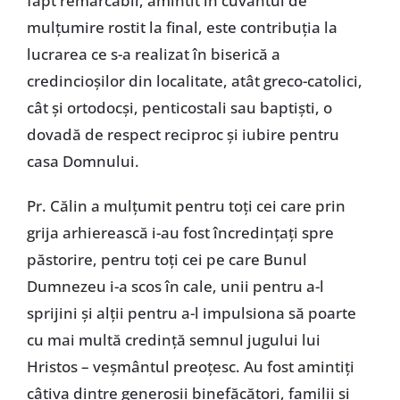
fapt remarcabil, amintit în cuvântul de
mulţumire rostit la final, este contribuţia la
lucrarea ce s-a realizat în biserică a
credincioşilor din localitate, atât greco-catolici,
cât şi ortodocşi, penticostali sau baptişti, o
dovadă de respect reciproc şi iubire pentru
casa Domnului.
Pr. Călin a mulţumit pentru toţi cei care prin
grija arhierească i-au fost încredinţaţi spre
păstorire, pentru toţi cei pe care Bunul
Dumnezeu i-a scos în cale, unii pentru a-l
sprijini şi alţii pentru a-l impulsiona să poarte
cu mai multă credinţă semnul jugului lui
Hristos – veşmântul preoţesc. Au fost amintiţi
câţiva dintre generoşii binefăcători, familii şi