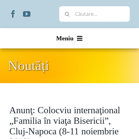
Skip
Cautare...
to
content
Meniu
Start
Noutăți
Noutăți
Prezentare
Anunţ: Colocviu internaţional
Organizare
„Familia în viaţa Bisericii”,
Liturgic
Cluj-Napoca (8-11 noiembrie