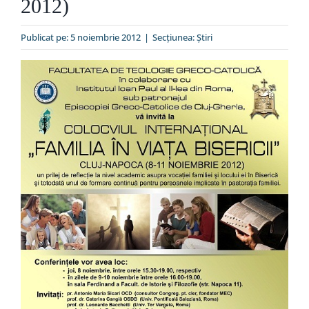
2012)
Special
Publicat pe: 5 noiembrie 2012
|
Secțiunea:
Ştiri