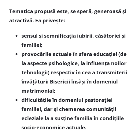
Tematica propusă este, se speră, generoasă şi
atractivă. Ea priveşte:
sensul şi semnificaţia iubirii, căsătoriei şi
familiei;
provocările actuale în sfera educaţiei (de
la aspecte psihologice, la influenţa noilor
tehnologii) respectiv în cea a transmiterii
învăţăturii Bisericii însăşi în domeniul
matrimonial;
dificultăţile în domeniul pastoraţiei
familiei, dar şi chemarea comunităţii
ecleziale la a susţine familia în condiţiile
socio-economice actuale.