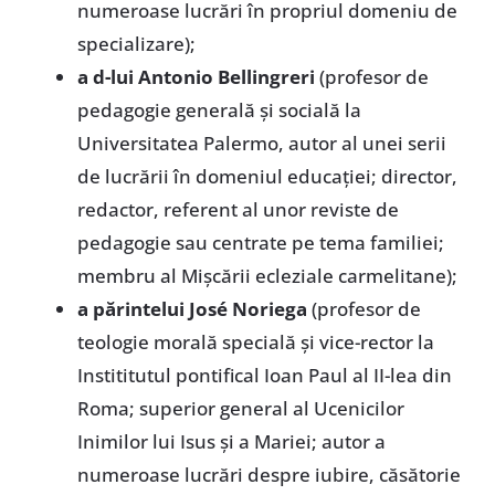
numeroase lucrări în propriul domeniu de
specializare);
a d-lui Antonio Bellingreri
(profesor de
pedagogie generală şi socială la
Universitatea Palermo, autor al unei serii
de lucrării în domeniul educaţiei; director,
redactor, referent al unor reviste de
pedagogie sau centrate pe tema familiei;
membru al Mişcării ecleziale carmelitane);
a părintelui José Noriega
(profesor de
teologie morală specială şi vice-rector la
Instititutul pontifical Ioan Paul al II-lea din
Roma; superior general al Ucenicilor
Inimilor lui Isus şi a Mariei; autor a
numeroase lucrări despre iubire, căsătorie