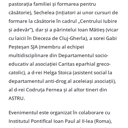
pastoraţia familiei şi formarea pentru
căsătorie), Sechelea (inţiatori ai unor cursuri de
formare la căsătorie în cadrul „Centrului Iubire
şi adevăr”), dar şi a părintelui Ioan Mătieş (vicar
cu laicii în Dieceza de Cluj-Gherla), a sorei Gabi
Peşteşan SJA (membru al echipei
multidisciplinare din Departamentul socio-
educativ al asociaţiei Caritas eparhial greco-
catolic), a d-rei Helga Stoica (asistent social la
departamentul anti-drog al aceleiaşi asociaţii),
al d-rei Codruţa Fernea şi al altor tineri din
ASTRU.
Evenimentul este organizat în colaborare cu
Institutul Pontifical Ioan Paul al II-lea (Roma),