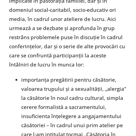
implicate în pastoraţia familiei, dar şi în
domeniul social-caritabil, socio-educativ ori
media, în cadrul unor ateliere de lucru. Aici
urmează a se dezbate şi aprofunda în grup
restrâns problemele puse în discuţie în cadrul
conferinţelor, dar şi o serie de alte provocări cu
care se confruntă participanţii la aceste
întâlniri de lucru în munca lor:
importanţa pregătirii pentru căsătorie,
valoarea trupului şi a sexualităţii, „alergia”
la căsătorie în noul cadru cultural, simpla
cerere formalistă a sacramentului,
insuficienta înţelegere a angajamentului
căsătoriei – în cadrul unui prim atelier pe
care l-am intitulat tocmai „Căsătoria în