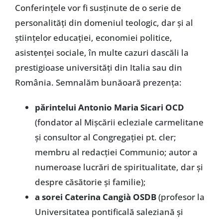
Conferinţele vor fi susţinute de o serie de
personalităţi din domeniul teologic, dar şi al
ştiinţelor educaţiei, economiei politice,
asistenţei sociale, în multe cazuri dascăli la
prestigioase universităţi din Italia sau din
România. Semnalăm bunăoară prezenţa:
părintelui Antonio Maria Sicari OCD
(fondator al Mişcării ecleziale carmelitane
şi consultor al Congregaţiei pt. cler;
membru al redacţiei Communio; autor a
numeroase lucrări de spiritualitate, dar şi
despre căsătorie şi familie);
a sorei Caterina Cangià OSDB
(profesor la
Universitatea pontificală saleziană şi