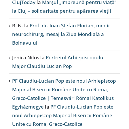
ClujToday
la
Marșul „Împreună pentru viață”
la Cluj – solidaritate pentru apărarea vieții
R. N.
la
Prof. dr. Ioan Ștefan Florian, medic
neurochirurg, mesaj la Ziua Mondială a
Bolnavului
Jenica Nilos
la
Portretul Arhiepiscopului
Major Claudiu Lucian Pop
PF Claudiu-Lucian Pop este noul Arhiepiscop
Major al Bisericii Române Unite cu Roma,
Greco-Catolice | Temesvári Római Katolikus
Egyházmegye
la
PF Claudiu-Lucian Pop este
noul Arhiepiscop Major al Bisericii Române
Unite cu Roma, Greco-Catolice