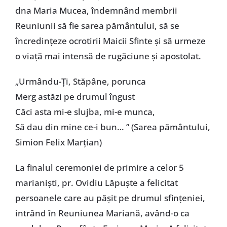
dna Maria Mucea, îndemnând membrii
Reuniunii să fie sarea pământului, să se
încredinţeze ocrotirii Maicii Sfinte şi să urmeze
o viaţă mai intensă de rugăciune şi apostolat.
„Urmându-Ţi, Stăpâne, porunca
Merg astăzi pe drumul îngust
Căci asta mi-e slujba, mi-e munca,
Să dau din mine ce-i bun… ” (Sarea pământului,
Simion Felix Marţian)
La finalul ceremoniei de primire a celor 5
marianişti, pr. Ovidiu Lăpuşte a felicitat
persoanele care au păşit pe drumul sfinţeniei,
intrând în Reuniunea Mariană, având-o ca