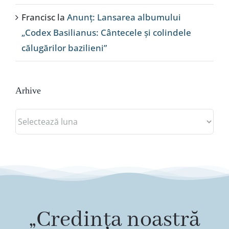
Francisc
la
Anunț: Lansarea albumului
„Codex Basilianus: Cântecele și colindele
călugărilor bazilieni”
Arhive
Arhive
„Credința noastră