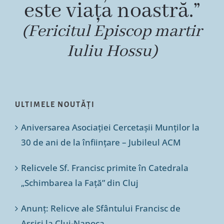
este viața noastră.”
(Fericitul Episcop martir
Iuliu Hossu)
ULTIMELE NOUTĂȚI
Aniversarea Asociației Cercetașii Munților la
30 de ani de la înființare – Jubileul ACM
Relicvele Sf. Francisc primite în Catedrala
„Schimbarea la Față” din Cluj
Anunț: Relicve ale Sfântului Francisc de
Assisi la Cluj-Napoca