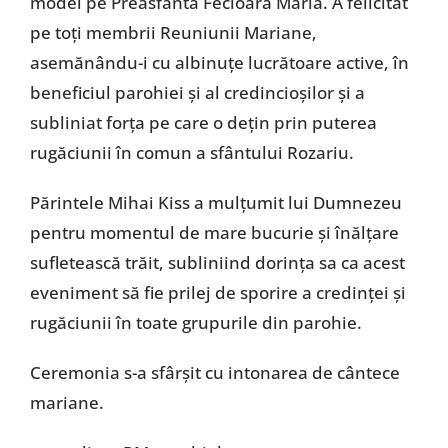
model pe Preasfânta Fecioara Maria. A felicitat
pe toţi membrii Reuniunii Mariane,
asemănându-i cu albinuţe lucrătoare active, în
beneficiul parohiei şi al credincioşilor şi a
subliniat forţa pe care o deţin prin puterea
rugăciunii în comun a sfântului Rozariu.
Părintele Mihai Kiss a mulţumit lui Dumnezeu
pentru momentul de mare bucurie şi înălţare
sufletească trăit, subliniind dorinţa sa ca acest
eveniment să fie prilej de sporire a credinţei şi
rugăciunii în toate grupurile din parohie.
Ceremonia s-a sfârşit cu intonarea de cântece
mariane.