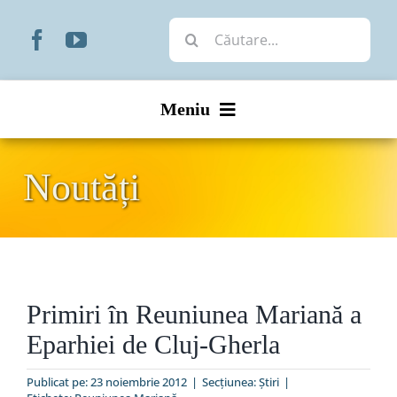
Skip
Cautare...
to
content
Meniu
Start
Noutăți
Noutăți
Prezentare
Primiri în Reuniunea Mariană a
Organizare
Eparhiei de Cluj-Gherla
Liturgic
Publicat pe: 23 noiembrie 2012
|
Secțiunea:
Ştiri
|