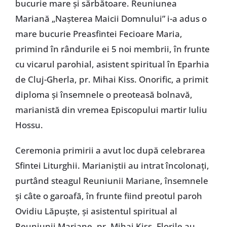
bucurie mare şi sărbătoare. Reuniunea
Mariană „Naşterea Maicii Domnului” i-a adus o
mare bucurie Preasfintei Fecioare Maria,
primind în rândurile ei 5 noi membrii, în frunte
cu vicarul parohial, asistent spiritual în Eparhia
de Cluj-Gherla, pr. Mihai Kiss. Onorific, a primit
diploma şi însemnele o preoteasă bolnavă,
marianistă din vremea Episcopului martir Iuliu
Hossu.
Ceremonia primirii a avut loc după celebrarea
Sfintei Liturghii. Marianiştii au intrat încolonaţi,
purtând steagul Reuniunii Mariane, însemnele
şi câte o garoafă, în frunte fiind preotul paroh
Ovidiu Lăpuşte, şi asistentul spiritual al
Reuniunii Mariane, pr. Mihai Kiss. Florile au