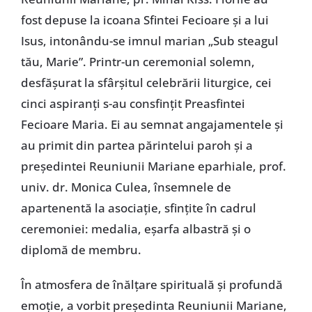
fost depuse la icoana Sfintei Fecioare şi a lui
Isus, intonându-se imnul marian „Sub steagul
tău, Marie”. Printr-un ceremonial solemn,
desfăşurat la sfârşitul celebrării liturgice, cei
cinci aspiranţi s-au consfinţit Preasfintei
Fecioare Maria. Ei au semnat angajamentele şi
au primit din partea părintelui paroh şi a
preşedintei Reuniunii Mariane eparhiale, prof.
univ. dr. Monica Culea, însemnele de
apartenentă la asociaţie, sfinţite în cadrul
ceremoniei: medalia, eşarfa albastră şi o
diplomă de membru.
În atmosfera de înălţare spirituală şi profundă
emoţie, a vorbit preşedinta Reuniunii Mariane,