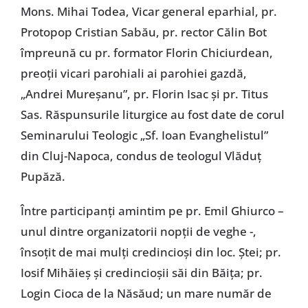
Mons. Mihai Todea, Vicar general eparhial, pr.
Protopop Cristian Sabău, pr. rector Călin Bot
împreună cu pr. formator Florin Chiciurdean,
preoţii vicari parohiali ai parohiei gazdă,
„Andrei Mureşanu”, pr. Florin Isac şi pr. Titus
Sas. Răspunsurile liturgice au fost date de corul
Seminarului Teologic „Sf. Ioan Evanghelistul”
din Cluj-Napoca, condus de teologul Vlăduţ
Pupăză.
Între participanţi amintim pe pr. Emil Ghiurco –
unul dintre organizatorii nopţii de veghe -,
însoţit de mai mulţi credincioşi din loc. Ştei; pr.
Iosif Mihăieş şi credincioşii săi din Băiţa; pr.
Login Cioca de la Năsăud; un mare număr de