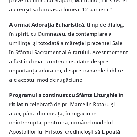
prezenţa unicului Stăpân, Mântuitor, Hristos, ei
au reuşit să biruiască lumea: 12 oameni!”
A urmat Adoraţia Euharistică
, timp de dialog,
în spirit, cu Dumnezeu, de contemplare a
umilinţei şi totodată a măreţiei prezenţei Sale
în Sfântul Sacrament al Altarului. Acest moment
a fost încheiat printr-o meditaţie despre
importanţa adoraţiei, despre izvoarele biblice
ale acestui mod de rugăciune.
Programul a continuat cu Sfânta Liturghie în
rit latin
celebrată de pr. Marcelin Rotaru şi
apoi, până dimineaţă, în rugăciune
neîntreruptă, pentru ca, urmând modelul
Apostolilor lui Hristos, credincioşii să-L poată