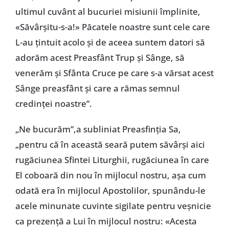
ultimul cuvânt al bucuriei misiunii împlinite,
«Săvârşitu-s-a!» Păcatele noastre sunt cele care
L-au ţintuit acolo şi de aceea suntem datori să
adorăm acest Preasfânt Trup şi Sânge, să
venerăm şi Sfânta Cruce pe care s-a vărsat acest
Sânge preasfânt şi care a rămas semnul
credinţei noastre”.
„Ne bucurăm”,a subliniat Preasfinţia Sa,
„pentru că în această seară putem săvârşi aici
rugăciunea Sfintei Liturghii, rugăciunea în care
El coboară din nou în mijlocul nostru, aşa cum
odată era în mijlocul Apostolilor, spunându-le
acele minunate cuvinte sigilate pentru veşnicie
ca prezenţă a Lui în mijlocul nostru: «Acesta