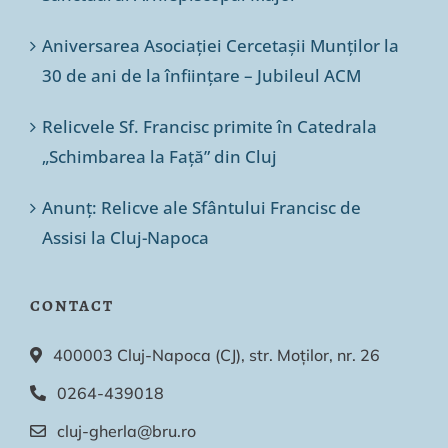
Aniversarea Asociației Cercetașii Munților la
30 de ani de la înființare – Jubileul ACM
Relicvele Sf. Francisc primite în Catedrala
„Schimbarea la Față” din Cluj
Anunț: Relicve ale Sfântului Francisc de
Assisi la Cluj-Napoca
CONTACT
400003 Cluj-Napoca (CJ), str. Moților, nr. 26
0264-439018
cluj-gherla@bru.ro