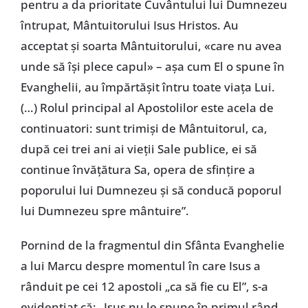
pentru a da prioritate Cuvântului lui Dumnezeu
întrupat, Mântuitorului Isus Hristos. Au
acceptat şi soarta Mântuitorului, «care nu avea
unde să îşi plece capul» – aşa cum El o spune în
Evanghelii, au împărtăşit întru toate viaţa Lui.
(…) Rolul principal al Apostolilor este acela de
continuatori: sunt trimişi de Mântuitorul, ca,
după cei trei ani ai vieţii Sale publice, ei să
continue învăţătura Sa, opera de sfinţire a
poporului lui Dumnezeu şi să conducă poporul
lui Dumnezeu spre mântuire”.
Pornind de la fragmentul din Sfânta Evanghelie
a lui Marcu despre momentul în care Isus a
rânduit pe cei 12 apostoli „ca să fie cu El”, s-a
evidenţiat că: „Isus nu le spune în primul rând,