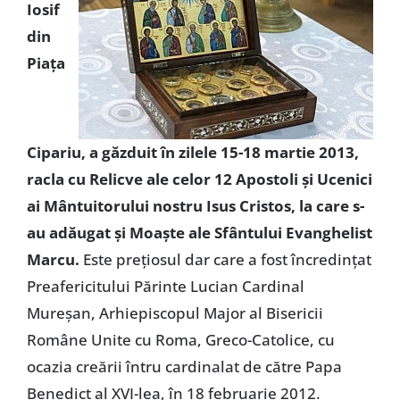
Iosif
din
Piaţa
Cipariu, a găzduit în zilele 15-18 martie 2013,
racla cu Relicve ale celor 12 Apostoli şi Ucenici
ai Mântuitorului nostru Isus Cristos, la care s-
au adăugat şi Moaşte ale Sfântului Evanghelist
Marcu.
Este preţiosul dar care a fost încredinţat
Preafericitului Părinte Lucian Cardinal
Mureşan, Arhiepiscopul Major al Bisericii
Române Unite cu Roma, Greco-Catolice, cu
ocazia creării întru cardinalat de către Papa
Benedict al XVI-lea, în 18 februarie 2012.