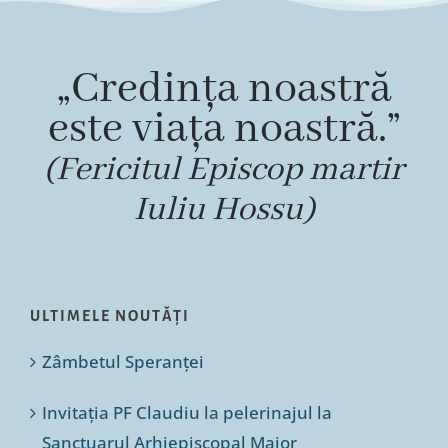
„Credința noastră
este viața noastră.”
(Fericitul Episcop martir
Iuliu Hossu)
ULTIMELE NOUTĂȚI
Zâmbetul Speranței
Invitația PF Claudiu la pelerinajul la
Sanctuarul Arhiepiscopal Major