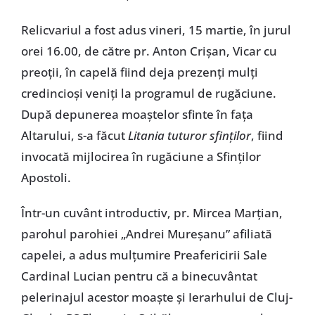
Relicvariul a fost adus vineri, 15 martie, în jurul
orei 16.00, de către pr. Anton Crişan, Vicar cu
preoţii, în capelă fiind deja prezenţi mulţi
credincioşi veniţi la programul de rugăciune.
După depunerea moaştelor sfinte în faţa
Altarului, s-a făcut
Litania tuturor sfinţilor
, fiind
invocată mijlocirea în rugăciune a Sfinţilor
Apostoli.
Într-un cuvânt introductiv, pr. Mircea Marţian,
parohul parohiei „Andrei Mureşanu” afiliată
capelei, a adus mulţumire Preafericirii Sale
Cardinal Lucian pentru că a binecuvântat
pelerinajul acestor moaşte şi Ierarhului de Cluj-