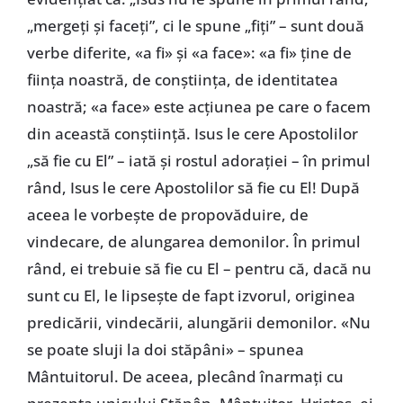
„mergeţi şi faceţi”, ci le spune „fiţi” – sunt două
verbe diferite, «a fi» şi «a face»: «a fi» ţine de
fiinţa noastră, de conştiinţa, de identitatea
noastră; «a face» este acţiunea pe care o facem
din această conştiinţă. Isus le cere Apostolilor
„să fie cu El” – iată şi rostul adoraţiei – în primul
rând, Isus le cere Apostolilor să fie cu El! După
aceea le vorbeşte de propovăduire, de
vindecare, de alungarea demonilor. În primul
rând, ei trebuie să fie cu El – pentru că, dacă nu
sunt cu El, le lipseşte de fapt izvorul, originea
predicării, vindecării, alungării demonilor. «Nu
se poate sluji la doi stăpâni» – spunea
Mântuitorul. De aceea, plecând înarmaţi cu