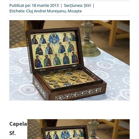
Publicat pe: 18 martie 2013
|
Secțiunea:
Ştiri
|
Special
Etichete:
Cluj Andrei Mureşanu
,
Moaşte
Capela
Sf.