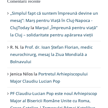
Comentarii recente
„Simplul fapt că suntem împreună devine un
mesaj”: Marș pentru Viață în Cluj-Napoca -
ClujToday
la
Marșul „Împreună pentru viață”
la Cluj – solidaritate pentru apărarea vieții
R. N.
la
Prof. dr. Ioan Ștefan Florian, medic
neurochirurg, mesaj la Ziua Mondială a
Bolnavului
Jenica Nilos
la
Portretul Arhiepiscopului
Major Claudiu Lucian Pop
PF Claudiu-Lucian Pop este noul Arhiepiscop
Major al Bisericii Române Unite cu Roma,
Greco-Catolice | Temesvári Római Katolikus