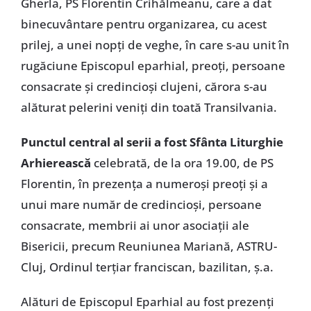
Gherla, PS Florentin Crihălmeanu, care a dat
binecuvântare pentru organizarea, cu acest
prilej, a unei nopţi de veghe, în care s-au unit în
rugăciune Episcopul eparhial, preoţi, persoane
consacrate şi credincioşi clujeni, cărora s-au
alăturat pelerini veniţi din toată Transilvania.
Punctul central al serii a fost Sfânta Liturghie
Arhierească
celebrată, de la ora 19.00, de PS
Florentin, în prezenţa a numeroşi preoţi şi a
unui mare număr de credincioşi, persoane
consacrate, membrii ai unor asociaţii ale
Bisericii, precum Reuniunea Mariană, ASTRU-
Cluj, Ordinul terţiar franciscan, bazilitan, ş.a.
Alături de Episcopul Eparhial au fost prezenţi