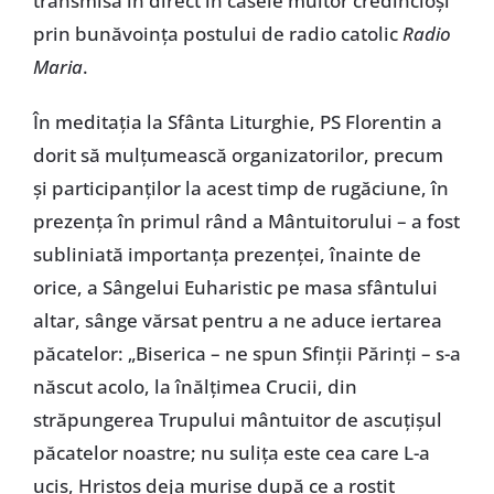
transmisă în direct în casele multor credincioşi
prin bunăvoinţa postului de radio catolic
Radio
Maria
.
În meditaţia la Sfânta Liturghie, PS Florentin a
dorit să mulţumească organizatorilor, precum
şi participanţilor la acest timp de rugăciune, în
prezenţa în primul rând a Mântuitorului – a fost
subliniată importanţa prezenţei, înainte de
orice, a Sângelui Euharistic pe masa sfântului
altar, sânge vărsat pentru a ne aduce iertarea
păcatelor: „Biserica – ne spun Sfinţii Părinţi – s-a
născut acolo, la înălţimea Crucii, din
străpungerea Trupului mântuitor de ascuţişul
păcatelor noastre; nu suliţa este cea care L-a
ucis, Hristos deja murise după ce a rostit