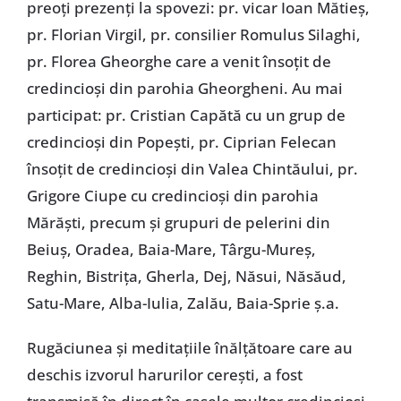
preoţi prezenţi la spovezi: pr. vicar Ioan Mătieş,
pr. Florian Virgil, pr. consilier Romulus Silaghi,
pr. Florea Gheorghe care a venit însoţit de
credincioşi din parohia Gheorgheni. Au mai
participat: pr. Cristian Capătă cu un grup de
credincioşi din Popeşti, pr. Ciprian Felecan
însoţit de credincioşi din Valea Chintăului, pr.
Grigore Ciupe cu credincioşi din parohia
Mărăşti, precum şi grupuri de pelerini din
Beiuş, Oradea, Baia-Mare, Târgu-Mureş,
Reghin, Bistriţa, Gherla, Dej, Năsui, Năsăud,
Satu-Mare, Alba-Iulia, Zalău, Baia-Sprie ş.a.
Rugăciunea şi meditaţiile înălţătoare care au
deschis izvorul harurilor cereşti, a fost