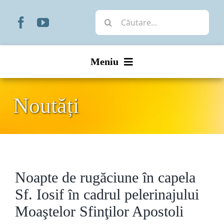
Skip
Cautare...
to
content
Meniu
Start
Noutăți
Noutăți
Prezentare
Noapte de rugăciune în capela
Organizare
Sf. Iosif în cadrul pelerinajului
Liturgic
Moaştelor Sfinţilor Apostoli