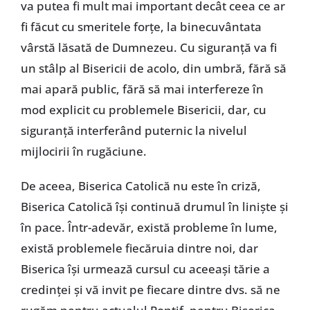
va putea fi mult mai important decât ceea ce ar
fi făcut cu smeritele forţe, la binecuvântata
vârstă lăsată de Dumnezeu. Cu siguranţă va fi
un stâlp al Bisericii de acolo, din umbră, fără să
mai apară public, fără să mai interfereze în
mod explicit cu problemele Bisericii, dar, cu
siguranţă interferând puternic la nivelul
mijlocirii în rugăciune.
De aceea, Biserica Catolică nu este în criză,
Biserica Catolică îşi continuă drumul în linişte şi
în pace. Într-adevăr, există probleme în lume,
există problemele fiecăruia dintre noi, dar
Biserica îşi urmează cursul cu aceeaşi tărie a
credinţei şi vă invit pe fiecare dintre dvs. să ne