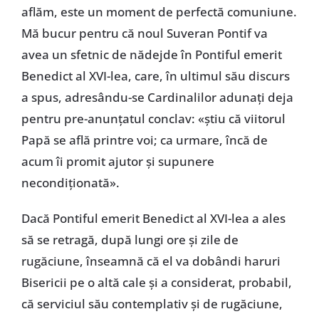
aflăm, este un moment de perfectă comuniune.
Mă bucur pentru că noul Suveran Pontif va
avea un sfetnic de nădejde în Pontiful emerit
Benedict al XVI-lea, care, în ultimul său discurs
a spus, adresându-se Cardinalilor adunaţi deja
pentru pre-anunţatul conclav: «ştiu că viitorul
Papă se află printre voi; ca urmare, încă de
acum îi promit ajutor şi supunere
necondiţionată».
Dacă Pontiful emerit Benedict al XVI-lea a ales
să se retragă, după lungi ore şi zile de
rugăciune, înseamnă că el va dobândi haruri
Bisericii pe o altă cale şi a considerat, probabil,
că serviciul său contemplativ şi de rugăciune,