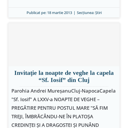
Publicat pe: 18 martie 2013
|
Secțiunea:
Ştiri
Invitaţie la noapte de veghe la capela
“Sf. Iosif” din Cluj
Parohia Andrei MureşanuCluj-NapocaCapela
"Sf. Iosif" A LXXV-a NOAPTE DE VEGHE –
PREGĂTIRE PENTRU POSTUL MARE "SĂ FIM
TREJI, ÎMBRĂCÂNDU-NE ÎN PLATOŞA
CREDINŢEI ŞI A DRAGOSTEI ŞI PUNÂND