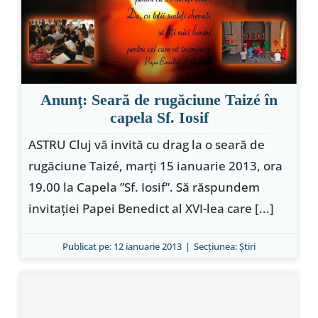
Anunţ: Seară de rugăciune Taizé în
capela Sf. Iosif
ASTRU Cluj vă invită cu drag la o seară de
rugăciune Taizé, marți 15 ianuarie 2013, ora
19.00 la Capela ”Sf. Iosif”. Să răspundem
invitației Papei Benedict al XVI-lea care [...]
Publicat pe: 12 ianuarie 2013
|
Secțiunea:
Ştiri