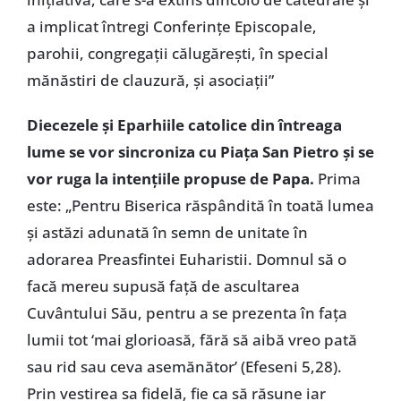
a implicat întregi Conferinţe Episcopale,
parohii, congregaţii călugăreşti, în special
mănăstiri de clauzură, şi asociaţii”
Diecezele şi Eparhiile catolice din întreaga
lume se vor sincroniza cu Piaţa San Pietro şi se
vor ruga la intenţiile propuse de Papa.
Prima
este: „Pentru Biserica răspândită în toată lumea
şi astăzi adunată în semn de unitate în
adorarea Preasfintei Euharistii. Domnul să o
facă mereu supusă faţă de ascultarea
Cuvântului Său, pentru a se prezenta în faţa
lumii tot ‘mai glorioasă, fără să aibă vreo pată
sau rid sau ceva asemănător’ (Efeseni 5,28).
Prin vestirea sa fidelă, fie ca să răsune iar