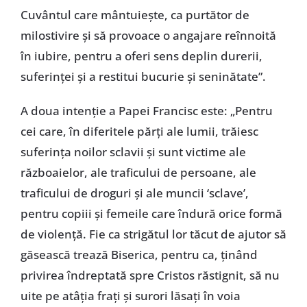
Cuvântul care mântuieşte, ca purtător de
milostivire şi să provoace o angajare reînnoită
în iubire, pentru a oferi sens deplin durerii,
suferinţei şi a restitui bucurie şi seninătate”.
A doua intenţie a Papei Francisc este: „Pentru
cei care, în diferitele părţi ale lumii, trăiesc
suferinţa noilor sclavii şi sunt victime ale
războaielor, ale traficului de persoane, ale
traficului de droguri şi ale muncii ‘sclave’,
pentru copiii şi femeile care îndură orice formă
de violenţă. Fie ca strigătul lor tăcut de ajutor să
găsească trează Biserica, pentru ca, ţinând
privirea îndreptată spre Cristos răstignit, să nu
uite pe atâţia fraţi şi surori lăsaţi în voia