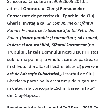
Scrisoarea Circulară nr. 909/28.05.2013, a
adresat
Onoratului Cler şi Persoanelor
Consacrate de pe teritoriul Eparhiei de Cluj-
Gherla
, invitaţia ca, „
în comuniune cu Sfântul
Părinte Francisc de la Biserica Sfântul Petru din
Roma,
fiecare parohie şi comunitate, să expună,
la data şi ora stabilită, Sfântul Sacrament
(nn.
Trupul şi Sângele Domnului nostru Isus Hristos
sub forma pâinii şi a vinului, care se păstrează
în chivotul din altarul fiecărei biserici)
pentru o
oră de Adoraţie Euharistică
„. Ierarhul de Cluj-
Gherla va participa la acest timp de rugăciune
în Catedrala Episcopală „Schimbarea la Faţă”
din Cluj-Napoca.
Evenimentul a fost anunţat în 28 mai 2013, în