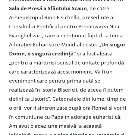
Sala de Presă a Sfântului Scaun
, de către
Arhiepiscopul Rino Fisichella, preşedinte al
Consiliului Pontifical pentru Promovarea Noii
Evanghelizări, care a menţionat faptul că tema
Adoraţiei Euharistice Mondiale este:
„Un singur
Domn, o singură credinţă”
şi a fost aleasă
„pentru a mărturisi sensul de unitate profundă
care caracterizează acest moment. Va fi un
eveniment care pentru prima dată se
realizează în istoria Bisericii, de aceea îl putem
defini ca „istoric”. Catedralele din lume, timp de
o oră, vor fi sincronizate după ora Romei şi vor fi
în comuniune cu Papa în adoraţie euharistică.
Am avut o adeziune masivă la această
iniţiativă, care s-a extins dincolo de catedrale şi