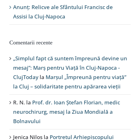
Anunț: Relicve ale Sfântului Francisc de
Assisi la Cluj-Napoca
Comentarii recente
„Simplul fapt că suntem împreună devine un
mesaj”: Marș pentru Viață în Cluj-Napoca -
ClujToday
la
Marșul „Împreună pentru viață”
la Cluj – solidaritate pentru apărarea vieții
R. N.
la
Prof. dr. Ioan Ștefan Florian, medic
neurochirurg, mesaj la Ziua Mondială a
Bolnavului
Jenica Nilos
la
Portretul Arhiepiscopului