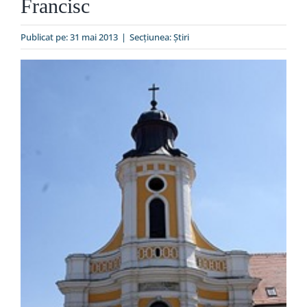
Francisc
Special
Publicat pe: 31 mai 2013
|
Secțiunea:
Ştiri