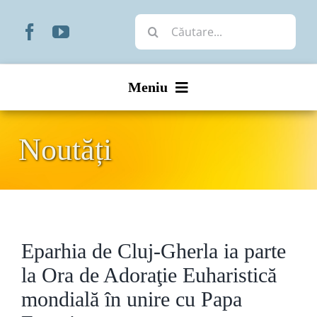
Skip
Cautare...
to
content
Meniu
Start
Noutăți
Noutăți
Prezentare
Eparhia de Cluj-Gherla ia parte
Organizare
la Ora de Adoraţie Euharistică
Liturgic
mondială în unire cu Papa