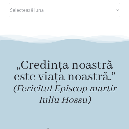
Arhive
„Credința noastră
este viața noastră.”
(Fericitul Episcop martir
Iuliu Hossu)