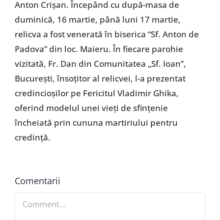
Anton Crişan. Începând cu după-masa de
duminică, 16 martie, până luni 17 martie,
relicva a fost venerată în biserica “Sf. Anton de
Padova” din loc. Maieru. În fiecare parohie
vizitată, Fr. Dan din Comunitatea „Sf. Ioan”,
Bucureşti, însoţitor al relicvei, l-a prezentat
credincioşilor pe Fericitul Vladimir Ghika,
oferind modelul unei vieţi de sfinţenie
încheiată prin cununa martiriului pentru
credinţă.
Comentarii
Comment