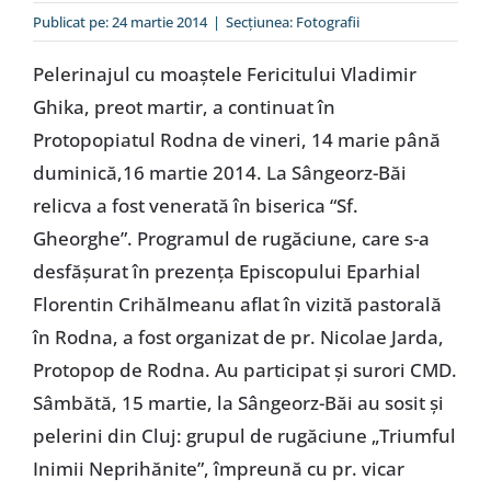
Special
Publicat pe: 24 martie 2014
|
Secțiunea:
Fotografii
Pelerinajul cu moaştele Fericitului Vladimir
Ghika, preot martir, a continuat în
Protopopiatul Rodna de vineri, 14 marie până
duminică,16 martie 2014. La Sângeorz-Băi
relicva a fost venerată în biserica “Sf.
Gheorghe”. Programul de rugăciune, care s-a
desfăşurat în prezenţa Episcopului Eparhial
Florentin Crihălmeanu aflat în vizită pastorală
în Rodna, a fost organizat de pr. Nicolae Jarda,
Protopop de Rodna. Au participat şi surori CMD.
Sâmbătă, 15 martie, la Sângeorz-Băi au sosit şi
pelerini din Cluj: grupul de rugăciune „Triumful
Inimii Neprihănite”, împreună cu pr. vicar