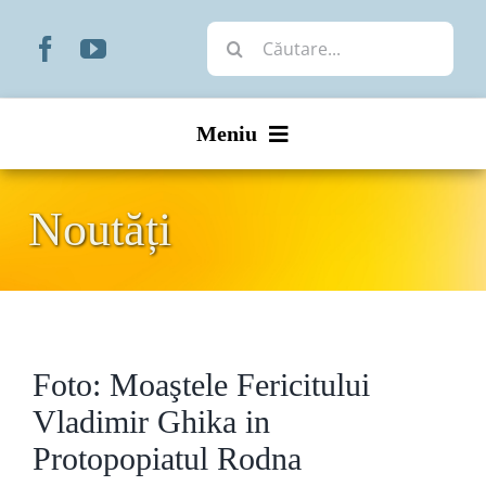
Skip
Cautare...
to
content
Meniu
Start
Noutăți
Noutăți
Prezentare
Foto: Moaştele Fericitului
Organizare
Vladimir Ghika in
Liturgic
Protopopiatul Rodna