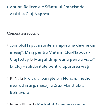
Anunț: Relicve ale Sfântului Francisc de
Assisi la Cluj-Napoca
Comentarii recente
„Simplul fapt că suntem împreună devine un
mesaj”: Marș pentru Viață în Cluj-Napoca -
ClujToday
la
Marșul „Împreună pentru viață”
la Cluj – solidaritate pentru apărarea vieții
R. N.
la
Prof. dr. Ioan Ștefan Florian, medic
neurochirurg, mesaj la Ziua Mondială a
Bolnavului
Jenica Nilos
la
Portretul Arhiepiscopului