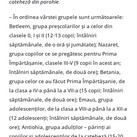
cateheză din parohie.
– În ordinea vârstei grupele sunt următoarele:
Betleem, grupa preşcolarilor şi a celor din
clasele 0, I şi II (12-13 copii; întâlniri
săptămânale, de o oră şi jumătate); Nazaret,
grupa copiilor ce se pregătesc pentru Prima
Împărtăşanie, clasele III-V (9 copii în acest an;
întâlniri săptămânale, de două ore); Betania,
grupa celor ce au făcut Prima Împărtăşanie, de
la clasa a IV-a până la a VII-a (15 copii; întâlniri
săptămânale, de două ore); Emaus, grupa
adolescenţilor, de la clasa a VIII-a până la a XII-a
(12 adolescenţi; întâlniri săptămânale, de două
ore); Antiohia, grupa adulţilor – părinţi ai
copiilor şi adolescenţilor de la cateheză (15-20