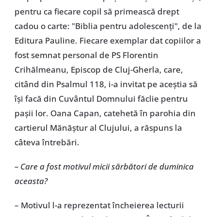
pentru ca fiecare copil să primească drept
cadou o carte: "Biblia pentru adolescenţi", de la
Editura Pauline. Fiecare exemplar dat copiilor a
fost semnat personal de PS Florentin
Crihălmeanu, Episcop de Cluj-Gherla, care,
citând din Psalmul 118, i-a invitat pe aceştia să
îşi facă din Cuvântul Domnului făclie pentru
paşii lor. Oana Capan, catehetă în parohia din
cartierul Mănăştur al Clujului, a răspuns la
câteva întrebări.
– Care a fost motivul micii sărbători de duminica
aceasta?
– Motivul l-a reprezentat încheierea lecturii