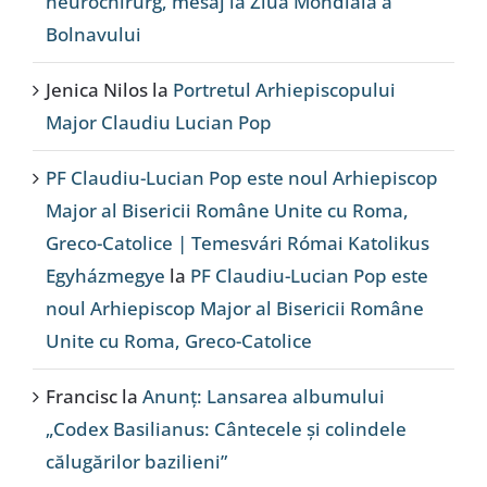
neurochirurg, mesaj la Ziua Mondială a
Bolnavului
Jenica Nilos
la
Portretul Arhiepiscopului
Major Claudiu Lucian Pop
PF Claudiu-Lucian Pop este noul Arhiepiscop
Major al Bisericii Române Unite cu Roma,
Greco-Catolice | Temesvári Római Katolikus
Egyházmegye
la
PF Claudiu-Lucian Pop este
noul Arhiepiscop Major al Bisericii Române
Unite cu Roma, Greco-Catolice
Francisc
la
Anunț: Lansarea albumului
„Codex Basilianus: Cântecele și colindele
călugărilor bazilieni”