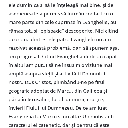
ele duminica şi să le înţeleagă mai bine, şi de
asemenea le-a permis să intre în contact cu o
mare parte din cele cuprinse în Evanghelie, au
rămas totuşi "episoade" descoperite. Nici citind
doar una dintre cele patru Evanghelii nu am
rezolvat această problemă, dar, să spunem aşa,
am progresat. Citind Evanghelia dintr-un capăt
în altul am putut să ne însuşim o viziune mai
amplă asupra vieţii şi activităţii Domnului
nostru Isus Cristos, plimbându-ne pe firul
geografic adoptat de Marcu, din Galileea şi
până în Ierusalim, locul pătimirii, morţii şi
învierii Fiului lui Dumnezeu. De ce am luat
Evanghelia lui Marcu şi nu alta? Un motiv ar fi
caracterul ei catehetic, dar şi pentru că este