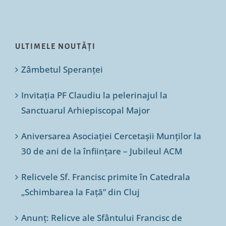
ULTIMELE NOUTĂȚI
Zâmbetul Speranței
Invitația PF Claudiu la pelerinajul la
Sanctuarul Arhiepiscopal Major
Aniversarea Asociației Cercetașii Munților la
30 de ani de la înființare – Jubileul ACM
Relicvele Sf. Francisc primite în Catedrala
„Schimbarea la Față” din Cluj
Anunț: Relicve ale Sfântului Francisc de