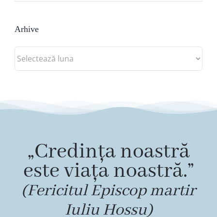
Arhive
Arhive
„Credința noastră
este viața noastră.”
(Fericitul Episcop martir
Iuliu Hossu)