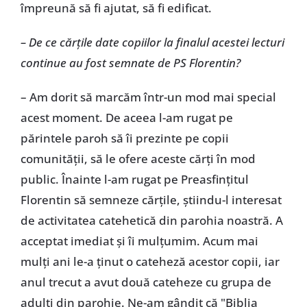
împreună să fi ajutat, să fi edificat.
– De ce cărţile date copiilor la finalul acestei lecturi
continue au fost semnate de PS Florentin?
– Am dorit să marcăm într-un mod mai special
acest moment. De aceea l-am rugat pe
părintele paroh să îi prezinte pe copii
comunităţii, să le ofere aceste cărţi în mod
public. Înainte l-am rugat pe Preasfinţitul
Florentin să semneze cărţile, ştiindu-l interesat
de activitatea catehetică din parohia noastră. A
acceptat imediat şi îi mulţumim. Acum mai
mulţi ani le-a ţinut o cateheză acestor copii, iar
anul trecut a avut două cateheze cu grupa de
adulţi din parohie. Ne-am gândit că "Biblia