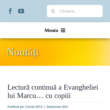
Skip
Cautare...
to
content
Meniu
Start
Noutăți
Noutăți
Prezentare
Lectură continuă a Evangheliei
Organizare
lui Marcu… cu copiii
Liturgic
Publicat pe: 2 iunie 2014
|
Secțiunea:
Ştiri