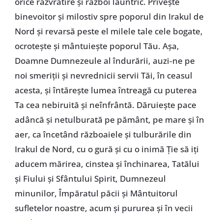
orice răzvrătire şi război lăuntric. Priveşte
binevoitor şi milostiv spre poporul din Irakul de
Nord şi revarsă peste el milele tale cele bogate,
ocroteşte şi mântuieşte poporul Tău. Aşa,
Doamne Dumnezeule al îndurării, auzi‑ne pe
noi smeriţii şi nevrednicii servii Tăi, în ceasul
acesta, şi întăreşte lumea întreagă cu puterea
Ta cea nebiruită şi neînfrântă. Dăruieşte pace
adâncă şi netulburată pe pământ, pe mare şi în
aer, ca încetând războaiele şi tulburările din
Irakul de Nord, cu o gură şi cu o inimă Ţie să iţi
aducem mărirea, cinstea şi închinarea, Tatălui
şi Fiului şi Sfântului Spirit, Dumnezeul
minunilor, Împăratul păcii şi Mântuitorul
sufletelor noastre, acum şi pururea şi în vecii