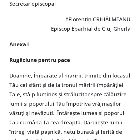
Secretar episcopal
†
Florentin CRIHĂLMEANU
Episcop Eparhial de Cluj-Gherla
Anexa I
Rugăciune pentru pace
Doamne, Împărate al măririi, trimite din locaşul
Tău cel sfânt şi de la tronul măririi împărăţiei
Tale, stâlp luminos şi strălucitor spre călăuzire
lumii şi poporului Tău împotriva vrăjmaşilor
văzuţi şi nevăzuţi. Întăreşte lumea şi poporul
Tău cu mâna Ta cea dreaptă. Dăruieşte lumii
întregi viaţă paşnică, netulburată şi ferită de