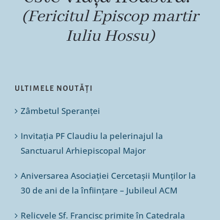
(Fericitul Episcop martir
Iuliu Hossu)
ULTIMELE NOUTĂȚI
Zâmbetul Speranței
Invitația PF Claudiu la pelerinajul la
Sanctuarul Arhiepiscopal Major
Aniversarea Asociației Cercetașii Munților la
30 de ani de la înființare – Jubileul ACM
Relicvele Sf. Francisc primite în Catedrala