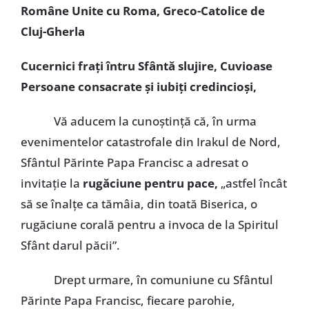
Române Unite cu Roma, Greco-Catolice de
Cluj-Gherla
Cucernici fraţi întru Sfântă slujire, Cuvioase
Persoane consacrate şi iubiţi credincioşi,
Vă aducem la cunoştinţă că, în urma
evenimentelor catastrofale din Irakul de Nord,
Sfântul Părinte Papa Francisc a adresat o
invitaţie la
rugăciune
pentru pace,
„astfel încât
să se înalţe ca tămâia, din toată Biserica, o
rugăciune corală pentru a invoca de la Spiritul
Sfânt darul păcii”.
Drept urmare, în comuniune cu Sfântul
Părinte Papa Francisc, fiecare parohie,