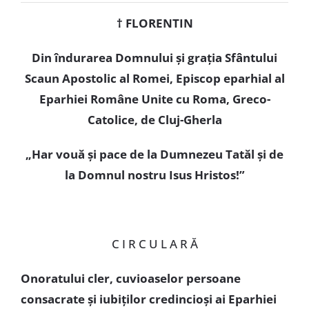
Special
† FLORENTIN
Din îndurarea Domnului şi graţia Sfântului
Scaun Apostolic al Romei, Episcop eparhial al
Eparhiei Române Unite cu Roma, Greco-
Catolice, de Cluj-Gherla
„Har vouă şi pace de la Dumnezeu Tatăl şi de
la Domnul nostru Isus Hristos!”
C I R C U L A R Ă
Onoratului cler, cuvioaselor persoane
consacrate şi iubiţilor credincioşi ai Eparhiei