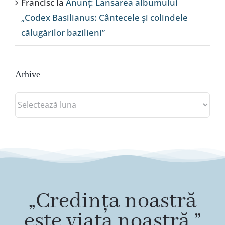
Francisc
la
Anunț: Lansarea albumului
„Codex Basilianus: Cântecele și colindele
călugărilor bazilieni”
Arhive
Arhive
„Credința noastră
este viața noastră.”