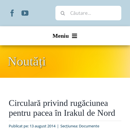
Skip
Cautare...
to
content
Meniu
Start
Noutăți
Noutăți
Prezentare
Circulară privind rugăciunea
Organizare
pentru pacea în Irakul de Nord
Liturgic
Publicat pe: 13 august 2014
|
Secțiunea:
Documente