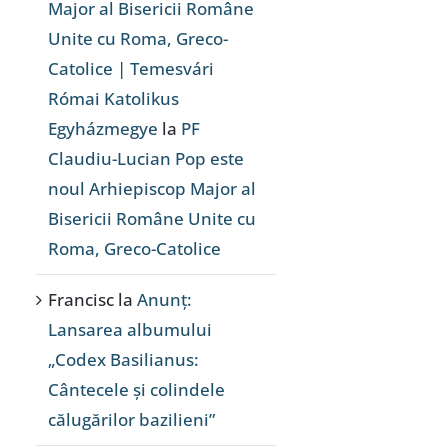
Major al Bisericii Române
Unite cu Roma, Greco-
Catolice | Temesvári
Római Katolikus
Egyházmegye
la
PF
Claudiu-Lucian Pop este
noul Arhiepiscop Major al
Bisericii Române Unite cu
Roma, Greco-Catolice
Francisc
la
Anunț:
Lansarea albumului
„Codex Basilianus:
Cântecele și colindele
călugărilor bazilieni”