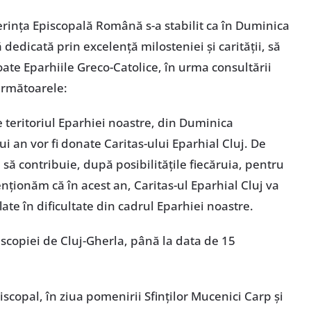
erința Episcopală Română s-a stabilit ca în Duminica
dedicată prin excelență milosteniei și carității, să
oate Eparhiile Greco-Catolice, în urma consultării
următoarele:
e teritoriul Eparhiei noastre, din Duminica
i an vor fi donate Caritas-ului Eparhial Cluj. De
i să contribuie, după posibilitățile fiecăruia, pentru
enționăm că în acest an, Caritas-ul Eparhial Cluj va
late în dificultate din cadrul Eparhiei noastre.
iscopiei de Cluj-Gherla, până la data de 15
scopal, în ziua pomenirii Sfinților Mucenici Carp și