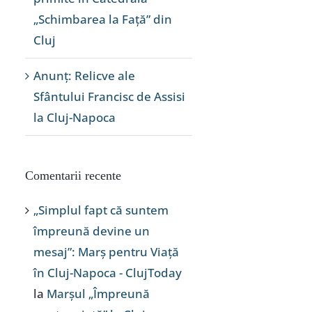
„Schimbarea la Față” din
Cluj
Anunț: Relicve ale
Sfântului Francisc de Assisi
la Cluj-Napoca
Comentarii recente
„Simplul fapt că suntem
împreună devine un
mesaj”: Marș pentru Viață
în Cluj-Napoca - ClujToday
la
Marșul „Împreună