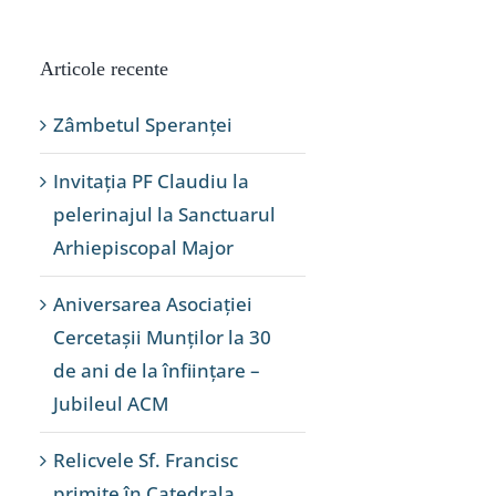
Articole recente
Zâmbetul Speranței
Invitația PF Claudiu la
pelerinajul la Sanctuarul
Arhiepiscopal Major
Aniversarea Asociației
Cercetașii Munților la 30
de ani de la înființare –
Jubileul ACM
Relicvele Sf. Francisc
primite în Catedrala