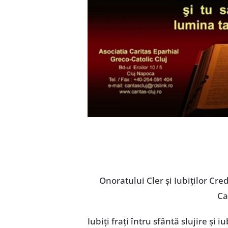
Onoratului Cler și Iubiților Cr
Ca
Iubiți frați întru sfântă slujire și iu