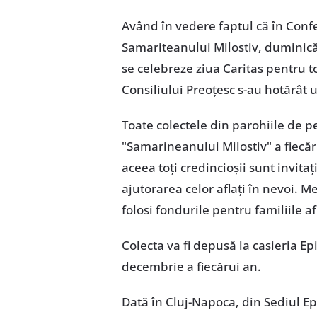
Având în vedere faptul că în Conf
Samariteanului Milostiv, duminică 
se celebreze ziua Caritas pentru t
Consiliului Preoțesc s-au hotărât 
Toate colectele din parohiile de p
"Samarineanului Milostiv" a fiecăru
aceea toți credincioșii sunt invitaț
ajutorarea celor aflați în nevoi. M
folosi fondurile pentru familiile af
Colecta va fi depusă la casieria Ep
decembrie a fiecărui an.
Dată în Cluj-Napoca, din Sediul Epi