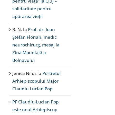
pentru viață” la Cluj –
solidaritate pentru
apărarea vieții
R. N.
la
Prof. dr. Ioan
Ștefan Florian, medic
neurochirurg, mesaj la
Ziua Mondială a
Bolnavului
Jenica Nilos
la
Portretul
Arhiepiscopului Major
Claudiu Lucian Pop
PF Claudiu-Lucian Pop
este noul Arhiepiscop