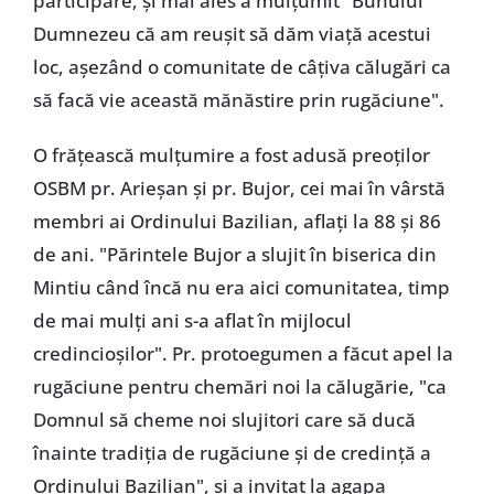
participare, și mai ales a mulțumit "Bunului
Dumnezeu că am reușit să dăm viață acestui
loc, așezând o comunitate de câțiva călugări ca
să facă vie această mănăstire prin rugăciune".
O frățească mulțumire a fost adusă preoților
OSBM pr. Arieșan și pr. Bujor, cei mai în vârstă
membri ai Ordinului Bazilian, aflați la 88 și 86
de ani. "Părintele Bujor a slujit în biserica din
Mintiu când încă nu era aici comunitatea, timp
de mai mulți ani s-a aflat în mijlocul
credincioșilor". Pr. protoegumen a făcut apel la
rugăciune pentru chemări noi la călugărie, "ca
Domnul să cheme noi slujitori care să ducă
înainte tradiția de rugăciune și de credință a
Ordinului Bazilian", și a invitat la agapa