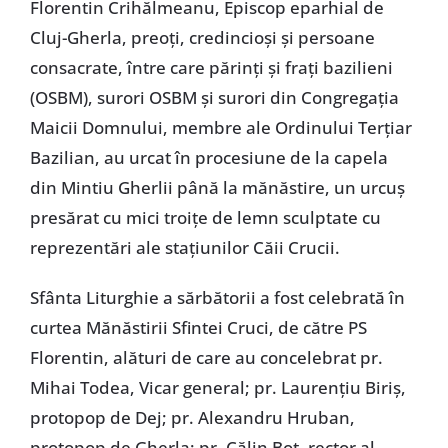
Florentin Crihălmeanu, Episcop eparhial de
Cluj-Gherla, preoți, credincioși și persoane
consacrate, între care părinți și frați bazilieni
(OSBM), surori OSBM și surori din Congregația
Maicii Domnului, membre ale Ordinului Terțiar
Bazilian, au urcat în procesiune de la capela
din Mintiu Gherlii până la mănăstire, un urcuș
presărat cu mici troițe de lemn sculptate cu
reprezentări ale stațiunilor Căii Crucii.
Sfânta Liturghie a sărbătorii a fost celebrată în
curtea Mănăstirii Sfintei Cruci, de către PS
Florentin, alături de care au concelebrat pr.
Mihai Todea, Vicar general; pr. Laurențiu Biriș,
protopop de Dej; pr. Alexandru Hruban,
protopop de Gherla; pr. Călin Bot, rector al