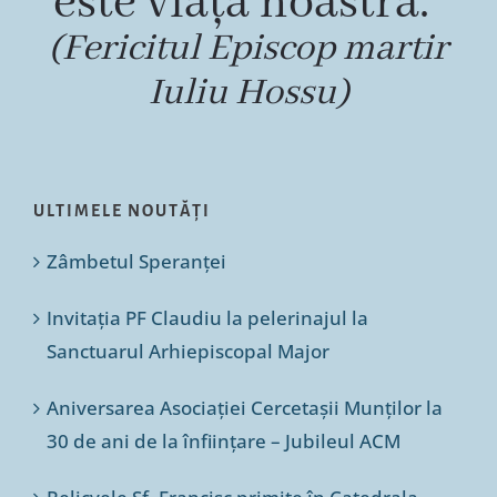
este viața noastră.”
(Fericitul Episcop martir
Iuliu Hossu)
ULTIMELE NOUTĂȚI
Zâmbetul Speranței
Invitația PF Claudiu la pelerinajul la
Sanctuarul Arhiepiscopal Major
Aniversarea Asociației Cercetașii Munților la
30 de ani de la înființare – Jubileul ACM