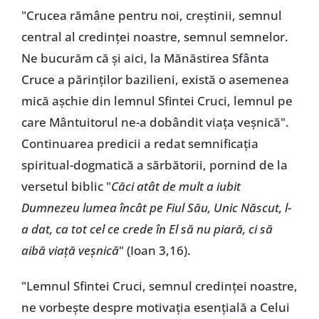
"Crucea rămâne pentru noi, creștinii, semnul
central al credinței noastre, semnul semnelor.
Ne bucurăm că și aici, la Mănăstirea Sfânta
Cruce a părinților bazilieni, există o asemenea
mică așchie din lemnul Sfintei Cruci, lemnul pe
care Mântuitorul ne-a dobândit viața veșnică".
Continuarea predicii a redat semnificația
spiritual-dogmatică a sărbătorii, pornind de la
versetul biblic "
Căci atât de mult a iubit
Dumnezeu lumea încât pe Fiul Său, Unic Născut, l-
a dat, ca tot cel ce crede în El să nu piară, ci să
aibă viață veșnică
" (Ioan 3,16).
"Lemnul Sfintei Cruci, semnul credinței noastre,
ne vorbește despre motivația esențială a Celui