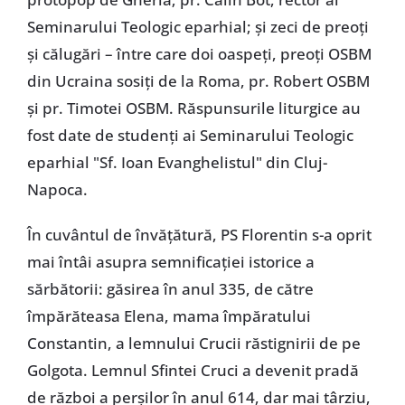
Seminarului Teologic eparhial; și zeci de preoți
și călugări – între care doi oaspeți, preoți OSBM
din Ucraina sosiți de la Roma, pr. Robert OSBM
și pr. Timotei OSBM. Răspunsurile liturgice au
fost date de studenți ai Seminarului Teologic
eparhial "Sf. Ioan Evanghelistul" din Cluj-
Napoca.
În cuvântul de învățătură, PS Florentin s-a oprit
mai întâi asupra semnificației istorice a
sărbătorii:
găsirea în anul 335, de către
împărăteasa Elena, mama împăratului
Constantin, a lemnului Crucii răstignirii de pe
Golgota. Lemnul Sfintei Cruci a devenit pradă
de război a perșilor în anul 614, dar mai târziu,