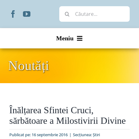
Skip
Cautare...
to
content
Meniu
Start
Noutăți
Noutăți
Prezentare
Înălțarea Sfintei Cruci,
Organizare
sărbătoare a Milostivirii Divine
Liturgic
Publicat pe: 16 septembrie 2016
|
Secțiunea:
Ştiri