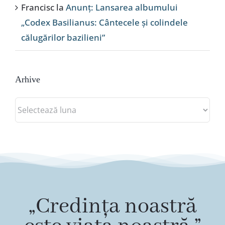
Francisc
la
Anunț: Lansarea albumului
„Codex Basilianus: Cântecele și colindele
călugărilor bazilieni”
Arhive
Arhive
„Credința noastră