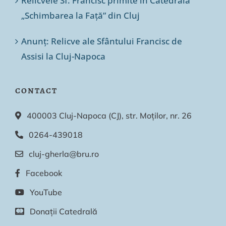
Relicvele Sf. Francisc primite în Catedrala
„Schimbarea la Față” din Cluj
Anunț: Relicve ale Sfântului Francisc de
Assisi la Cluj-Napoca
CONTACT
400003 Cluj-Napoca (CJ), str. Moților, nr. 26
0264-439018
cluj-gherla@bru.ro
Facebook
YouTube
Donații Catedrală