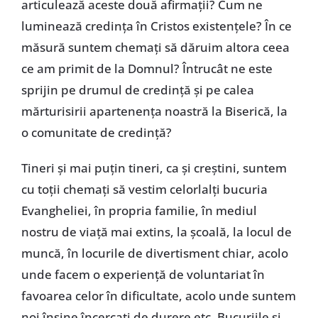
articulează aceste două afirmații? Cum ne
luminează credința în Cristos existențele? În ce
măsură suntem chemați să dăruim altora ceea
ce am primit de la Domnul? Întrucât ne este
sprijin pe drumul de credință și pe calea
mărturisirii apartenența noastră la Biserică, la
o comunitate de credință?
Tineri și mai puțin tineri, ca și creștini, suntem
cu toții chemați să vestim celorlalți bucuria
Evangheliei, în propria familie, în mediul
nostru de viață mai extins, la școală, la locul de
muncă, în locurile de divertisment chiar, acolo
unde facem o experiență de voluntariat în
favoarea celor în dificultate, acolo unde suntem
noi înșine încercați de durere etc. Bucuriile și