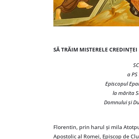
SĂ TRĂIM MISTERELE CREDINȚEI
SC
a PS
Episcopul Epar
la mărita S
Domnului și Du
Florentin, prin harul și mila Atot
Apostolic al Romei, Episcop de Clu