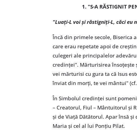
1. "S-A RĂSTIGNIT P
"Luați-L voi și răstigniți-L, căci eu 
Încă din primele secole, Biserica a
care erau repetate apoi de creștini
culegeri ale principalelor adevăru
credinței". Mărturisirea însoțește 
vei mărturisi cu gura ta că Isus e
înviat din morți, te vei mântui" (cf
În Simbolul credinței sunt pomeni
– Creatorul, Fiul – Mântuitorul și R
și de Viață Dătătorul. Apar însă 
Maria și cel al lui Ponțiu Pilat.