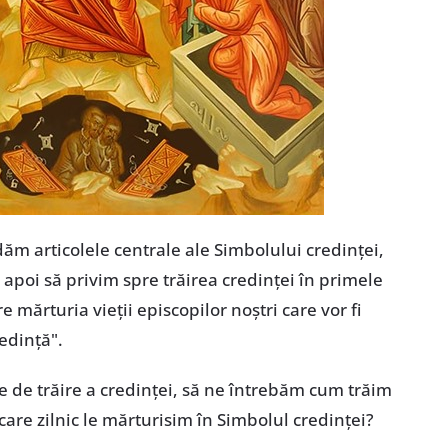
dăm articolele centrale ale Simbolului credinței,
 apoi să privim spre trăirea credinței în primele
e mărturia vieții episcopilor noștri care vor fi
redință".
e de trăire a credinței, să ne întrebăm cum trăim
 care zilnic le mărturisim în Simbolul credinței?