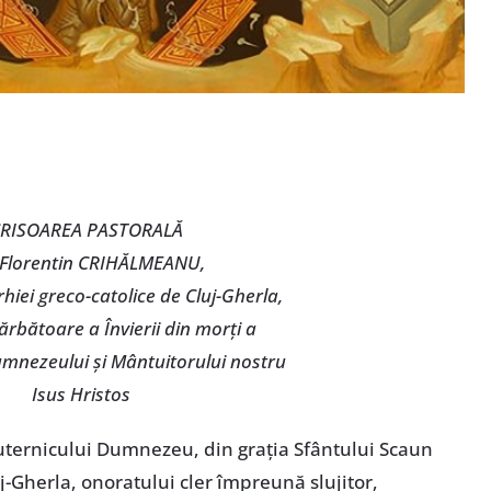
RISOAREA PASTORALĂ
 Florentin CRIHĂLMEANU,
hiei greco-catolice de Cluj-Gherla,
ărbătoare a Învierii din morți a
mnezeului și Mântuitorului nostru
Isus Hristos
puternicului Dumnezeu, din grația Sfântului Scaun
j-Gherla, onoratului cler împreună slujitor,