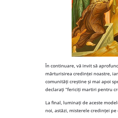
În continuare, vă invit să aprofun
mărturisirea credinței noastre, iar
comunități creștine și mai apoi spr
declarați "fericiți martiri pentru c
La final, luminați de aceste model
noi, astăzi, misterele credinței pe