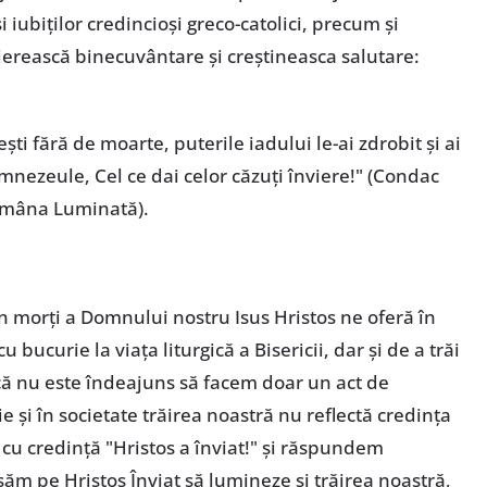
iubiților credincioși greco-catolici, precum și
hierească binecuvântare și creștineasca salutare:
ști fără de moarte, puterile iadului le-ai zdrobit și ai
umnezeule, Cel ce dai celor căzuți înviere!" (Condac
tămâna Luminată).
in morți a Domnului nostru Isus Hristos ne oferă în
u bucurie la viața liturgică a Bisericii, dar și de a trăi
 că nu este îndeajuns să facem doar un act de
ie și în societate trăirea noastră nu reflectă credința
cu credință "Hristos a înviat!" și răspundem
ăsăm pe Hristos Înviat să lumineze și trăirea noastră,