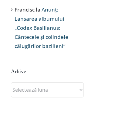
Francisc
la
Anunț:
Lansarea albumului
„Codex Basilianus:
Cântecele și colindele
călugărilor bazilieni”
Arhive
Arhive