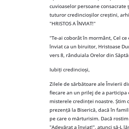
cuvioaselor persoane consacrate și 
tuturor credincioșilor creștini, ar
"HRISTOS A ÎNVIAT!"
"Te-ai coborât în mormânt, Cel ce e
înviat ca un biruitor, Hristoase D
vers 8, rânduiala Orelor din Săp
Iubiți credincioși,
Zilele de sărbătoare ale Învierii d
fiecare an un prilej de a participa c
misterele credinței noastre. Știm
prezență la Biserică, dacă în famil
pe care o mărturisim. Dacă rostim 
"Adevărat a înviat!", atunci să-L l