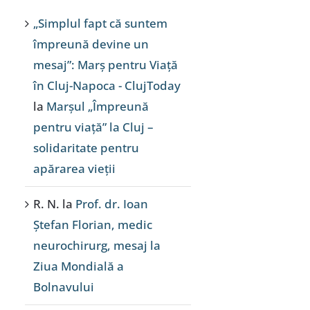
„Simplul fapt că suntem
împreună devine un
mesaj”: Marș pentru Viață
în Cluj-Napoca - ClujToday
la
Marșul „Împreună
pentru viață” la Cluj –
solidaritate pentru
apărarea vieții
R. N.
la
Prof. dr. Ioan
Ștefan Florian, medic
neurochirurg, mesaj la
Ziua Mondială a
Bolnavului