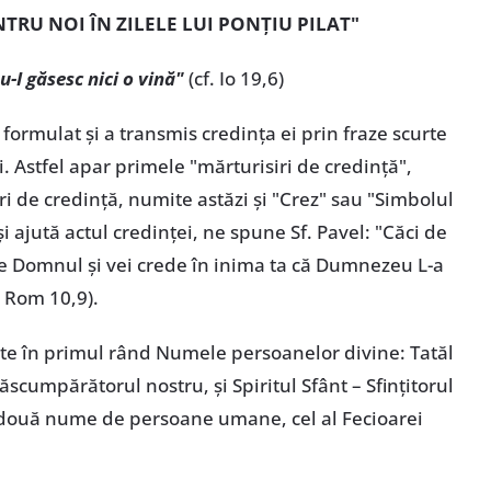
ENTRU NOI ÎN ZILELE LUI PONȚIU PILAT"
nu-I găsesc nici o vină"
(cf. Io 19,6)
 formulat și a transmis credința ei prin fraze scurte
. Astfel apar primele "mărturisiri de credință",
ri de credință, numite astăzi și "Crez" sau "Simbolul
și ajută actul credinței, ne spune Sf. Pavel: "Căci de
ste Domnul și vei crede în inima ta că Dumnezeu L-a
. Rom 10,9).
te în primul rând Numele persoanelor divine: Tatăl
ăscumpărătorul nostru, și Spiritul Sfânt – Sfințitorul
și două nume de persoane umane, cel al Fecioarei