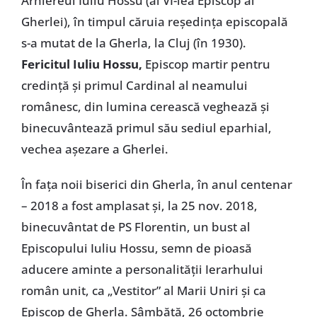
Arhiereul Iuliu Hossu (al VI-lea Episcop al
Gherlei), în timpul căruia reședința episcopală
s-a mutat de la Gherla, la Cluj (în 1930).
Fericitul Iuliu Hossu,
Episcop martir pentru
credință și primul Cardinal al neamului
românesc, din lumina cerească veghează și
binecuvântează primul său sediul eparhial,
vechea așezare a Gherlei.
În fața noii biserici din Gherla, în anul centenar
– 2018 a fost amplasat și, la 25 nov. 2018,
binecuvântat de PS Florentin, un bust al
Episcopului Iuliu Hossu, semn de pioasă
aducere aminte a personalității Ierarhului
român unit, ca „Vestitor” al Marii Uniri și ca
Episcop de Gherla. Sâmbătă, 26 octombrie