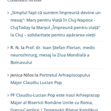
„Simplul fapt că suntem împreună devine un
mesaj”: Marș pentru Viață în Cluj-Napoca -
ClujToday
la
Marșul „Împreună pentru viață”
la Cluj – solidaritate pentru apărarea vieții
R. N.
la
Prof. dr. Ioan Ștefan Florian, medic
neurochirurg, mesaj la Ziua Mondială a
Bolnavului
Jenica Nilos
la
Portretul Arhiepiscopului
Major Claudiu Lucian Pop
PF Claudiu-Lucian Pop este noul Arhiepiscop
Major al Bisericii Române Unite cu Roma,
Greco-Catolice | Temesvári Római Katolikus