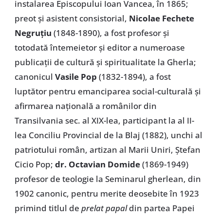
instalarea Episcopului Ioan Vancea, în 1865;
preot și asistent consistorial,
Nicolae Fechete
Negruțiu
(1848-1890), a fost profesor și
totodată întemeietor și editor a numeroase
publicații de cultură și spiritualitate la Gherla;
canonicul
Vasile Pop
(1832-1894), a fost
luptător pentru emanciparea social-culturală și
afirmarea națională a românilor din
Transilvania sec. al XIX-lea, participant la al II-
lea Conciliu Provincial de la Blaj (1882), unchi al
patriotului român, artizan al Marii Uniri, Ștefan
Cicio Pop;
dr. Octavian Domide
(1869-1949)
profesor de teologie la Seminarul gherlean, din
1902 canonic, pentru merite deosebite în 1923
primind titlul de
prelat papal
din partea Papei