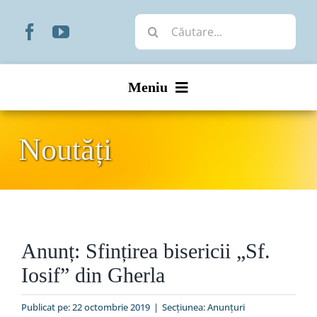
Skip
Cautare...
to
content
Meniu
Start
Noutăți
Noutăți
Prezentare
Anunț: Sfințirea bisericii „Sf.
Organizare
Iosif” din Gherla
Liturgic
Publicat pe: 22 octombrie 2019
|
Secțiunea:
Anunţuri