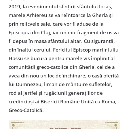
2019, la evenimentul sfințirii sfântului locaș,
marele Arhiereu se va reîntoarce la Gherla și
prin relicvele sale, care vor fi aduse de la
Episcopia din Cluj, iar un mic fragment de os va
fi depus în masa sfântului altar. Cu siguranță,
din înaltul cerului, Fericitul Episcop martir Iuliu
Hossu se bucură pentru marele vis împlinit al
comunității greco-catolice din Gherla, cel de a
avea din nou un loc de închinare, o casă oferită
lui Dumnezeu, liman de mântuire sufletelor,
rod al jertfei și rugăciunii generațiilor de
credincioși ai Bisericii Române Unită cu Roma,
Greco-Catolică.