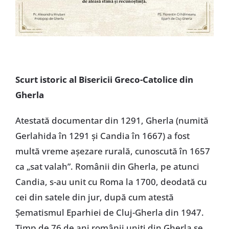
Scurt istoric al Bisericii Greco-Catolice din
Gherla
Atestată documentar din 1291, Gherla (numită
Gerlahida în 1291 și Candia în 1667) a fost
multă vreme așezare rurală, cunoscută în 1657
ca „sat valah”. Românii din Gherla, pe atunci
Candia, s-au unit cu Roma la 1700, deodată cu
cei din satele din jur, după cum atestă
Șematismul Eparhiei de Cluj-Gherla din 1947.
Timp de 76 de ani românii uniți din Gherla se