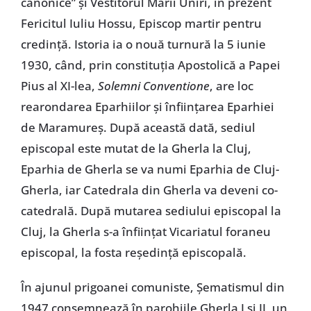
canonice” și Vestitorul Marii Uniri, în prezent
Fericitul Iuliu Hossu, Episcop martir pentru
credință. Istoria ia o nouă turnură la 5 iunie
1930, când, prin constituția Apostolică a Papei
Pius al XI-lea,
Solemni Conventione
, are loc
rearondarea Eparhiilor și înființarea Eparhiei
de Maramureș. După această dată, sediul
episcopal este mutat de la Gherla la Cluj,
Eparhia de Gherla se va numi Eparhia de Cluj-
Gherla, iar Catedrala din Gherla va deveni co-
catedrală. După mutarea sediului episcopal la
Cluj, la Gherla s-a înființat Vicariatul foraneu
episcopal, la fosta reședință episcopală.
În ajunul prigoanei comuniste, Șematismul din
1947 consemnează în parohiile Gherla I și II, un