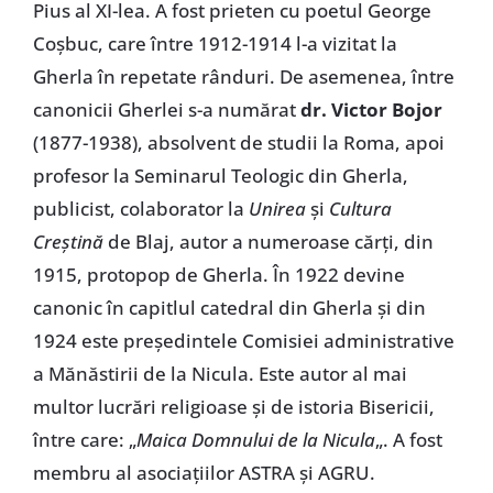
Pius al XI-lea. A fost prieten cu poetul George
Coșbuc, care între 1912-1914 l-a vizitat la
Gherla în repetate rânduri. De asemenea, între
canonicii Gherlei s-a numărat
dr. Victor Bojor
(1877-1938), absolvent de studii la Roma, apoi
profesor la Seminarul Teologic din Gherla,
publicist, colaborator la
Unirea
și
Cultura
Creștină
de Blaj, autor a numeroase cărți, din
1915, protopop de Gherla. În 1922 devine
canonic în capitlul catedral din Gherla și din
1924 este președintele Comisiei administrative
a Mănăstirii de la Nicula. Este autor al mai
multor lucrări religioase și de istoria Bisericii,
între care: „
Maica Domnului de la Nicula
„. A fost
membru al asociațiilor ASTRA și AGRU.