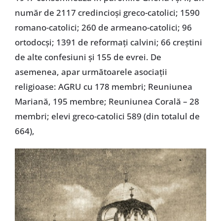
număr de 2117 credincioși greco-catolici; 1590
romano-catolici; 260 de armeano-catolici; 96
ortodocși; 1391 de reformați calvini; 66 creștini
de alte confesiuni și 155 de evrei. De
asemenea, apar următoarele asociații
religioase: AGRU cu 178 membri; Reuniunea
Mariană, 195 membre; Reuniunea Corală – 28
membri; elevi greco-catolici 589 (din totalul de
664),