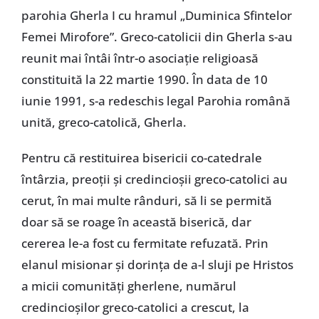
parohia Gherla I cu hramul „Duminica Sfintelor
Femei Mirofore”. Greco-catolicii din Gherla s-au
reunit mai întâi într-o asociație religioasă
constituită la 22 martie 1990. În data de 10
iunie 1991, s-a redeschis legal Parohia română
unită, greco-catolică, Gherla.
Pentru că restituirea bisericii co-catedrale
întârzia, preoții și credincioșii greco-catolici au
cerut, în mai multe rânduri, să li se permită
doar să se roage în această biserică, dar
cererea le-a fost cu fermitate refuzată. Prin
elanul misionar și dorința de a-l sluji pe Hristos
a micii comunități gherlene, numărul
credincioșilor greco-catolici a crescut, la