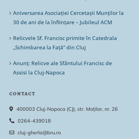
Aniversarea Asociației Cercetașii Munților la
30 de ani de la înființare – Jubileul ACM
Relicvele Sf. Francisc primite în Catedrala
„Schimbarea la Față” din Cluj
Anunț: Relicve ale Sfântului Francisc de
Assisi la Cluj-Napoca
CONTACT
400003 Cluj-Napoca (CJ), str. Moților, nr. 26
0264-439018
cluj-gherla@bru.ro