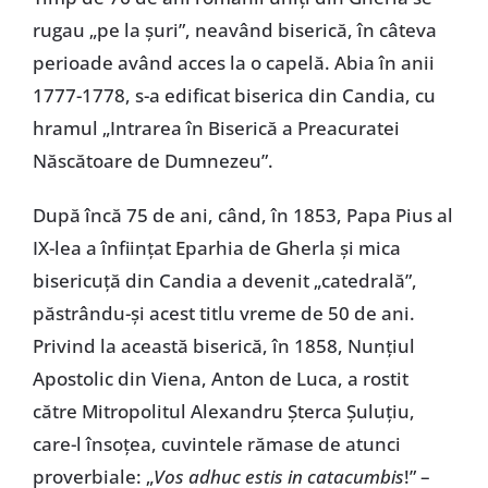
rugau „pe la șuri”, neavând biserică, în câteva
perioade având acces la o capelă. Abia în anii
1777-1778, s-a edificat biserica din Candia, cu
hramul „Intrarea în Biserică a Preacuratei
Născătoare de Dumnezeu”.
După încă 75 de ani, când, în 1853, Papa Pius al
IX-lea a înființat Eparhia de Gherla și mica
bisericuță din Candia a devenit „catedrală”,
păstrându-și acest titlu vreme de 50 de ani.
Privind la această biserică, în 1858, Nunțiul
Apostolic din Viena, Anton de Luca, a rostit
către Mitropolitul Alexandru Șterca Șuluțiu,
care-l însoțea, cuvintele rămase de atunci
proverbiale: „
Vos adhuc estis in catacumbis
!” –