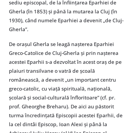
sediu episcopal, de la înființarea Eparhiei de
Gherla (în 1853) și până la mutarea la Cluj (în
1930), când numele Eparhiei a devenit „de Cluj-
Gherla”.
De orașul Gherla se leagă nașterea Eparhiei
Greco-Catolice de Cluj-Gherla și prin nașterea
acestei Eparhii s-a dezvoltat în acest oraș de pe
plaiuri transilvane o vatră de școală
românească, a devenit „un important centru
greco-catolic, cu viață spirituală, națională,
școlară și social-culturală înfloritoare” (cf. pr.
prof. Gheorghe Breharu). De aici au păstorit
turma încredințată Episcopii acestei Eparhii, de
la cel dintâi Episcop, Ioan Alexi și până la