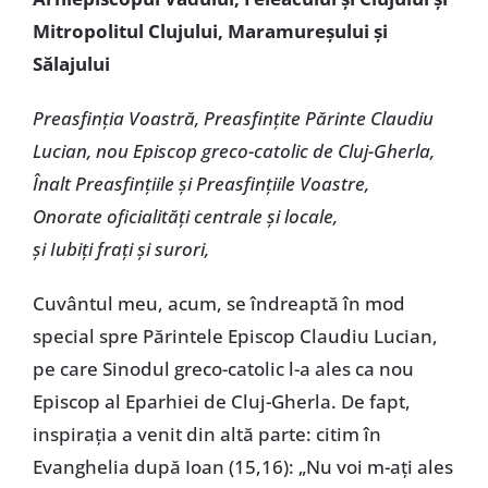
Mitropolitul Clujului, Maramureșului și
Sălajului
Preasfinția Voastră, Preasfințite Părinte Claudiu
Lucian, nou Episcop greco-catolic de Cluj-Gherla,
Înalt Preasfințiile și Preasfințiile Voastre,
Onorate oficialități centrale și locale,
și Iubiți frați și surori,
Cuvântul meu, acum, se îndreaptă în mod
special spre Părintele Episcop Claudiu Lucian,
pe care Sinodul greco-catolic l-a ales ca nou
Episcop al Eparhiei de Cluj-Gherla. De fapt,
inspirația a venit din altă parte: citim în
Evanghelia după Ioan (15,16): „Nu voi m-ați ales