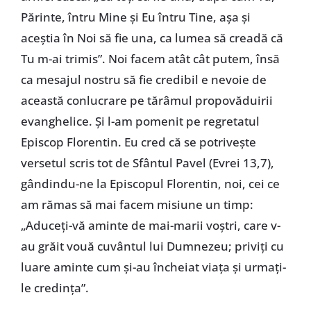
Părinte, întru Mine și Eu întru Tine, așa și
aceștia în Noi să fie una, ca lumea să creadă că
Tu m-ai trimis”. Noi facem atât cât putem, însă
ca mesajul nostru să fie credibil e nevoie de
această conlucrare pe tărâmul propovăduirii
evanghelice. Și l-am pomenit pe regretatul
Episcop Florentin. Eu cred că se potrivește
versetul scris tot de Sfântul Pavel (Evrei 13,7),
gândindu-ne la Episcopul Florentin, noi, cei ce
am rămas să mai facem misiune un timp:
„Aduceți-vă aminte de mai-marii voștri, care v-
au grăit vouă cuvântul lui Dumnezeu; priviți cu
luare aminte cum și-au încheiat viața și urmați-
le credința”.