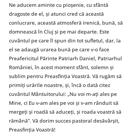
Ne aducem aminte cu pioșenie, cu sfântă
dragoste de el, și atunci cred că această
conlucrare, această atmosferă irenică, bună, să
domnească în Cluj și pe mai departe. Este
cuvântul pe care îl spun din tot sufletul, dar, la
el se adaugă urarea bună pe care v-o face
Preafericitul Părinte Patriarh Daniel, Patriarhul
României, în acest moment sfânt, solemn și
sublim pentru Preasfinția Voastră. Vă rugăm să
primiți urările noastre, și, încă o dată citez
cuvântul Mântuitorului: „Nu voi m-ați ales pe
Mine, ci Eu v-am ales pe voi și v-am rânduit să
mergeți și roadă să aduceți, și roada voastră să
rămână”. Vă dorim succes pastoral desăvârșit,
Preasfinția Voastră!