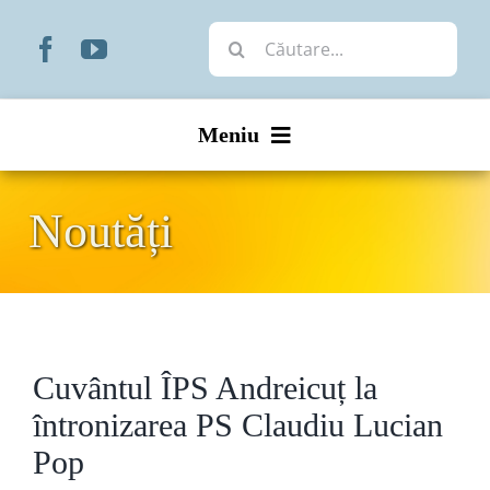
Skip
Cautare...
to
content
Meniu
Start
Noutăți
Noutăți
Prezentare
Cuvântul ÎPS Andreicuț la
Organizare
întronizarea PS Claudiu Lucian
Liturgic
Pop