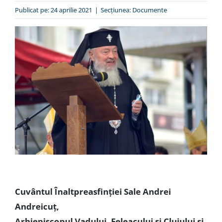
Special
Publicat pe: 24 aprilie 2021
|
Secțiunea:
Documente
Cuvântul
Înaltpreasfinției Sale Andrei
Andreicuț,
Arhiepiscopul Vadului, Feleacului și Clujului și