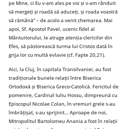
pe Mine, ci Eu v-am ales pe voi și v-am rânduit
să mergeți și roadă să aduceți, și roada voastră
să rămână” – de acolo a venit chemarea. Mai
apoi, Sf. Apostol Pavel, ucenic fidel al
Mântuitorului, le atrage atenția clericilor din
Efes, să păstorească turma lui Cristos dată în
grija lor cu multă evlavie (cf. Fapte 20,21).
Aici, la Cluj, în capitala Transilvaniei, au fost
tradiționale bunele relații între Biserica
Ortodoxă și Biserica Greco-Catolică. Fericitul de
pomenire, Cardinal Iuliu Hossu, dimpreună cu
Episcopul Nicolae Colan, în vremuri grele s-au
îmbrățișat, s-au sprijinit… Aproape de noi,
Mitropolitul Bartolomeu Anania a fost în relații