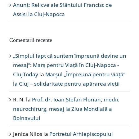
Anunț: Relicve ale Sfântului Francisc de
Assisi la Cluj-Napoca
Comentarii recente
„Simplul fapt că suntem împreună devine un
mesaj”: Marș pentru Viață în Cluj-Napoca -
ClujToday
la
Marșul „Împreună pentru viață”
la Cluj – solidaritate pentru apărarea vieții
R. N.
la
Prof. dr. Ioan Ștefan Florian, medic
neurochirurg, mesaj la Ziua Mondială a
Bolnavului
Jenica Nilos
la
Portretul Arhiepiscopului