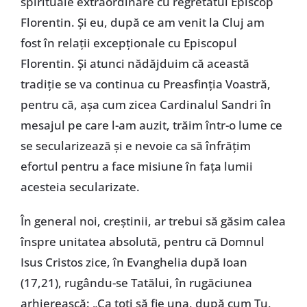
spirituale extraordinare cu regretatul Episcop
Florentin. Și eu, după ce am venit la Cluj am
fost în relații excepționale cu Episcopul
Florentin. Și atunci nădăjduim că această
tradiție se va continua cu Preasfinția Voastră,
pentru că, așa cum zicea Cardinalul Sandri în
mesajul pe care l-am auzit, trăim într-o lume ce
se secularizează și e nevoie ca să înfrățim
efortul pentru a face misiune în fața lumii
acesteia secularizate.
În general noi, creștinii, ar trebui să găsim calea
înspre unitatea absolută, pentru că Domnul
Isus Cristos zice, în Evanghelia după Ioan
(17,21), rugându-se Tatălui, în rugăciunea
arhierească: „Ca toți să fie una, după cum Tu,