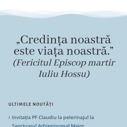
„Credința noastră
este viața noastră.”
(Fericitul Episcop martir
Iuliu Hossu)
ULTIMELE NOUTĂȚI
Invitația PF Claudiu la pelerinajul la
Sanctuarul Arhiepiscopal Major