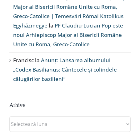
Major al Bisericii Române Unite cu Roma,
Greco-Catolice | Temesvári Római Katolikus
Egyházmegye
la
PF Claudiu-Lucian Pop este
noul Arhiepiscop Major al Bisericii Române
Unite cu Roma, Greco-Catolice
Francisc
la
Anunț: Lansarea albumului
„Codex Basilianus: Cântecele și colindele
călugărilor bazilieni”
Arhive
Arhive