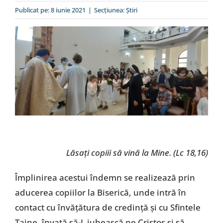
Special
Publicat pe: 8 iunie 2021
|
Secțiunea:
Ştiri
Lăsați copiii să vină la Mine. (Lc 18,16)
Împlinirea acestui îndemn se realizează prin
aducerea copiilor la Biserică, unde intră în
contact cu învățătura de credință și cu Sfintele
Taine, învață să-L iubească pe Cristos și să