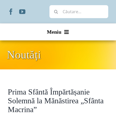
Skip
Cautare...
to
content
Meniu
Start
Noutăți
Noutăți
Prezentare
Prima Sfântă Împărtășanie
Organizare
Solemnă la Mănăstirea „Sfânta
Liturgic
Macrina”