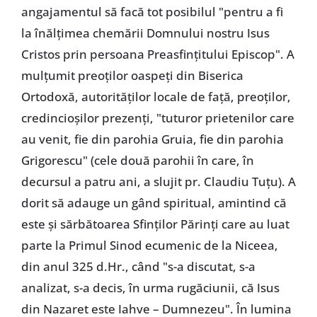
angajamentul să facă tot posibilul "pentru a fi
la înălțimea chemării Domnului nostru Isus
Cristos prin persoana Preasfințitului Episcop". A
mulțumit preoților oaspeți din Biserica
Ortodoxă, autorităților locale de față, preoților,
credincioșilor prezenți, "tuturor prietenilor care
au venit, fie din parohia Gruia, fie din parohia
Grigorescu" (cele două parohii în care, în
decursul a patru ani, a slujit pr. Claudiu Tuțu). A
dorit să adauge un gând spiritual, amintind că
este și sărbătoarea Sfinților Părinți care au luat
parte la Primul Sinod ecumenic de la Niceea,
din anul 325 d.Hr., când "s-a discutat, s-a
analizat, s-a decis, în urma rugăciunii, că Isus
din Nazaret este Iahve – Dumnezeu". În lumina