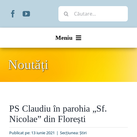
Skip
Cautare...
to
content
Meniu
Start
Noutăți
Noutăți
Prezentare
PS Claudiu în parohia „Sf.
Organizare
Nicolae” din Florești
Liturgic
Publicat pe: 13 iunie 2021
|
Secțiunea:
Ştiri