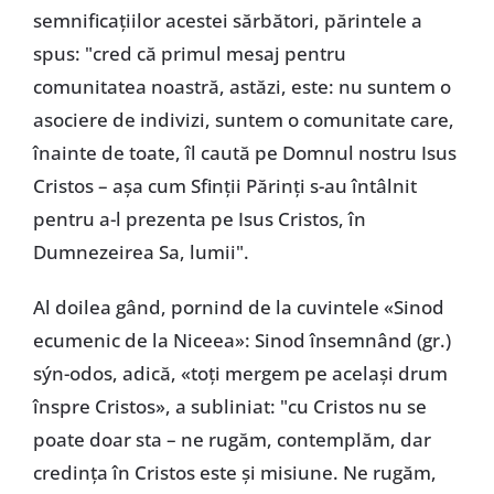
semnificațiilor acestei sărbători, părintele a
spus: "cred că primul mesaj pentru
comunitatea noastră, astăzi, este: nu suntem o
asociere de indivizi, suntem o comunitate care,
înainte de toate, îl caută pe Domnul nostru Isus
Cristos – așa cum Sfinții Părinți s-au întâlnit
pentru a-l prezenta pe Isus Cristos, în
Dumnezeirea Sa, lumii".
Al doilea gând, pornind de la cuvintele «Sinod
ecumenic de la Niceea»: Sinod însemnând (gr.)
sýn-odos, adică, «toți mergem pe același drum
înspre Cristos», a subliniat: "cu Cristos nu se
poate doar sta – ne rugăm, contemplăm, dar
credința în Cristos este și misiune. Ne rugăm,