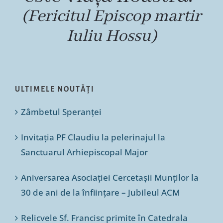
(Fericitul Episcop martir
Iuliu Hossu)
ULTIMELE NOUTĂȚI
Zâmbetul Speranței
Invitația PF Claudiu la pelerinajul la
Sanctuarul Arhiepiscopal Major
Aniversarea Asociației Cercetașii Munților la
30 de ani de la înființare – Jubileul ACM
Relicvele Sf. Francisc primite în Catedrala