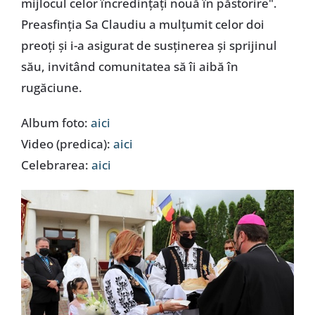
mijlocul celor încredințați nouă în păstorire".
Preasfinția Sa Claudiu a mulțumit celor doi
preoți și i-a asigurat de susținerea și sprijinul
său, invitând comunitatea să îi aibă în
rugăciune.
Album foto:
aici
Video (predica):
aici
Celebrarea:
aici