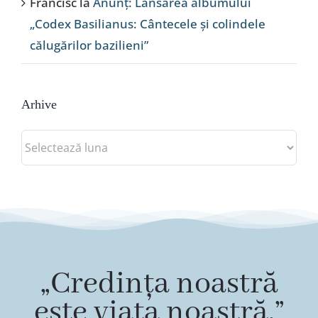
Francisc
la
Anunț: Lansarea albumului
„Codex Basilianus: Cântecele și colindele
călugărilor bazilieni”
Arhive
Arhive
„Credința noastră
este viața noastră.”