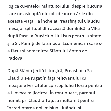
logica cuvintelor Mântuitorului, despre bucuria
care ne așteaptă dincolo de încercările din
această viață", a încheiat Preasfințitul Claudiu
mesajul spiritual din această duminică, a VII-a
după Paști, a Rugăciunii lui Isus pentru unitate
și a Sf. Părinți de la Sinodul Ecumenic, în care s-
a făcut și pomenirea Sfântului Anton de
Padova.
După Sfânta Jertfă Liturgică, Preasfinția Sa
Claudiu s-a rugat în fața relicvariului cu
moaștele Fericitului Episcop Iuliu Hossu pentru
a-i invoca mijlocirea. În continuare, parohul
numit, pr. Claudiu Tuțu, a mulțumit pentru
încredințarea noii misiuni, luându-și