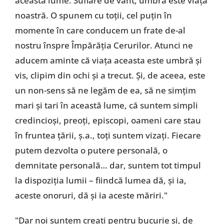
această lume. Suflare de vânt, umbră este viața
noastră. O spunem cu toții, cel puțin în
momente în care conducem un frate de-al
nostru înspre Împărăția Cerurilor. Atunci ne
aducem aminte că viața aceasta este umbră și
vis, clipim din ochi și a trecut. Și, de aceea, este
un non-sens să ne legăm de ea, să ne simțim
mari și tari în această lume, că suntem simpli
credincioși, preoți, episcopi, oameni care stau
în fruntea țării, ș.a., toți suntem vizați. Fiecare
putem dezvolta o putere personală, o
demnitate personală… dar, suntem tot timpul
la dispoziția lumii – fiindcă lumea dă, și ia,
aceste onoruri, dă și ia aceste măriri."
"Dar noi suntem creați pentru bucurie și, de