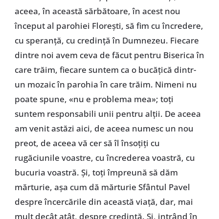
aceea, în această sărbătoare, în acest nou
început al parohiei Florești, să fim cu încredere,
cu speranță, cu credință în Dumnezeu. Fiecare
dintre noi avem ceva de făcut pentru Biserica în
care trăim, fiecare suntem ca o bucățică dintr-
un mozaic în parohia în care trăim. Nimeni nu
poate spune, «nu e problema mea»; toți
suntem responsabili unii pentru alții. De aceea
am venit astăzi aici, de aceea numesc un nou
preot, de aceea vă cer să îl însoțiți cu
rugăciunile voastre, cu încrederea voastră, cu
bucuria voastră. Și, toți împreună să dăm
mărturie, așa cum dă mărturie Sfântul Pavel
despre încercările din această viață, dar, mai
mult decât atât, despre credință. Și, intrând în