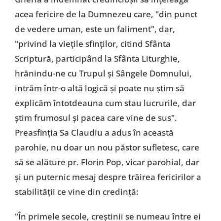
acea fericire de la Dumnezeu care, "din punct
de vedere uman, este un faliment", dar,
"privind la viețile sfinților, citind Sfânta
Scriptură, participând la Sfânta Liturghie,
hrănindu-ne cu Trupul și Sângele Domnului,
intrăm într-o altă logică și poate nu știm să
explicăm întotdeauna cum stau lucrurile, dar
știm frumosul și pacea care vine de sus".
Preasfinția Sa Claudiu a adus în această
parohie, nu doar un nou păstor sufletesc, care
să se alăture pr. Florin Pop, vicar parohial, dar
și un puternic mesaj despre trăirea fericirilor a
stabilității ce vine din credință:
"În primele secole, creștinii se numeau între ei