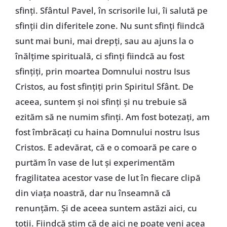
sfinți. Sfântul Pavel, în scrisorile lui, îi salută pe
sfinții din diferitele zone. Nu sunt sfinți fiindcă
sunt mai buni, mai drepți, sau au ajuns la o
înălțime spirituală, ci sfinți fiindcă au fost
sfințiți, prin moartea Domnului nostru Isus
Cristos, au fost sfințiți prin Spiritul Sfânt. De
aceea, suntem și noi sfinți și nu trebuie să
ezităm să ne numim sfinți. Am fost botezați, am
fost îmbrăcați cu haina Domnului nostru Isus
Cristos. E adevărat, că e o comoară pe care o
purtăm în vase de lut și experimentăm
fragilitatea acestor vase de lut în fiecare clipă
din viața noastră, dar nu înseamnă că
renunțăm. Și de aceea suntem astăzi aici, cu
toții. Fiindcă știm că de aici ne poate veni acea