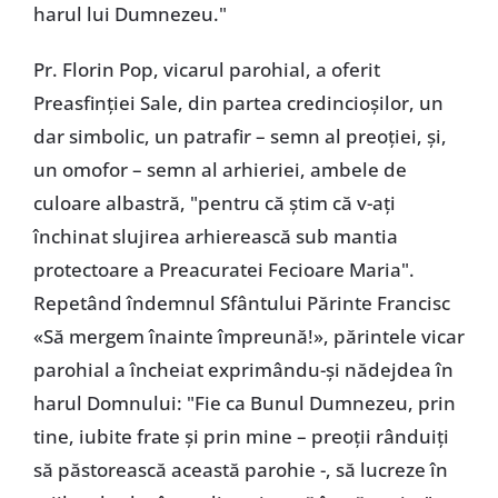
harul lui Dumnezeu."
Pr. Florin Pop, vicarul parohial, a oferit
Preasfinției Sale, din partea credincioșilor, un
dar simbolic, un patrafir – semn al preoției, și,
un omofor – semn al arhieriei, ambele de
culoare albastră, "pentru că știm că v-ați
închinat slujirea arhierească sub mantia
protectoare a Preacuratei Fecioare Maria".
Repetând îndemnul Sfântului Părinte Francisc
«Să mergem înainte împreună!», părintele vicar
parohial a încheiat exprimându-și nădejdea în
harul Domnului: "Fie ca Bunul Dumnezeu, prin
tine, iubite frate și prin mine – preoții rânduiți
să păstorească această parohie -, să lucreze în