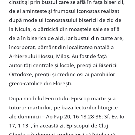
cinstit și prin bustul care se află în fața bisericii,
de el amintește și frumosul iconostas realizat
după modelul iconostasului bisericii de zid de
la Nicula, o părticică din moaștele sale se află
deja în biserica de aici, iar bustul din curte are,
încorporat, pământ din localitatea natală a
Arhiereului Hossu, Milaș. Au fost de față
autorități centrale și locale, preoți ai Bisericii
Ortodoxe, preoții și credincioși ai parohiilor
greco-catolice din Florești.
După modelul Fericitului Episcop martir și a
tuturor martirilor, pe baza lecturilor liturgice
ale duminicii – Ap Fap 20, 16-18.28-36; Sf. Ev. Io
17, 1-13 -, în această zi, Episcopul de Cluj-
Gherla a îndemnat credincioșii să înțeleagă