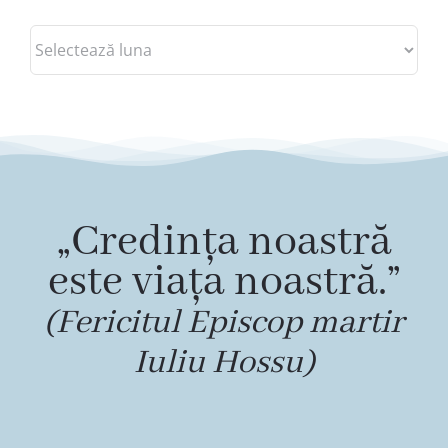
Arhive
„Credința noastră
este viața noastră.”
(Fericitul Episcop martir
Iuliu Hossu)