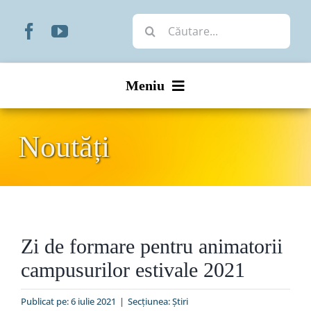
Skip
Cautare...
to
content
Meniu
Start
Noutăți
Noutăți
Prezentare
Zi de formare pentru animatorii
Organizare
campusurilor estivale 2021
Liturgic
Publicat pe: 6 iulie 2021
|
Secțiunea:
Ştiri