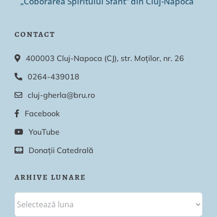
„Coborârea Spiritului Sfânt” din Cluj-Napoca
CONTACT
400003 Cluj-Napoca (CJ), str. Moților, nr. 26
0264-439018
cluj-gherla@bru.ro
Facebook
YouTube
Donații Catedrală
ARHIVE LUNARE