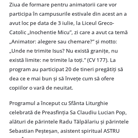
Ziua de formare pentru animatorii care vor
participa în campusurile estivale din acest an a
avut loc pe data de 3 iulie, la Liceul Greco-
Catolic „Inochentie Micu”, zi care a avut ca temă
„Animator: alegere sau chemare?” și motto:
„Unde ne trimite Isus? Nu există granițe, nu
există limite: ne trimite la toți.” (CV 177). La
program au participat 20 de tineri pregătiți să
dea ce e mai bun și să învețe cum să ofere
copiilor o vară de neuitat.
Programul a început cu Sfânta Liturghie
celebrată de Preasfinția Sa Claudiu Lucian Pop,
alături de părintele Radu Tălpălariu și părintele
Sebastian Peșteșan, asistent spiritual ASTRU